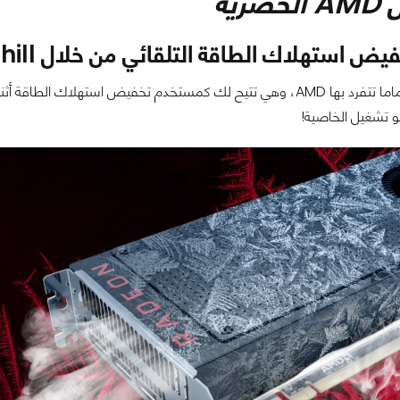
رية
 استهلاك الطاقة التلقائي من خلال Radeon Chill:
خاصية جديدة تماما تتفرد بها AMD، وهي تتيح لك كمستخدم تخفيض استه
و تشغيل الخاصية!