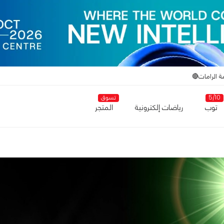
ة الرامات🔴
5/10
تسوق
توب
رياضات إلكترونية
المتجر