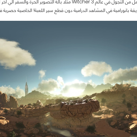
وليس هناك اجمل من التجول في عالم Witcher 3 مثلا بالة 
ة بانورامية في المشاهد الدرامية دون قطع سير اللعبة! الخاصية حصرية فقط لب