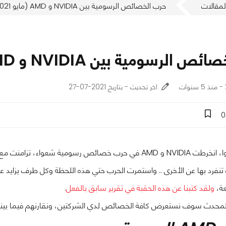
لمقالات
حرب الخصائص الرسومية بين NVIDIA و AMD (مايو 2021)
لرسومية بين NVIDIA و AMD (مايو 2021)
اخر تحديث - بتاريخ 2021-07-27
0
منذ عامين مضوا، انخرطت NVIDIA و AMD في حرب خصائص رسومي
فرد بها عن الأخرى .. واستمرت الحرب حتي هذه اللحظة وكل طرف يزايد عل
ولقد كتبنا عن هذه الحقبة في تقرير سابق بالفعل
.
 المحدث سوف نستعرض كافة الخصائص لدي الشركتين، ونقارنهم فيما بينه