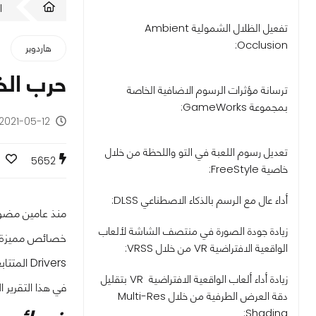
ا
تفعيل الظلال الشمولية Ambient
Occlusion:
هاردوير
حرب الخصائص ا
ترسانة مؤثرات الرسوم الاضافية الخاصة
بمجموعة GameWorks:
2021-05-12 - منذ 5 سنوات
تعديل رسوم اللعبة في التو واللحظة من خلال
5652
خاصية FreeStyle:
أداء عال مع الرسم بالذكاء الاصطناعي DLSS:
زيادة جودة الصورة في منتصف الشاشة لألعاب
خصائص مميزة تن
الواقعية الافتراضية VR من خلال VRSS:
Drivers المتتابعة،
زيادة أداء ألعاب الواقعية الافتراضية VR بتقليل
في هذا التقرير
دقة العرض الطرفية من خلال Multi-Res
Shading: