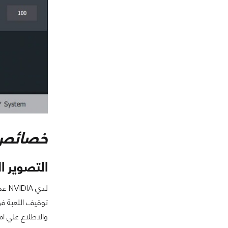
خصائص NVIDIA الحص
التصوير الح
توقيف اللعبة فو
والاطلاع علي ام