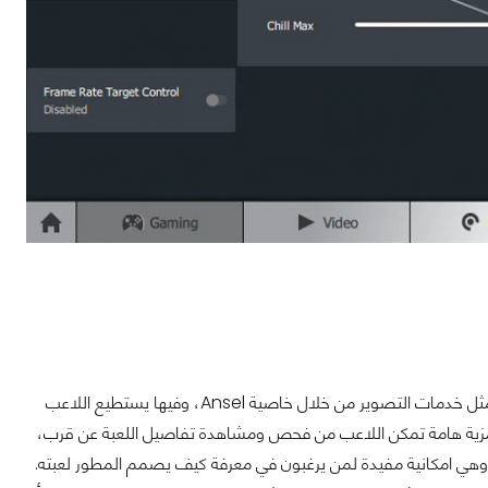
لدي NVIDIA عدد من الخدمات التي تقدمها للمستخدم لتحسين تجربة استخدامه للألعاب، مثل خدمات التصوير من خلال خاصية Ansel، وفيها يستطيع اللاعب
وهي مزية هامة تمكن اللاعب من فحص ومشاهدة تفاصيل اللعبة عن قرب،
، وهي امكانية مفيدة لمن يرغبون في معرفة كيف يصمم المطور لعبته.