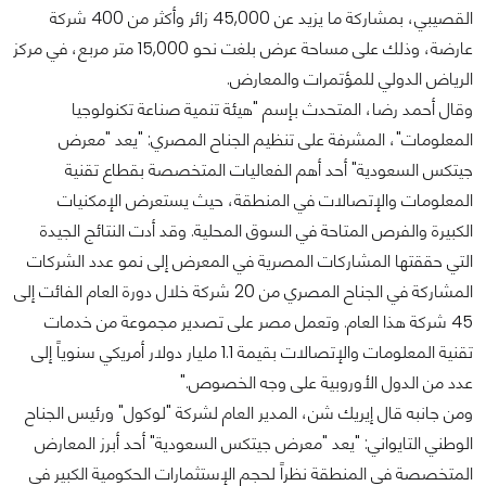
القصيبي، بمشاركة ما يزيد عن 45,000 زائر وأكثر من 400 شركة
عارضة، وذلك على مساحة عرض بلغت نحو 15,000 متر مربع، في مركز
الرياض الدولي للمؤتمرات والمعارض.
وقال أحمد رضا، المتحدث بإسم "هيئة تنمية صناعة تكنولوجيا
المعلومات"، المشرفة على تنظيم الجناح المصري: "يعد "معرض
جيتكس السعودية" أحد أهم الفعاليات المتخصصة بقطاع تقنية
المعلومات والإتصالات في المنطقة، حيث يستعرض الإمكنيات
الكبيرة والفرص المتاحة في السوق المحلية. وقد أدت النتائج الجيدة
التي حققتها المشاركات المصرية في المعرض إلى نمو عدد الشركات
المشاركة في الجناح المصري من 20 شركة خلال دورة العام الفائت إلى
45 شركة هذا العام. وتعمل مصر على تصدير مجموعة من خدمات
تقنية المعلومات والإتصالات بقيمة 1.1 مليار دولار أمريكي سنوياً إلى
عدد من الدول الأوروبية على وجه الخصوص."
ومن جانبه قال إيريك شن، المدير العام لشركة "لوكول" ورئيس الجناح
الوطني التايواني: "يعد "معرض جيتكس السعودية" أحد أبرز المعارض
المتخصصة في المنطقة نظراً لحجم الإستثمارات الحكومية الكبير في