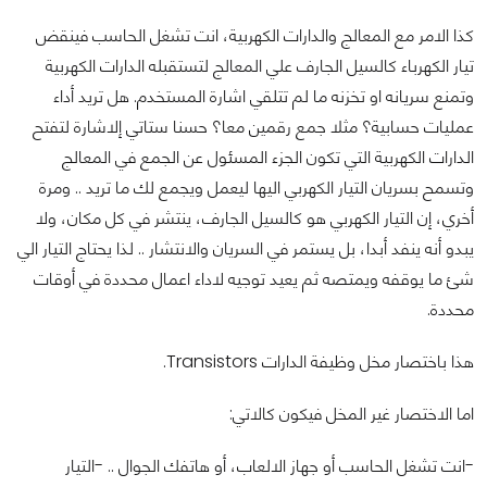
كذا الامر مع المعالج والدارات الكهربية، انت تشغل الحاسب فينقض
تيار الكهرباء كالسيل الجارف علي المعالج لتستقبله الدارات الكهربية
وتمنع سريانه او تخزنه ما لم تتلقي اشارة المستخدم. هل تريد أداء
عمليات حسابية؟ مثلا جمع رقمين معا؟ حسنا ستاتي إلاشارة لتفتح
الدارات الكهربية التي تكون الجزء المسئول عن الجمع في المعالج
وتسمح بسريان التيار الكهربي اليها ليعمل ويجمع لك ما تريد .. ومرة
أخري، إن التيار الكهربي هو كالسيل الجارف، ينتشر في كل مكان، ولا
يبدو أنه ينفد أبدا، بل يستمر في السريان والانتشار .. لذا يحتاج التيار الي
شئ ما يوقفه ويمتصه ثم يعيد توجيه لاداء اعمال محددة في أوقات
محددة.
هذا باختصار مخل وظيفة الدارات Transistors.
اما الاختصار غير المخل فيكون كالاتي:
-انت تشغل الحاسب أو جهاز الالعاب، أو هاتفك الجوال ..
-التيار