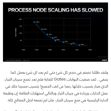
ولقد ظللنا نصغر في حجم كل شئ حتي لم يعد اي شئ يعمل كما
ينبغي .. لقد صغرت البوابات Gates للغاية فلم تعد تمنع سريان التيار،
الذي صار يتسرب خلالها رغما عن انف الجميع! يتسرب مسببا خللا في
عمل الدارات وزيادة في جريان التيار وبالتالي استهلاك الطاقة. إن وظيفة
الدارة الرئيسية هي منع سريان التيار، فان لم تمنعه اختل المعالج كله.