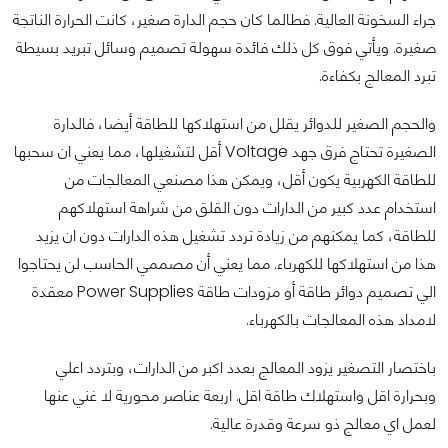
جراء السخونة العالية. فطالما كان حجم الدارة صغير، كانت الحرارة الناتجة
صغيرة.
ويأتي فوق كل ذلك فائدة سهولة تصميم وسائل تبريد بسيطة
تبرد المعالج بكفاءة.
والحجم الصغير للدوائر يقلل من استهلاكها للطاقة أيضا، فالدارة
الصغيرة تحتاج فرق جهد Voltage أقل لتشغيلها، مما يعني ان سحبها
للطاقة الكهربية يكون أقل، ويمكن هذا مصنعي المعالجات من
استخدام عدد كبير من الدارات دون القلق من شراهة استهلاكهم
للطاقة، كما يمكنهم من زيادة تردد تشغيل هذه الدارات دون ان يزيد
هذا من استهلاكها للكهرباء. مما يعني أن مصممي الحاسب لن يحتاجوا
الي تصميم دوائر طاقة أو مزودات طاقة Power Supplies معقدة
لامداد هذه المعالجات بالكهرباء.
باختصار التصغير يزود المعالج بعدد اكبر من الدارات، وبتردد اعلي
وبحرارة اقل واستهلاك طاقة اقل. اربعة عناصر محورية لا غني عنها
لعمل اي معالج ذو سرعة وقدرة عالية.