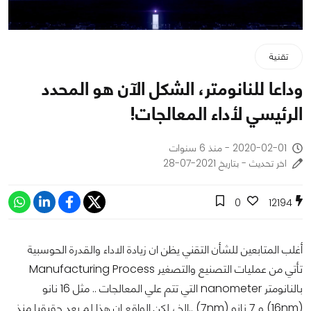
تقنية
وداعا للنانومتر، الشكل الآن هو المحدد
الرئيسي لأداء المعالجات!
2020-02-01 - منذ 6 سنوات
اخر تحديث - بتاريخ 2021-07-28
0
12194
أغلب المتابعين للشأن التقني يظن ان زيادة الاداء والقدرة الحوسبية
تأتي من عمليات التصنيع والتصغير Manufacturing Process
بالنانومتر nanometer التي تتم علي المعالجات .. مثل 16 نانو
(16nm) و 7 نانو (7nm) ..الخ، لكن الواقع ان هذا لم يعد حقيقيا منذ