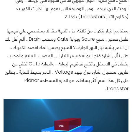
المنع .. منع سريان التيار الكهربي الا في الاجزاء التي نريدها .. وفي
الوقت الذي نريده .. وهي الوظيفة التي تقوم بها الدارات الكهربية
(مقاوم التيار Transistors) بكفاءة.
ومقاوم التيار يتكون من ثلاثة اجزاء تافهة حقا لا يستعصي علي فهمها
طفل صغير .. منبع Soure وبوابة Gate ومصب Drain .. ألم أقل لك
ان الامر يشبه تيار النهر الجارف؟ المنبع يحبس الماء اقصد الكهرباء ..
حتي تأتي اشارة فتح البوابة فيسير التيار الي المصب ..المنبع والمصب
يقعان في الاسفل وتقبع فوقهم البوابة .. والبوابة Gate تفتح عن
طريق استقبال اشارة فرق جهد Voltage .. الامر بسيط للغاية .. يطلق
علي كل هذا اسم أكثر بساطة، هو الدارة المسطحة Planar
Transistor.