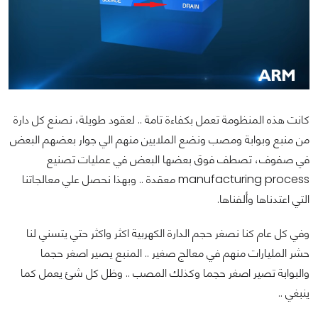
كانت هذه المنظومة تعمل بكفاءة تامة .. لعقود طويلة، نصنع كل دارة
من منبع وبوابة ومصب ونضع الملايين منهم الي جوار بعضهم البعض
في صفوف، تصطف فوق بعضها البعض في عمليات تصنيع
manufacturing process معقدة .. وبهذا نحصل علي معالجاتنا
التي اعتدناها وألفناها.
وفي كل عام كنا نصغر حجم الدارة الكهربية اكثر واكثر حتي يتسني لنا
حشر المليارات منهم في معالج صغير .. المنبع يصير اصغر حجما
والبوابة تصير اصغر حجما وكذلك المصب .. وظل كل شئ يعمل كما
ينبغي ..