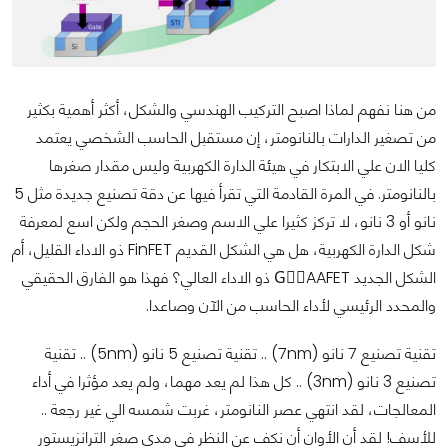
من هنا نفهم لماذا اصبح التركيب الهندسي والشكل، أكثر أهمية بكثير
من تصغير الدارات بالنانومتر، إن مستقبل الحاسب الشخصي يعتمد
كليا الان علي الابتكار في هيئة الدارة الكهربية وليس مقدار صغرها
بالنانومتر. في المرة القادمة التي تقرأ فيها عن دقة تصنيع جديدة مثل 5
نانو أو 3 نانو، لا تركز كثيرا علي الاسم وصغر الحجم ولكن اسع لمعرفة
شكل الدارة الكهربية، هل هي الشكل القديم FinFET ذو الاداء القليل، أم
الشكل الجديد GِِAAFET ذو الاداء العالي؟ فهذا هو الفارق الحقيقي
والمحدد الرئيسي لأداء الحاسب من الآن وصاعدا.
تقنية تصنيع 7 نانو (7nm) .. تقنية تصنيع 5 نانو (5nm) .. تقنية
تصنيع 3 نانو (3nm) .. كل هذا لم يعد مهما، ولم يعد مؤثرا في أداء
المعالجات، لقد انتهي عصر النانومتر، غربت شمسه الي غير رجعة ..
للأسف! لقد أن الأوان أن نكف عن النظر في مدي صغر الترانزيستور