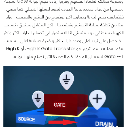
وبسرعة تمالك العلماء انفسهم وقرروا زيادة حجم البوابة Gate بسرعة
وصنعها من مواد جديدة عالية الجودة لتعود لعملها الاصلي كما ينبغي ..
فتضاعف حجم البوابة وصارت اكبر بوضوح من المنبع والمصب .. وزاد
هذا من تكلفة عملية التصنيع وتعقيدها .. لكن المقابل يستحق، تسريب
الكهرباء سيختفي، و سيتسني لنا الاستمرار في تصغير الدارات اكثر واكثر
.. فنحصل علي تردد اعلي وعدد دارات اكثر و قدرة حسابية اعلي .. سميت
هذه العملية باسم شهير هو High K Gate Transistor، أو High K
Gate FET نسبة الي المادة الخام الجديدة التي تصنع منها البوابة.