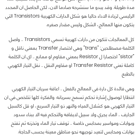
مدة طويلة. وقد يبدو ما سنشرحه صادما الان، لكن الحاصل ان المحدد
الرئيسي لزيادة الاداء حاليا هو شكل الدارات الكهربية Transistors التي
يتكون منها المعالج، الشكل وليس مقدار صغره.
كل المعالجات تتكون من دارات كهربية تسمي Transistors .. واصل
الكلمة مصطلحين: "trans" وهي اختصار Transfer بمعني ناقل و
"sistor" اختصارا ل Resistor بمعني مقاوم او ممانع .. اي ان الكلمة
كاملة تعني Transfer Resistor او مقاوم النقل .. نقل التيار الكهربي
بالطبع.
وهي فائدة كل دارة في المعالج بالفعل .. اعاقة سريان التيار الكهربي
انتظارا لوصول إشارة تحكم تسمح بسريانه. والفكرة كلها تتلخص في ان
التيار الكهربي هو كشلال المياه والنهر ذو التيار السريع، او قل كالسيل
الجارف .. الماء يجري ولا سبيل لايقافه والتحكم فيه الا ببناء سدود
وبوابات ومواسير بمحابس خاصة .. توقف تيار الماء وتخزنه ثم تفتح
بوابات ومحابس لتعيد توجيهه نحو مناطق معينة بحسب الحاجة.