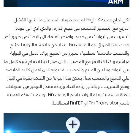
لكن نجاح عملية High K لم يدم طويلا، فسرعان ما انتابها الفشل
الذريع مع التصغير المستمر في حجم الدارة، والذي ادي الي عودة
التسريب من البوابات من جديد. واضطر العلماء الي البحث عن طريق آخر
جديد، هذا الطريق هو الزعانف Fin .. بدلا من ملامسة البوابة للمنبع
والمصب ملامسة سطحية، ستبرز من المنبع زوائد تدخل في البوابة
مباشرة و كذلك الامر مع المصب .. الان صار لدينا اندماج شبه كامل ما
بين البوابة وما بين المنبع والمصب، فالبوابة الان تعمل كاليد القابضة
علي المنبع والمصب معا، يمكن هذا البوابة من التحكم بقوة في التيار
ومنع التسريب .. وبالتالي زيادة الاداء وزيادة مقدار التوفير في استهلاك
الطاقة، سميت هذه الزوائد باسم الزعانف Fin، وسميت هذه العملية
باسم Fin Transistor او FinFET اصطلاحا.