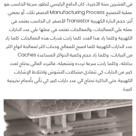
في العشرين سنة الأخيرة، كان الدافع الرئيسي لتطور سرعة الحاسب هو
عملية التصنيع Manufacturing Process الاصغر تلك، أو بمعني
أخر: حجم الدارة الكهربية Transistor الأصغر. ان الحاسب يعتمد في
عمله علي المعالجات، والمعالجات تعتمد في عملها علي عدد الدارات
الكهربية وكلما زاد هذا العدد كلما زادت قدرات هذه المعالجات. كلما زاد
عدد الدارات الكهربية كلما اصبح للمعالج وحدات اكثر لمعالجة انواع اكثر
من البيانات، وكلما زاد حجم وكمية الذواكر المساعدة Caches
بداخله، وكلما زادت سرعة تردده وتشغيله، فالتردد العالي يحتاج لعدد
كبير من الدارات كي تتفادي مشكلات التشوش واختلاط الإشارات
الكهربية.
حتي الذاكرة تحتاج الي عدد دارات كبير كي تأتي بأحجام تخزينية
كبيرة.