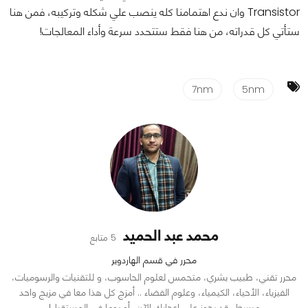
Transistor وان ندع اهتمامنا كله ينصب علي شكله وتركيبه، فمن هنا
ستأتي كل قدراته، من هنا فقط ستتحدد سرعة وأداء المعالجات!
7nm
5nm
محمد عبد الحميد
5 متابع
محرر في قسم الهاردوير
محرر تقني، طبيب بشري، متحمس لعلوم الحاسوب، و للتقنيات والرسوميات،
الفيزياء، الأحياء، الكيمياء، وعلوم الفضاء .. أمزج كل هذا معا في مزيج واحد
مبسط، قد يحوز علي إعجابك الآن، أو يوما في المستقبل!