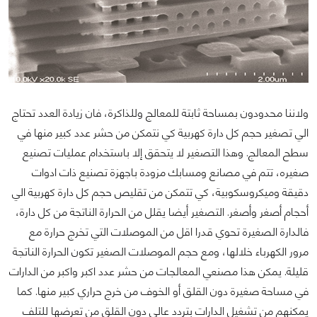
ولاننا محدودون بمساحة ثابتة للمعالج وللذاكرة، فان زيادة العدد تحتاج
الي تصغير حجم كل دارة كهربية كي نتمكن من حشر عدد كبير منها في
سطح المعالج. وهذا التصغير لا يتحقق إلا باستخدام عمليات تصنيع
صغيره، تتم في مصانع ومسابك مزودة باجهزة تصنيع ذات ادوات
دقيقة وميكروسكوبية، كي تتمكن من تقليص حجم كل دارة كهربية الي
أحجام أصغر وأصغر. التصغير أيضا يقلل من الحرارة الناتجة من كل دارة،
فالدارة الصغيرة تحوي قدرا اقل من الموصلات التي تخرج حرارة مع
مرور الكهرباء خلالها، ومع حجم الموصلات الصغير تكون الحرارة الناتجة
قليلة. يمكن هذا مصنعي المعالجات من حشر عدد اكبر واكبر من الدارات
في مساحة صغيرة دون القلق أو الخوف من خرج حراري كبير منها. كما
يمكنهم من تشغيل الدارات بتردد عالي دون القلق من تعرضها للتلف