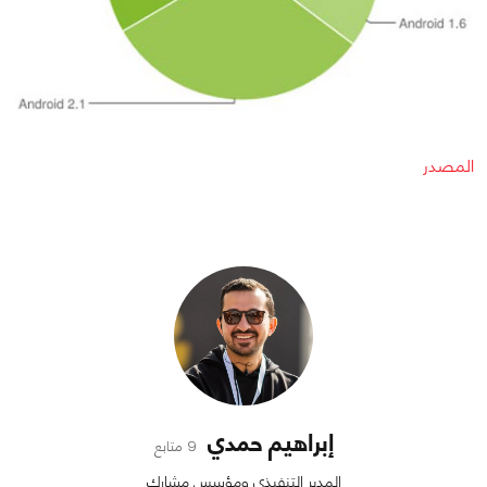
المصدر
إبراهيم حمدي
9 متابع
المدير التنفيذي ومؤسس مشارك