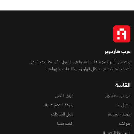
عرب هاردوير
واحد من أكبر المجتمعات التقنية فى الشرق الأوسط تتحدث عن
أحدث التقنيات فى مجال الهاردوير والألعاب والهواتف
القائمة
عن عرب هاردوير
فريق التحرير
اتصل بنا
وثيقة الخصوصية
خريطة الموقع
دليل الشركات
هواتف
اكتب معنا
السياسة التحريرية