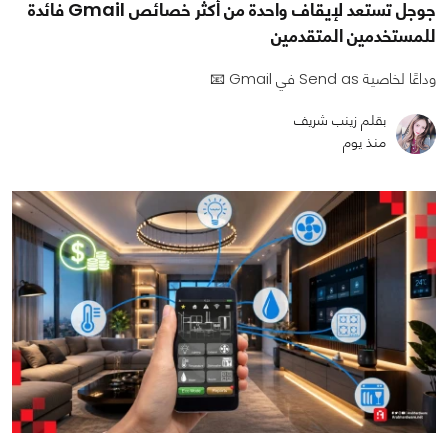
جوجل تستعد لإيقاف واحدة من أكثر خصائص Gmail فائدة
للمستخدمين المتقدمين
وداعًا لخاصية Send as في Gmail 📧
بقلم زينب شريف
منذ يوم