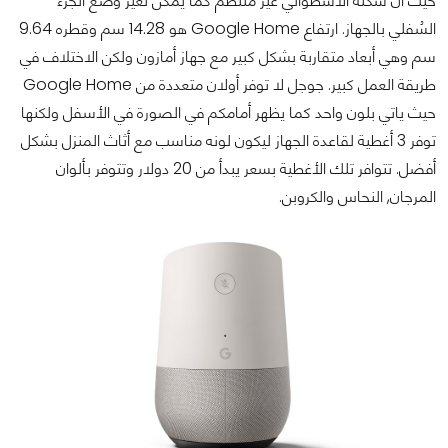
حيث أن شكله الاسطواني غير منتظم كما يمكن تغير وضع الجزء
السُفلي بالجهاز. ارتفاع Google Home هو 14.28 سم وقطره 9.64
سم وهي أبعاد متقاربة بشكل كبير مع جهاز أمازون ولكن الاختلاف في
طريقة العمل كبير. جوجل لا توفر أولان متعددة من Google Home
حيث ياتي بلون واحد كما يظهر أمامكم في الصورة في الأسفل ولكنها
توفر 3 أغطية لقاعدة الجهاز ليكون لونه مناسب مع أثاث المنزل بشكل
أفضل. تتوافر تلك الأغطية بسعر يبدأ من 20 دولار وتتوفر بألوان
المرجان, النحاس والكروبن.