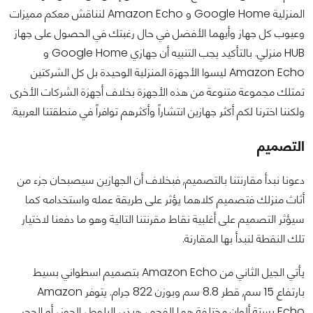
المنزلية Google Home و Amazon Echo لنناقش معكم مميزات
وعيوب كل جهاز وأيهما الأفضل في حال رغبتك في الحصول على جهاز
HUB منزلي. بالتأكيد يجب التنبيه أن جهازي Google Home و
Amazon Echo ليسوا الأجهزة المنزلية الوحيدة بل كل الشركتين
تمتلك مجموعة متنوعة من هذه الأجهزة بخلاف أجهزة الشركات الأخرى
ولكننا اخترنا لكم أكثر جهازين انتشاراً وأكثرهم توافراً في منطقتنا العربية.
التصميم
دعونا نبدأ مقارنتنا بالتصميم, فبخلاف أن الجهازين سيصبحان جزء من
أثاث منزلك فتصميم كلاهما يؤثر على طريقة عمله واستخدامه كما
سيؤثر التصميم على أغلبية نقاط مقرنتنا التالية وهو ما دفعنا لاختيار
تلك النقطة لنبدأ بها المقارنة.
يأتي الجيل الثاني من Amazon Echo بتصميم اسطواني بسيط
بارتفاع 15 سم, قطر 8.8 سم وبوزن 822 جرام. يتوفر Amazon
Echo بستة ألوان مختلفة هما الفحم، هيذر، البلوط، الجوز، أو الحجر