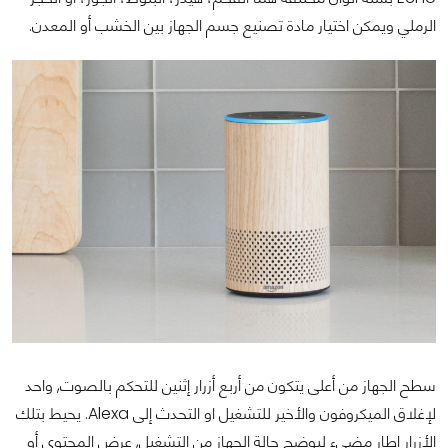
الرملي ويمكن اختيار مادة تصنيع جسم الجهاز بين الخشب أو المعدن.
سطح الجهاز من أعلى يتكون من أربع أزرار إثنين للتحكم بالصوت, واحد
لإغلاق الميكروفون والأخير للتشغيل او التحدث إلى Alexa. يحيط بتلك
الأزرار إطار مضيء ليوضح حالة الجهاز من التشغيل, عرض المحتوى أو