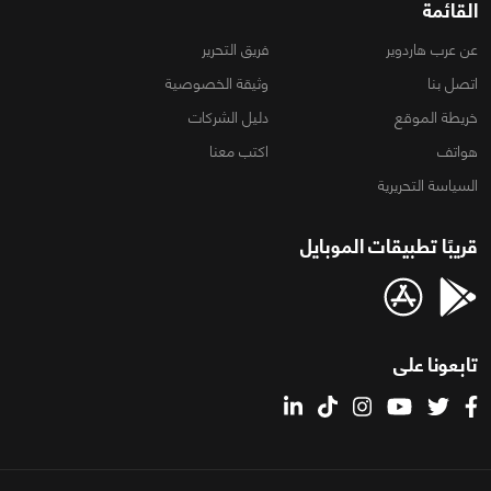
القائمة
عن عرب هاردوير
فريق التحرير
اتصل بنا
وثيقة الخصوصية
خريطة الموقع
دليل الشركات
هواتف
اكتب معنا
السياسة التحريرية
قريبًا تطبيقات الموبايل
تابعونا على