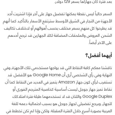
بعد فترة كان جهازاها بسعر 129 دولار.
السعر حالياً ليس نقطة يمكنها تفضيل جهاز على آخر فإذا اشتريت أحد
الأجهزة من التجار في الشرق الأوسط سترتفع الأسعار بالتأكيد كما أنهم
قد يطرحوا كل منهم بسعر مختلف بحسب أهوائهم أو لاختلاف تكاليف
الشحن. العروض والملحقات المضافة لكلا الجهازين قد ترجح أحدهم
على الآخر أيضاً.
أيهما أفضل؟
ناقشنا معكم كافة النقاط التي قد يواجها مستخدمي تلك الأجهزة, وفي
النهاية وفي رأي الشخصي أري أن Google Home هو الأفضل. قد
تستغرب لرأي كون جهاز Amazon يتميز في العديد من النقاط كما أن
نقاط تميز جهاز جوجل ليست أساسية كخاصية المترجم الفوري أو
Google Duplex واللتان قد لا تستخدمهما طيلة فترة امتلاكك
للجهاز, وبرجع تفضيلي لجهاز جوجل هو بسبب احتمالية دعمه للغة
العربية بصورة أسرع خلال الفترة المقبلة. ولكن وإذا لم تكن تخطط في