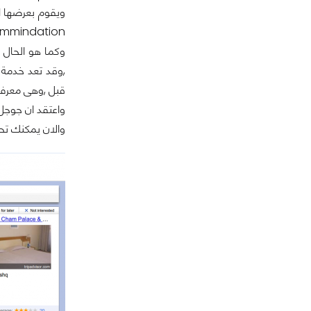
recommindation الى خرائط جوجل على م
وكما هو الحال 
قبل ,وهى معرفة 
واعتقد ان جوجل ق
والان يمكنك تح