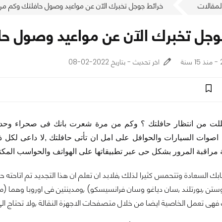
لمقالات
خرائط جوجل تخبرك الآن عن مواعيد وصول حافلتك وكم من
وجل تخبرك الآن عن مواعيد وصول ح
ة
اخر تحديث - بتاريخ 2022-02-08
ت من انتظار حافلتك ؟ وكم من مرة شعرت بانك فى صحراء وحدك من
صوات السيارات والحوافل على امل ان تأتى حافلتك ,لا داعى لكل 
مراقبة المرور بشكل حى عبر تطبيقاتها على الهواتف والحواسب المكتب
ابك السعادة وتتحمس كثيرا لذلك ,فلابد ان تعلم ان هذا التجديد تم اتاحته 
تن ,بورتلند ,سان دياغو وسان فرانسيسكو) ,ومدينتين فى اوروبا وهما (مد
 فهى تعمل الخاصية ايضا من خلال متصفحات الاجهزة النقالة ,ولا تحتاج ال