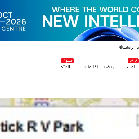
ة الرامات🔴
5/10
تسوق
توب
رياضات إلكترونية
المتجر