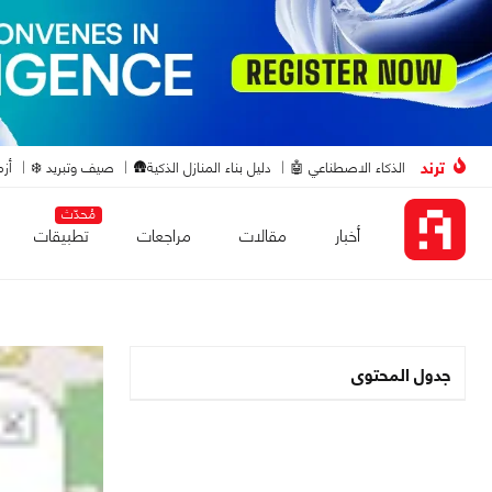
ترند
الذكاء الاصطناعي 🤖
دليل بناء المنازل الذكية🛖
صيف وتبريد ❄️
أزم
مُحدّث
أخبار
مقالات
مراجعات
تطبيقات
جدول المحتوى