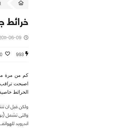
ا
خرائط ج
2011-06-09 - منذ 15 سن
0
993
كم من مرة ملل
اصبحت تراقب ا
الخرائط خاصية 
ولكن قبل ان تنت
والتى تشمل (بوس
اندرويد للهواتف