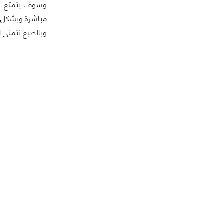
وسوف يتمتع سكا
مباشرة وبشكل ح
وبالطبع نتمنى 