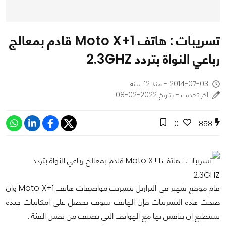
تسريبات : هاتف Moto X+1 قادم بمعالج
رباعي النواة بتردد 2.3GHZ
2014-07-03 - منذ 12 سنة
اخر تحديث - بتاريخ 2022-02-08
0
858
قام موقع شهير في البرازيل بتسريب مواصفات هاتف Moto X+1 وان
صحت هذه التسريبات فإن الهاتف سوف يحصل على امكانيات جيدة
يستطيع ان ينافس بها مع الهواتف التي تصنف من نفس الفئة .