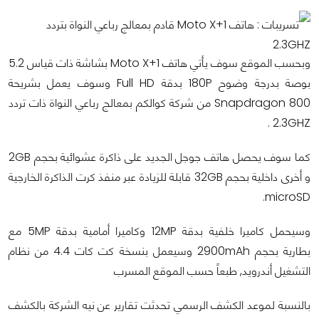
وبحسب الموقع سوف يأتي هاتف Moto X+1 بشاشة ذات قياس 5.2
بوصة بدرجة وضوح 180P بدقة Full HD وسوف يعمل بشريحة
Snapdragon 800 من شركة كوالكم بمعالج رباعي النواة ذات تردد
2.3GHZ .
كما سوف يحصل هاتف جوجل الجديد على ذاكرة عشوائية بحجم 2GB
و أخرى داخلية بحجم 32GB قابلة للزيادة عبر منفذ كرت الذاكرة الخارجية
microSD.
وسيحمل كاميرا خلفية بدقة 12MP وكاميرا أمامية بدقة 5MP مع
بطارية بحجم 2900mAh وسيعمل بنسخة كت كات 4.4 من نظام
التشغيل أندرويد, طبعاً حسب الموقع المسرب
بالنسبة لموعد الكشف الرسمي تحدثت تقارير عن نيه الشركة بالكشف