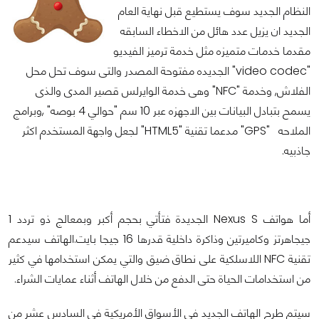
النظام الجديد سوف يستطيع قبل نهاية العام
الجديد ان يزيل عدد هائل من الاخطاء السابقه
مقدما خدمات متميزه مثل خدمة ترميز الفيديو
"video codec" الجديده مفتوحة المصدر والتى سوف تحل محل
الفلاش, وخدمة "NFC" وهى خدمة الوايرلس قصير المدى والذى
يسمح بتبادل البيانات بين الاجهزه عبر 10 سم "حوالي 4 بوصه" ,وبرامج
الملاحه "GPS" مدعما تقنية "HTML5" لجعل واجهة المستخدم اكثر
جاذبيه.
أما هواتف Nexus S الجديدة فتأتي بحجم أكبر وبمعالج ذو تردد 1
جيجاهرتز وكاميرتين وذاكرة داخلية قدرها 16 جيجا بايت.الهاتف سيدعم
تقنية NFC اللاسلكية على نطاق ضيق والتي يمكن استخدامها في كثير
من استخدامات الحياة حتى الدفع من خلال الهاتف أثناء عمايات الشراء.
سيتم طرح الهاتف الجديد في الأسواق الأمريكية في السادس عشر من