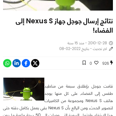
نتائج إرسال جوجل جهاز Nexus S إلى
الفضاء!
2010-12-28 - منذ 15 سنة
اخر تحديث - بتاريخ 2022-02-08
0
926
قامت جوجل بإطلاق سبعة من مناطيد
طقس إلى الفضاء, على كل منها يوجد
هاتف Nexus S ومجموعة من الكاميرات
لتصوير الحدث, ومن الرائع بأن Nexus S بقي يعمل بكامل دقته حتى
هذا الارتفاع واحتمل البرودة التي وصلت إلى 50 درجة مئوية ما دون