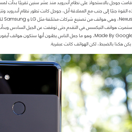
 قامت جوجل بالاستحواذ على نظام أندرويد منذ عشر سنين تقريبًا بدأت لمستها
 القوة جنبًا إلى جنب مع العملاقة أبل، جوجل كانت تطور نظام أندرويد وت
مرة ع
محملة بالعبارة Made By Google، وهو ما جعل الناس يظنون أنها ست
لم يكن هكذا بالضبط، لكن الهواتف كانت عبقرية.