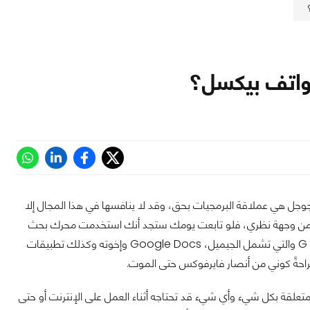
واتف بيكسل؟
جل هي عملاقة البرمجيات بحق، وقد لا ينافسها في هذا المجال إلا
قل من وجهة نظري، فلو تابعت يومك ستجد أنك استخدمت محرك بحث
جوجل، نظام أندرويد الخاص بجوجل وكذلك خدمات جوجل جوجل المختلفة بدايةً من الـG Suit والتي تشمل الجيميل، Google Docs وإخوته وكذلك تطبيقات
احةً كوني من أنصار فايرفوكس حتى الموت.
لقة بكل شيء وأي شيء قد تحتاجه أثناء العمل على الإنترنت أو حتى