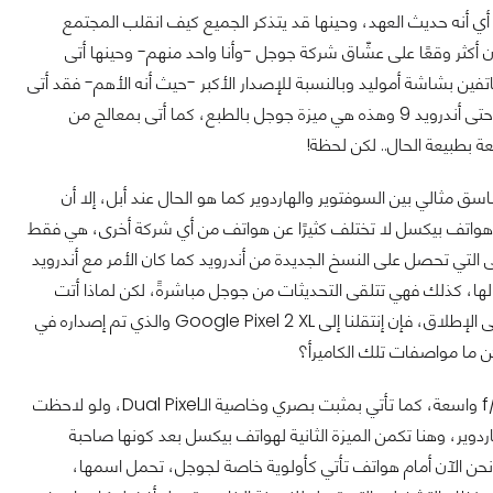
ما قرأنا الفاتحة على هواتف نيكسس ظهر هاتف Google Pixel الأول في العام 2016، أي أنه حديث العهد، وحينها قد يتذكر الجميع كيف انقلب المجتمع
ن أكثر وقعًا على عشّاق شركة جوجل -وأنا واحد منهم- وحينها أتى
والثانية هي Pixel XL ذو الشاشة الأكبر، أتى الهاتفين بشاشة أموليد وبالنسبة للإصدار الأكبر -حيث أنه الأهم- فقد أتى
بقياس 5.0 بوصة وبوضوح 1080x1920، كما أتى بنسخة أندرويد 7.1 وحصل على تحديثات حتى أندرويد 9 وهذه هي ميزة جوجل بالطبع، كما أتى بمعالج من
سق مثالي بين السوفتوير والهاردوير كما هو الحال عند أبل، إلا أن
 هواتف بيكسل لا تختلف كثيرًا عن هواتف من أي شركة أخرى، هي فقط
تي تحصل على النسخ الجديدة من أندرويد كما كان الأمر مع أندرويد
لها، كذلك فهي تتلقى التحديثات من جوجل مباشرةً، لكن لماذا أتت
الهواتف باسم Pixel؟ نعم أنت على حق، هواتف Google Pixel قدمت أفضل كاميرات على الإطلاق، فإن إنتقلنا إلى Google Pixel 2 XL والذي تم إصداره في
ن ما مواصفات تلك الكاميرأ؟
الكاميرا الخلفية في Google Pixel 2 XL كانت تأتي بدقة 12.2 ميجابيكسل وفتح عدسة f/1.8 واسعة، كما تأتي بمثبت بصري وخاصية الـDual Pixel، ولو لاحظت
وير، وهنا تكمن الميزة الثانية لهواتف بيكسل بعد كونها صاحبة
 نحن الآن أمام هواتف تأتي كأولوية خاصة لجوجل، تحمل اسمها،