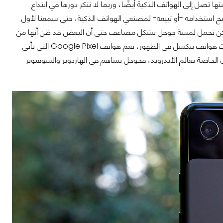
 تصل إلى الهواتف الذكية أيضًا، وربما لا ننكر دورها في ابتداع
تيح استخدامه -أو تبيعه- لمصنعي الهواتف الذكية، حتى سمعنا لأول
ن هواتف Nexus، وهي هواتف من تصنيع شركات مختلفة مثل LG و Samsung لكن تحمل لمسة جوجل بشكل مضاعف حتى أن البعض قد ظن أنها من
تصنيع جوجل، استمرت هواتف النيكسس في التقدم حتى توقفت عن الجيل السادس وبدأت هواتف بيكسل في الظهور، نعم هواتف Google Pixel التي تأتي
كون هواتف آيفون الخاصة بعالم الأندرويد، فجوجل تساهم في الهاردوير والسوفتوير