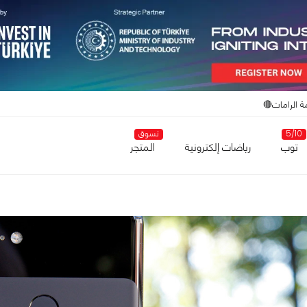
ة الرامات🔴
5/10
تسوق
توب
رياضات إلكترونية
المتجر