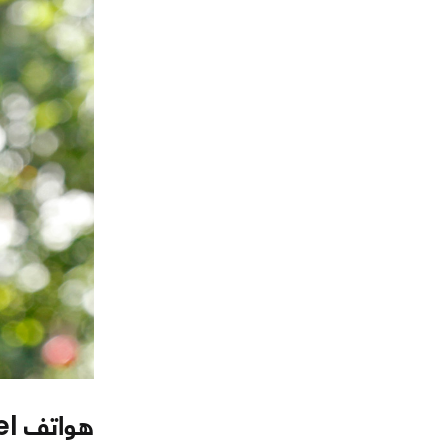
هواتف Google Pixel بين الماضي والحاضر