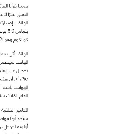
التقني نظرًا لأ
كوالكوم وهو Snapdragon 821 وذاكرة عشوائية 4 جيجابايت، كما حصل على كامرات رائعة بطبيعة الحال.. لكن لحظة!
الهاتف أتى بمعال
الهاتف سيحصل ع
تحصل على اهتما
Pie، أي أن 
العام الفائت س
ستجد أنها مواصف
أولوية لجوجل، و