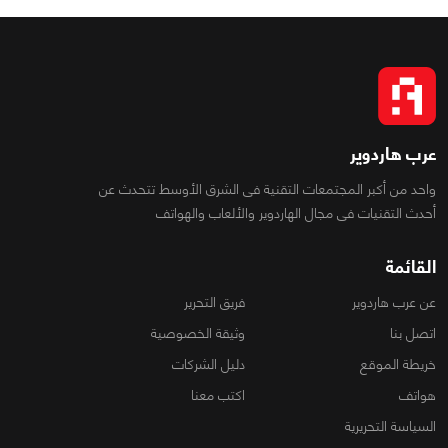
عرب هاردوير
واحد من أكبر المجتمعات التقنية فى الشرق الأوسط تتحدث عن
أحدث التقنيات فى مجال الهاردوير والألعاب والهواتف
القائمة
عن عرب هاردوير
فريق التحرير
اتصل بنا
وثيقة الخصوصية
خريطة الموقع
دليل الشركات
هواتف
اكتب معنا
السياسة التحريرية