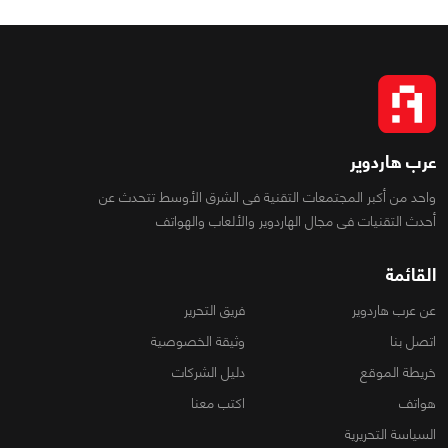
عرب هاردوير
واحد من أكبر المجتمعات التقنية فى الشرق الأوسط تتحدث عن
أحدث التقنيات فى مجال الهاردوير والألعاب والهواتف
القائمة
عن عرب هاردوير
فريق التحرير
اتصل بنا
وثيقة الخصوصية
خريطة الموقع
دليل الشركات
هواتف
اكتب معنا
السياسة التحريرية