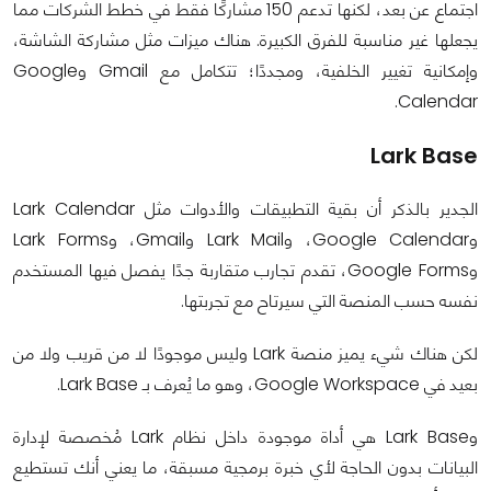
اجتماع عن بعد، لكنها تدعم 150 مشاركًا فقط في خطط الشركات مما
يجعلها غير مناسبة للفرق الكبيرة. هناك ميزات مثل مشاركة الشاشة،
وإمكانية تغيير الخلفية، ومجددًا؛ تتكامل مع Gmail وGoogle
Calendar.
Lark Base
الجدير بالذكر أن بقية التطبيقات والأدوات مثل Lark Calendar
وGoogle Calendar، وLark Mail وGmail، وLark Forms
وGoogle Forms، تقدم تجارب متقاربة جدًا يفصل فيها المستخدم
نفسه حسب المنصة التي سيرتاح مع تجربتها.
لكن هناك شيء يميز منصة Lark وليس موجودًا لا من قريب ولا من
بعيد في Google Workspace، وهو ما يُعرف بـ Lark Base.
وLark Base هي أداة موجودة داخل نظام Lark مُخصصة لإدارة
البيانات بدون الحاجة لأي خبرة برمجية مسبقة، ما يعني أنك تستطيع