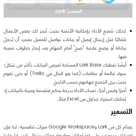
المصدر: Lark
كذلك تتمتع الأداة بإمكانية الأتمتة بحيث تُنجز لك بعض الأعمال
تلقائيًا مثل إرسال إيميل أو بيانات تواصل للعميل بمجرد أن يُدخِلَ
بياناته أو وضع علامة "صح" أمام المهام بعد إنجاز خطوات معينة
فيها.
أيضًا تعطيك Lark Base المساحة لعرض البيانات بأكثر من شكل؛
سواء قائمة أو بطاقات (كما هو الحال في Trello) أو حتى تقوم
بحيث يرى الجميع مهامهم حسب التاريخ.
أخيرًا وليس آخرًا، تمدك الأداة بدرجة تحكم متقدمة ومرنة بالبيانات إذ
يُمكنك استيراد جداول من Excel مثلًا.
التسعير
يقدّم كل من Lark وGoogle Workspace ميزات تنافسية، لذا فإن
اختيارك سيعتمد على احتياجاتك وطبيعة عملك بشكل كبير. إذا قارنا