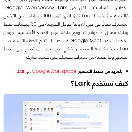
الخطتين الأساسيتين لكلٍ من Lark وGoogle Workspace،
فالنتيجة ستُحسَم لـ Lark نظرًا لأنها توفر 100 جيجابايت من التخزين
المشترك مجانًا في حين أن باقة جوجل التخزينية هي 30 جيجابايت فقط
وذلك مقابل 7 دولارات. ومع ذلك، توفر الخطة الأساسية لجوجل
المحادثات عبر Google Meet في حين لا تتيح الخطة الأساسية لـ
Lark ميزة مكالمة الفيديو. وبشكلٍ عام، يجب أن تطلع على خطط
التسعير وما تقدمه من مميزات بنفسك حتى تحسم قرارك.
للمزيد من خطط التسعير
:
Google Workspace
، و
Lark
.
كيف تستخدم Lark؟