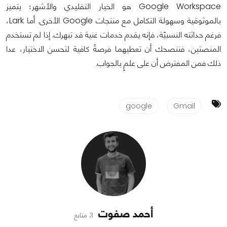
Google Workspace هو الخيار التقليدي والأشهر؛ يتميز
بالموثوقية وسهولة التكامل مع منتجات Google الأخرى. أما Lark،
فرغم حداثته النسبيّة، فإنه يقدم خدمات غنية قد تبهرك. إذا لم تستخدم
المنصتين، فننصحك أن تعطيهما فرصةً كافية لتحسن الاختيار، عدا
ذلك فمن المفترض أن على علمٍ بالجواب.
google
Gmail
أحمد صفوت
3 متابع