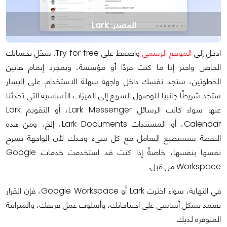
المصدر: Lark
ادخل إلى
الموقع الرسمي
واضغط على Try for free. سجّل بحسابك
الخاص واختر إذا ما كنت فردًا أو مؤسسة، وبمجرد إتمام هاتين
الخطوتين، ستجد نفسك داخل واجهة سهلة الاستخدام. على اليسار
ستجد شريطًا جانبيًا للوصول السريع إلى الميزات الأساسية التي تحدثنا
عنها سواء كانت الرسائل Lark Messenger، أو التقويم Lark
Calendar، أو المستندات Lark Documents، إلخ، ومن هذه
النقطة ستستطيع التعامل مع كل شيء وحدك لأن الواجهة تشرح
نفسها بنفسها، خاصةً إذا كنت قد استخدمت خدمات Google
Workspace من قبل.
في النهاية، سواء اخترت Lark أو Google Workspace، فإن القرار
يعتمد بشكل أساسي على احتياجاتك، وأسلوب عمل فريقك، والميزانية
المتوفرة لديك.