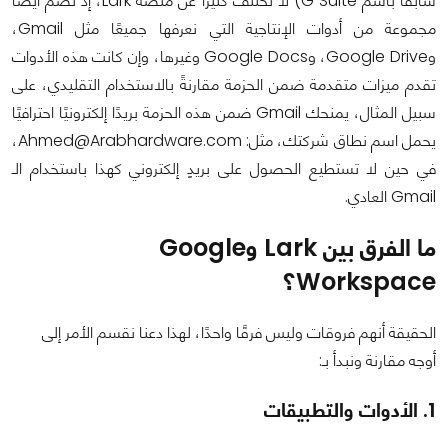
سابقًا باسم G Suite) لا تختلف كثيرًا عن منصة Lark، إذ تضم أيضًا
مجموعة من أدوات الإنتاجية التي نعرفها جميعًا مثل Gmail،
وGoogle Drive، وGoogle Docs وغيرها، وإن كانت هذه الأدوات
تقدم ميزات متقدمة ضمن الحزمة مقارنةً بالاستخدام التقليدي، على
سبيل المثال، يمنحك Gmail ضمن هذه الحزمة بريدًا إلكترونيًا احترافيًا
يحمل اسم نطاق شركتك، مثل: Ahmed@Arabhardware.com،
في حين لا تستطيع الحصول على بريدٍ إلكتروني كهذا باستخدام الـ
Gmail العادي.
ما الفرق بين Lark وGoogle
Workspace؟
الحقيقة أنهم فروقات وليس فرقًا واحدًا، لهذا دعنا نقسم الأمر إلى
أوجه مقارنة ونبدأ بـ:
1. الأدوات والتطبيقات