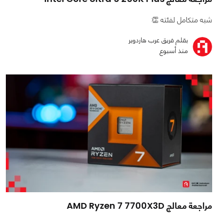
شبه متكامل لفئته 👏
بقلم فريق عرب هاردوير
منذ أسبوع
مراجعة معالج AMD Ryzen 7 7700X3D