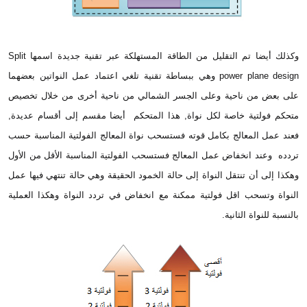
وكذلك أيضا تم التقليل من الطاقة المستهلكة عبر تقنية جديدة اسمها Split
power plane design وهي ببساطة تقنية تلغي اعتماد عمل النواتين بعضهما
على بعض من ناحية وعلى الجسر الشمالي من ناحية أخرى من خلال تخصيص
متحكم فولتية خاصة لكل نواة, هذا المتحكم أيضا مقسم إلى أقسام عديدة,
فعند عمل المعالج بكامل قوته فستسحب نواة المعالج الفولتية المناسبة حسب
تردده وعند انخفاض عمل المعالج فستسحب الفولتية المناسبة الأقل من الأول
وهكذا إلى أن تنتقل النواة إلى حالة الخمود الحقيقة وهي حالة تنتهي فيها عمل
النواة وتسحب اقل فولتية ممكنة مع انخفاض في تردد النواة وهكذا العملية
بالنسبة للنواة الثانية.