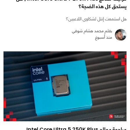
يستحق كل هذه الضجة؟
هل استمعت إنتل لشكاوى اللاعبين؟
بقلم محمد هشام شوقي
منذ أسبوع
مراجعة معالج Intel Core Ultra 5 250K Plus