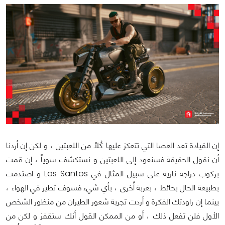
إن القيادة تعد العصا التي تتعكز عليها كُلاً من اللعبتين ، و لكن إن أردنا
أن نقول الحقيقة فسنعود إلى اللعبتين و نستكشف سوياً ، إن قمت
بركوب دراجة نارية على سبيل المثال في Los Santos و اصتدمت
بطبيعة الحال بحائط ، بعربة أُخرى ، بأي شيء فسوف تطير في الهواء ،
بينما إن راودتك الفكرة و أردت تجربة شعور الطيران من منظور الشخص
الأول فلن تفعل ذلك ، أو من الممكن القول أنك ستقفز و لكن من