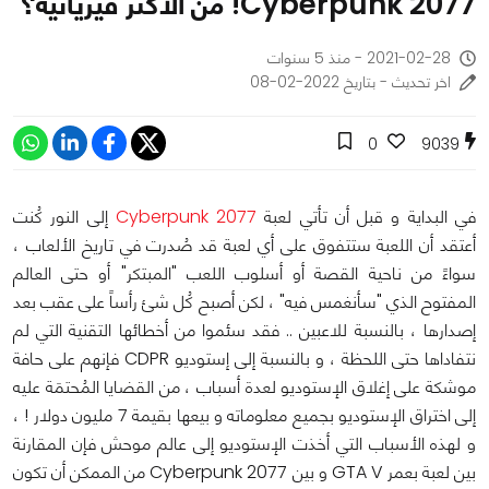
Cyberpunk 2077! من الأكثر فيزيائيةً؟
2021-02-28 - منذ 5 سنوات
اخر تحديث - بتاريخ 2022-02-08
0
9039
في البداية و قبل أن تأتي لعبة
Cyberpunk 2077
إلى النور كُنت
أعتقد أن اللعبة ستتفوق على أي لعبة قد صُدرت في تاريخ الألعاب ،
سواءً من ناحية القصة أو أسلوب اللعب "المبتكر" أو حتى العالم
المفتوح الذي "سأنغمس فيه" ، لكن أصبح كُل شئ رأساً على عقب بعد
إصدارها ، بالنسبة للاعبين .. فقد سئموا من أخطائها التقنية التي لم
نتفاداها حتى اللحظة ، و بالنسبة إلى إستوديو CDPR فإنهم على حافة
موشكة على إغلاق الإستوديو لعدة أسباب ، من القضايا المُحتمَة عليه
إلى اختراق الإستوديو بجميع معلوماته و بيعها بقيمة 7 مليون دولار ! ،
و لهذه الأسباب التي أخذت الإستوديو إلى عالم موحش فإن المقارنة
بين لعبة بعمر GTA V و بين Cyberpunk 2077 من الممكن أن تكون