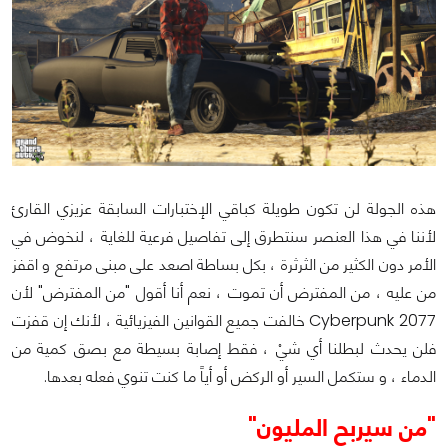
هذه الجولة لن تكون طويلة كباقي الإختبارات السابقة عزيزي القارئ
لأننا في هذا العنصر سنتطرق إلى تفاصيل فرعية للغاية ، لنخوض في
الأمر دون الكثير من الثرثرة ، بكل بساطة اصعد على مبنى مرتفع و اقفز
من عليه ، من المفترض أن تموت ، نعم أنا أقول "من المفترض" لأن
Cyberpunk 2077 خالفت جميع القوانين الفيزيائية ، لأنك إن قفزت
فلن يحدث لبطلنا أي شيْ ، فقط إصابة بسيطة مع بصق كمية من
الدماء ، و ستكمل السير أو الركض أو أياً ما كنت تنوي فعله بعدها.
"من سيربح المليون"