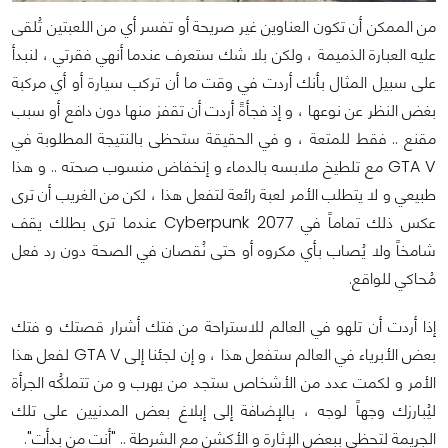
من الممكن أن تكون العناوين غير صريحة أو تفسر أي من اللعبتين تُلقى
عليه العبارة الذميمة ، ولكن بلا شك ستعرف عندما أنهي فقرتي ، لنبدأ
على سبيل المثال بأنك أردت في وقت ما أن تركب سيارة أو أي مركبة
بغض النظر عن نوعها ، و إذ فجأةً أردت أن تقفز منها دون دافع أو سبب
مقنع .. فقط للمتعة ، و في الحقيقة ستحظى بالنتيجة المطلوبة في
GTA V مع تلطيخ ملابسه بالدماء و إنخفاض منسوب صحته .. و هذا
طبيعي و لا يتطلب الأمر لعبة رائعة لتفعل هذا ، لكن من الغريب أن ترى
عكس ذلك تماماً في Cyberpunk 2077 عندما ترى بطلك يقف
شامخاً ولا يُصاب بأي مكروه أو حتى نُقصان في الصحة دون رد فعل
مُحاكي للواقع.
إذا أردت أن تلهو في العالم للاستراحة من فتك أشرار قصتك و فتك
بعض الأبرياء في العالم ستفعل هذا ، و إن لجئنا إلى GTA V لفعل هذا
الأمر و لكمت عدد من الأشخاص ستجد من يهرب و من تتملكُه الجرأة
ليُبارزك وجهاً لوجه ، بالإضافة إلى إبلاغ بعض المدنيين على تلك
الجريمة لتحظى ببعض الإثارة و الأكشن مع الشرطة .. "أنت من بدأت".