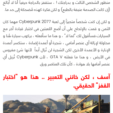
منظور الشخص الثالث و بدراجتك ! ، ستقفز بالدراجة حرفياً أنا لا أُبالغ
(إن كانت الصدمة عنيفة بالطبع) و لكن فكرة كهذه مُضحكة إلى حد ما.
و لكن إن كنت شخصاً متحيزاً إلى لعبة Cyberpunk 2077 مهما كان
الثمن و قمت بالإلحاح علي أن أضع اللعبتين في اختبار قيادة آخر مع
السيارات فسأقول لك "لما لا" ، و هذا ما سأفعله ، بركوب سيارة هُنا و
محاولة لإزالة أي عنصر أمامي ، شجرة أو أعمدة إضاءة ، ستكسر أعمدة
الإنارة و الأعمدة الأخرى لكن الشجرة لن تُزال أبداً لأنها شئ مغروس
في الأرض ، و هذا ما فعلته GTA V ، لأن Cyberpunk تُزيل أي
عنصر أمامها بلا هوادة ، كأن تلك العناصر ورق.
آسف ، لكن خانني التعبير .. هذا هو "اختبار
القفز" الحقيقي.