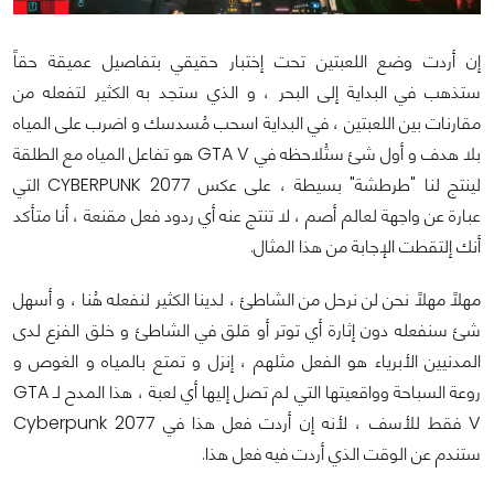
إن أردت وضع اللعبتين تحت إختبار حقيقي بتفاصيل عميقة حقاً
ستذهب في البداية إلى البحر ، و الذي ستجد به الكثير لتفعله من
مقارنات بين اللعبتين ، في البداية اسحب مُسدسك و اضرب على المياه
بلا هدف و أول شئ ستُلاحظه في GTA V هو تفاعل المياه مع الطلقة
لينتج لنا "طرطشة" بسيطة ، على عكس CYBERPUNK 2077 التي
عبارة عن واجهة لعالم أصم ، لا تنتج عنه أي ردود فعل مقنعة ، أنا متأكد
أنك إلتقطت الإجابة من هذا المثال.
مهلاً مهلاً نحن لن نرحل من الشاطئ ، لدينا الكثير لنفعله هُنا ، و أسهل
شئ سنفعله دون إثارة أي توتر أو قلق في الشاطئ و خلق الفزع لدى
المدنيين الأبرياء هو الفعل مثلهم ، إنزل و تمتع بالمياه و الغوص و
روعة السباحة وواقعيتها التي لم تصل إليها أي لعبة ، هذا المدح لـ GTA
V فقط للأسف ، لأنه إن أردت فعل هذا في Cyberpunk 2077
ستندم عن الوقت الذي أردت فيه فعل هذا.