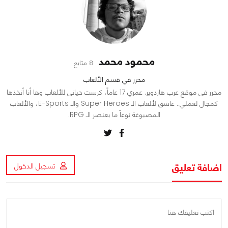
محمود محمد
8 متابع
محرر في قسم الألعاب
محرر في موقع عرب هاردوير. عمري 17 عاماً، كرست حياتي للألعاب وها أنا أتخذها
كمجال لعملي.. عاشق لألعاب الـ Super Heroes والـ E-Sports، والألعاب
المصبوغة نوعاً ما بعنصر الـ RPG.
اضافة تعليق
تسجيل الدخول