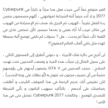
الغير متوقع حقاً أنني جربت فعل هذا مراراً و تكراراً في Cyberpunk
2077 و لا أحد حرفياً أتته الشجاعة لمواجهتي ، كُلهم مصممون بنفس
ردة الفعل تقريباً ، الهروب ثم الجري بلا هدف ثم الإستراحة من الهروب
في مكان غريب أنا أراه بعيني و بعدها سيسير كأي شخص عادي في
اللعبة كأن شيئاً لم يحدث ، هل 7 سنوات لم تكفي لوضع آلية بسيطة
كهذه مثل باقي ألعاب العالم المفتوح؟!
لن أخرج من دائرة فتك الأبرياء ، و دعوني أتطرق إلى المستوى التالي ،
على سبيل المثال إن تجرأت هذه المرة و وضعت المدنيين تحت تهديد
السلاح .. ستجد المدنيين في GTA V يضعون أيديهم على رؤوسهم
خشيةً من أي تصرف مجنون قد تقوم به (أو بطلك على وجه التحديد) ،
لكن نفترض أنك عديم الرحمة في هذا الموقف المُرعب و أطلقت
رصاصتك على أحدهم .. بالتأكيد سيهرب الباقون و تأتي الشرطة
للتصدي للوضع ، وكالعادة Cyberpunk 2077 تفشل حتى في هذا
الأمر !