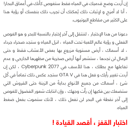
إن أردت وضع قدميك في المياه فقط ستغوص كأنك في أعماق البحار!
، أنا لا أمزح و لإثبات ذلك يُمكنك أن تجرب ذلك بنفسك أو رؤية هذا
على الكثير من مقاطع اليوتيوب.
دعونا من هذا الإختبار ، لننتقل إلى آخر إختبار بالنسبة للبحر و هو الغوص
الفعلي و رؤية عالم اللعبة تحت المياه ، انزل المياه و ستجد صحراء جرداء
، لا أسماك ، أرض مستوية مزروع بها بعض الأعشاب فقط و حتى
الرمال لن تجدها ، ستشعر أنها أرض صخرية من مظهرها الخارجي و عدم
تفاعلها مع بطلك ، هذا للأسف في Cyberpunk 2077 ، لكن إن
أردت تغيير رأيك و فعل هذا في GTA V ستجد عكس ذلك تماماً في كُل
شئ ، أسماك من جميع الأنواع بدايةً من الزينة حتى القروش التي
ستضعك بين فكيها إن رأَت وجهك ، وإن انتابك شعور الفضول للغوص
إلى آخر نقطة في البحر لن تفعل ذلك ، لأنك ستموت بفعل ضغط
المياه.
اختبار القفز ، أقصد القيادة !