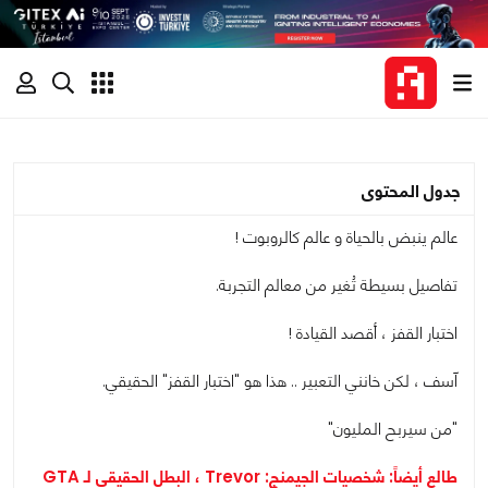
جدول المحتوى
عالم ينبض بالحياة و عالم كالروبوت !
تفاصيل بسيطة تُغير من معالم التجربة.
اختبار القفز ، أقصد القيادة !
آسف ، لكن خانني التعبير .. هذا هو "اختبار القفز" الحقيقي.
"من سيربح المليون"
طالع أيضاً: شخصيات الجيمنج: Trevor ، البطل الحقيقي لـ GTA