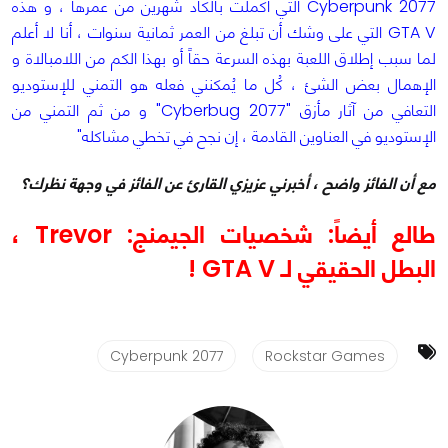
Cyberpunk 2077 التي أكملت بالكاد شهرين من عمرها ، و هذه
GTA V التي على وشك أن تبلغ من العمر ثمانية سنوات ، أنا لا أعلم
لما سبب إطلاق اللعبة بهذه السرعة حقاً أو بهذا الكم من اللامبالاة و
الإهمال بعض الشئ ، كُل ما يُمكنني فعله هو التمني للإستوديو
التعافي من آثار مأزق "Cyberbug 2077" و من ثم التمني من
الإستوديو في العناوين القادمة ، إن نجح في تخطي مشاكله"
مع أن الفائز واضح ، أخبرني عزيزي القارئ عن الفائز في وجهة نظرك؟
طالع أيضاً: شخصيات الجيمنج: Trevor ،
البطل الحقيقي لـ GTA V !
Cyberpunk 2077
Rockstar Games