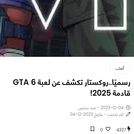
ألعاب
رسميًا..روكستار تكشف عن لعبة GTA 6
قادمة 2025!
2023-12-04 - منذ سنتين
اخر تحديث - بتاريخ 2023-12-04
0
4327