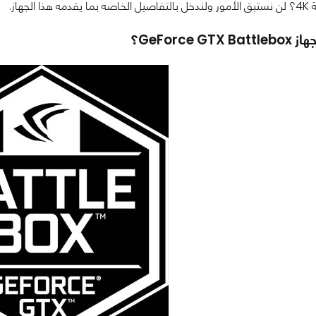
الجهاز.
GeForce G؟