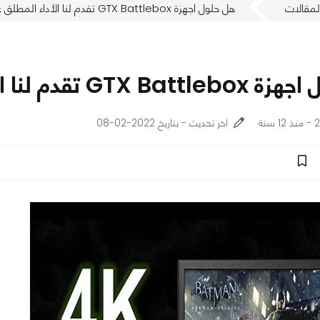
لمقالات
هل حلول اجهزة GTX Battlebox تقدم لنا الأداء المطلق على دقة 4K؟
م لنا الأداء المطلق على دقة 4K؟
نة
اخر تحديث - بتاريخ 2022-02-08