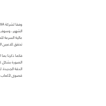
تحقق للاعبين ال
الصورة بشكل كبي
قصوى لألعاب وعلى دقة 4K، فإنك ستحتاج لقوة بطاقات GeForce GTX SLI والتي ن