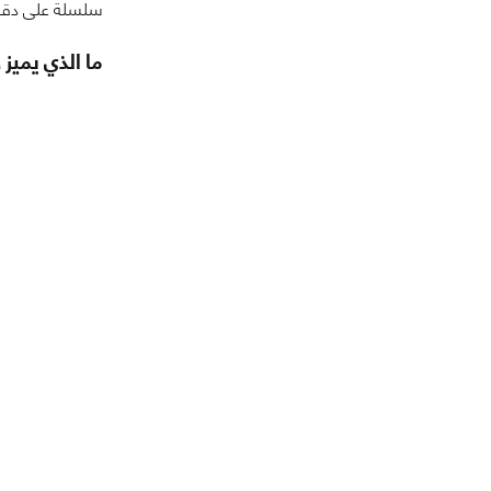
سلسلة على دقة 4K؟ لن نستبق الأمور ولندخل بالتفاصيل الخاصه بما يقدمه هذا 
ما الذي يميز جهاز TX Battlebox