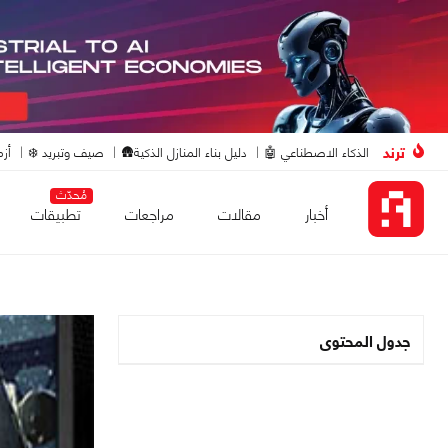
ترند
الذكاء الاصطناعي 🤖
دليل بناء المنازل الذكية🛖
صيف وتبريد ❄️
أزم
مُحدّث
أخبار
مقالات
مراجعات
تطبيقات
جدول المحتوى