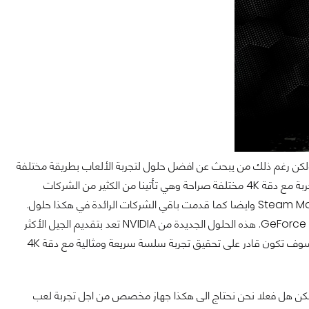
ة ولكن رغم ذلك من يبحث عن افضل حلول لتجربة الألعاب بطريقة مختلفة
فسوف يدفع حتما هكذا مبالغ كبيرة. الأن الحلول التي نتحدث عنها والتي تحقق لك تلك التجربة مع دقة 4K مختلفة صراحة وهي تأتينا من الكثير من الشركات
الرائدة في تحقيق هكذا حلول فكما قدمت شركة Valve حلولها الفعالة مع اجهزة Steam Machines وايضا كما قدمت باقي الشركات الرائدة في هكذا حلول.
ايضا كان لابد ان نرى من NVIDIA حلولا جديدة والتي تمثلت بما يعرف بـ GeForce GTX Battlebox. هذه الحلول الجديدة من NVIDIA تعد بتقديم الجيل الأكثر
تطورا لتجربة اللعب على دقة 4K كما لم تعهدها من قبل ومع رفع اعلى الإعدادات للألعاب سوف تكون قادر على تحقيق تجربة سلسة سريعة ومثالية مع دقة 4K
GeForc سوف يحقق لك ذلك واكثر....ولكن هل فعلا نحن نحتاج الى هكذا جهاز مخصص من اجل تجربة لعب