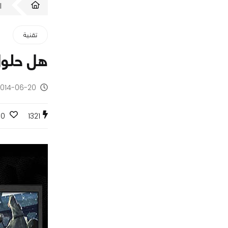
ا
تقنية
هل حلول اجهزة GTX Battlebox تقد
2014-06-20 - منذ 12 س
0
1321