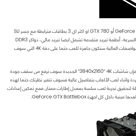
وفقا لشركة NVIDIA، فإن كل جهاز GeForce GTX Battlebox سيتميز ببطاقتين GeForce Titan أو GTX 780 او اكثر اي 3 بطاقات مترابطة مع جسر SLI
الشهير، وسوف تكون مدعومة بواسطة معالجات مركزية Intel Haswell i5 او i7 مكسورة السرعة، أنظمة تبريد متقدمة تشمل ايضا تبريد مائي، ذواكر DDR3
عالية السرعة للمساعدة بكسر السرعة، و محركات SSDs عالية السرعة. تلك الأجهزة بهذه المواصفات العالية ستكون جاهزة للعب حتما على دقة 4K التي سوف
فكما ذكرنا بما اننا نتحدث عن جهاز يحتوي على حلول بطاقات GeForce GTX SLI القوية، فإن شاشات 3840x2160“ 4K” الجديدة سوف ترفع من سقف جودة
ردة واثناء لعب الألعاب بتفاصيل عالية فسوف تتغير نظرتك حتما لهذه
السهل لأنك تحتاج الى قوة هائلة لتحقيق تجربة لعب سلسة بمعدل إطارات ممتاز, فمع تمكين إعدادات