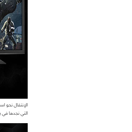
التي نجدها في بطاقات NVIDIA او بطاقات AMD تحتاج حتما الى جهاز قوي قادر على 