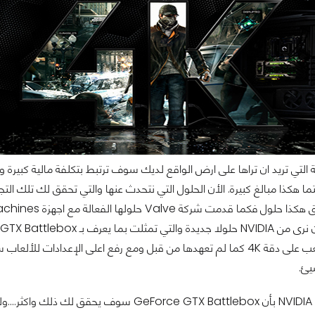
 التي تريد ان تراها على ارض الواقع لديك سوف ترتبط بتكلفة مالية كبير
يئ.
هذا ما تقوله لنا NVIDIA بأن e GTX Battlebox