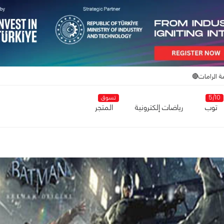
ة الرامات🔴
5/10
تسوق
توب
رياضات إلكترونية
المتجر