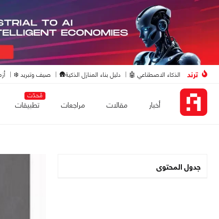
ترند
الذكاء الاصطناعي 🤖
دليل بناء المنازل الذكية🛖
صيف وتبريد ❄️
أزم
مُحدّث
أخبار
مقالات
مراجعات
تطبيقات
جدول المحتوى