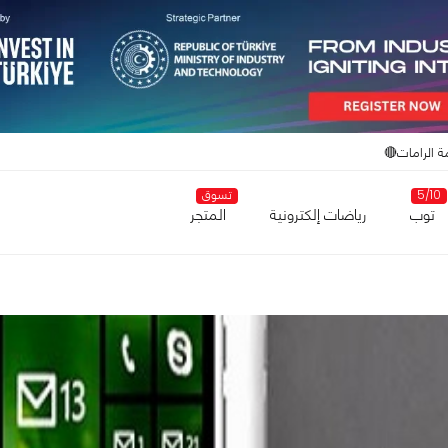
ة الرامات🔴
5/10
تسوق
توب
رياضات إلكترونية
المتجر