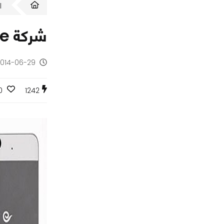
ا
شركة Hisense تعلن بشكل رسمي عن هاتف Mira 6
2014-06-29 - منذ 12 س
0
1242