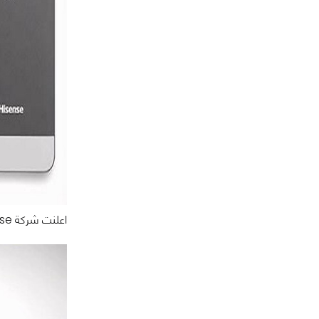
اعلنت شركة Hisense الصينية عن هاتف Mira 6 العامل بنظام الويندوز فون 8.1 والذي يعتبر أول هاتف ذكي لها