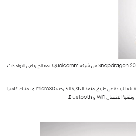
يأتي الهاتف الجديد Mira 6 بشاشة بحجم 5 بوصة بدرجة وضوح 720p , ويعمل بشريحة Snapdragon 200 من شركة Qualcomm بمعالج رباعي النواه ذات
يحمل هاتف الأول لشركة Hisense ذاكرة عشوائية بحجم 1GB وذاكره داخلية بسعة 8GB القابلة للزيادة عن طريق منفذ الذاكرة الخارجية microSD و يمتلك كاميرا