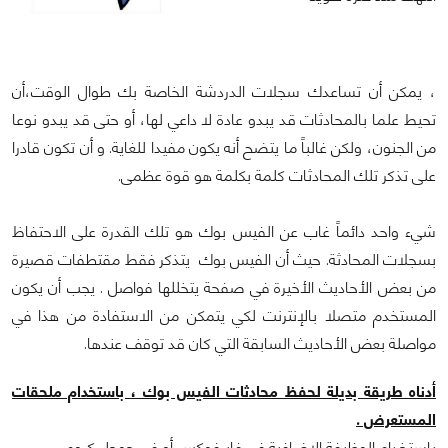
، يمكن أن تساعدك سجلات الدردشة الخاصة بك طوال الوقت،أن
تحيط علما بالمحادثات قد يبدو عادة لا داعي لها، أو حتى قد يبدو نوعا
من الجنون، ولكن غالباً ما يتضح أنه يكون مفيدا للغاية. و أن تكون قادرا
على تذكر تلك المحادثات كلمة بكلمة هو قوة عظمى.
شيء واحد دائماً غاب عن الفيس بوك هو تلك القدرة على الاحتفاظ
بسجلات المحادثة. حيث أن الفيس بوك يتذكر فقط مقتطفات قصيرة
من بعض الأحاديث الأخيرة في صفحة يتخللها فواصل . يجب أن يكون
المستخدم متصلا بالإنترنت لكي يتمكن من الاستفادة من هذا في
مواصلة بعض الأحاديث السابقة التي كان قد توقف عندها.
أدناه طريقة بديلة لحفظ محادثات الفيس بوك ، باستخدام ملحقات
المستعرض .
باستخدام الوظيفة الإضافية في فايرفوكس أو في جوجل كروم