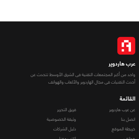
عرب هاردوير
واحد من أكبر المجتمعات التقنية فى الشرق الأوسط تتحدث عن
أحدث التقنيات فى مجال الهاردوير والألعاب والهواتف
القائمة
عن عرب هاردوير
فريق التحرير
اتصل بنا
وثيقة الخصوصية
خريطة الموقع
دليل الشركات
هواتف
اكتب معنا