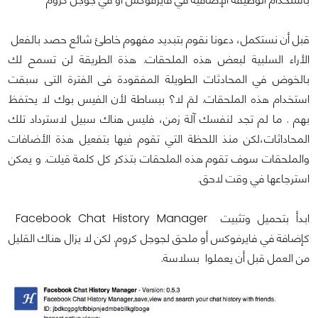
قبل أن نستكمل، دعونا نقوم بتبديد مفهوم خاطئ شائع حصد بالفعل
الأراء السلبية لبعض هذه الملحقات. هذة الطريقة لن تسمح لك
بالخوض في المحادثات الطويلة المفقودة فى الفترة التى سبقت
استخدام هذه الملحقات. لمَ لا؟ ببساطة لأن الفيس بوك لا يحتفظ
بهم . ما لم تجد لنفسك آلة زمن، فليس هناك سبيل لاسترداد تلك
المحاداثات،لكن منذ اللحظة التي تقوم فيها بتفعيل هذة الأضافات
والملحقات سوف تقوم هذه الملحقات بتذكر كل كلمة قيلت. و يمكن
استرجاعها في وقت لاحق.
ابدأ بتحميل وتثبيت Facebook Chat History Manager
كإضافة في فايرفوكس أو ملحق لجوجل كروم. لكن لا يزال هناك القليل
من العمل قبل أن يعملوا بسلاسة.