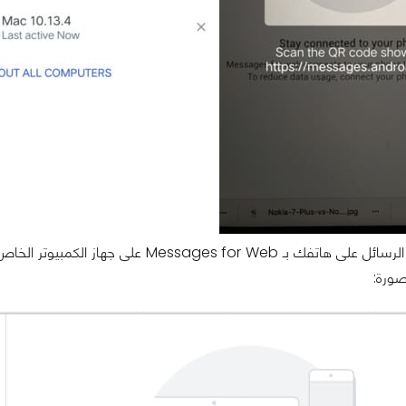
لقد ربطت الآن الرسائل على هاتفك بـ eb
صورة: