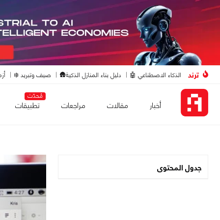
ترند
الذكاء الاصطناعي 🤖
دليل بناء المنازل الذكية🛖
صيف وتبريد ❄️
أزم
مُحدّث
أخبار
مقالات
مراجعات
تطبيقات
جدول المحتوى