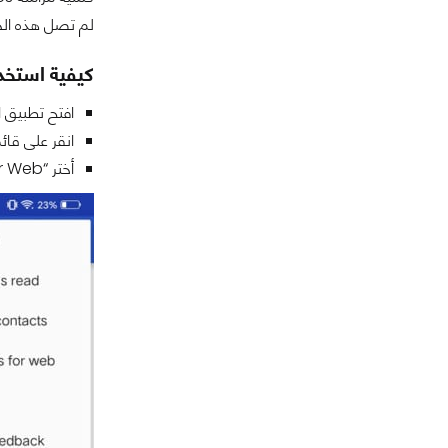
لم تصل هذه الخدمة 
كيفية استخدا
افتح تطبيق 
انقر على قائمة overflow (ثلاث نقاط في الزاوية العلوية اليسرى) من تطبيق 
أختر “Messages for Web”