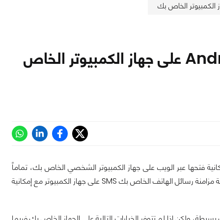
كيفية فتح رسائل أندرويد Android Messages على جهاز الكمبيوتر الخاص
خراً عن النسخة الجديدة من رسائل اندرويد Android Messages مع إمكانية فتحها عبر الويب على جهاز الكمبيوتر الشخصي الخاص بك، تماماً
مثل واتساب للويب WhatsApp for web، وتقوم فكرة رسائل أندرويد للويب على إمكانية مزامنة رسائل الهاتف الخاص بك SMS على جهاز الكمبيوتر مع إمكانية
مامها في خطوات بسيطة، ولكن إذا لم تتوفر الخيارات التالية على الجهاز الخاص بك فربما