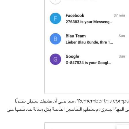
ستظهر لك الآن نافذة تطلب منك أن تبقي هذا الكمبيوتر متصل بالرسائل على هاتفك “Remember this computer”، مما يعني أن هاتفك سيظل مقترنًا
ى الجهة اليسرى، وستظهر التفاصيل الخاصة بكل رسالة عند فتحها على