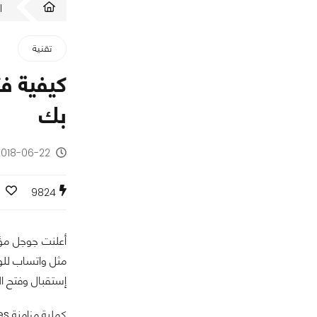
ا
تقنية
بك
2018-06-22 - منذ 8 سنو
9824
إستقبال وفتح ا