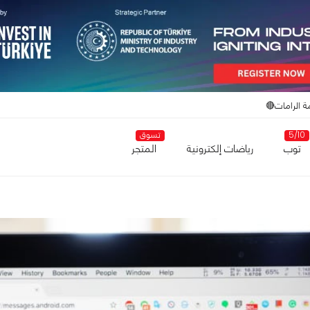
ة الرامات🔴
5/10
تسوق
توب
رياضات إلكترونية
المتجر