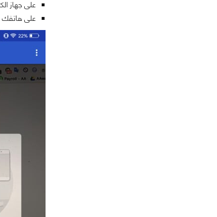
على جهاز الكمبيوتر الخاص 
على هاتفك ، انقر على “Scan QR code” وقم بفحص الرمز 