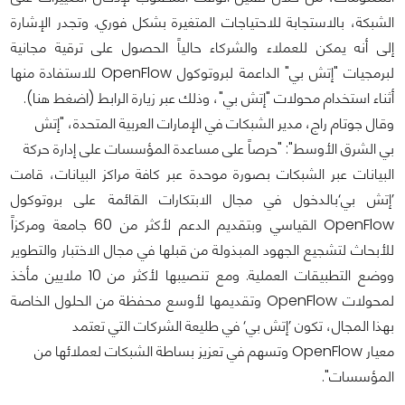
الشبكة، بالاستجابة للاحتياجات المتغيرة بشكل فوري. وتجدر الإشارة
إلى أنه يمكن للعملاء والشركاء حالياً الحصول على ترقية مجانية
لبرمجيات "إتش بي" الداعمة لبروتوكول OpenFlow للاستفادة منها
أثناء استخدام محولات "إتش بي"، وذلك عبر زيارة الرابط (اضغط هنا).
وقال جوتام راج، مدير الشبكات في الإمارات العربية المتحدة، "إتش
بي الشرق الأوسط": "حرصاً على مساعدة المؤسسات على إدارة حركة
البيانات عبر الشبكات بصورة موحدة عبر كافة مراكز البيانات، قامت
’إتش بي‘بالدخول في مجال الابتكارات القائمة على بروتوكول
OpenFlow القياسي وبتقديم الدعم لأكثر من 60 جامعة ومركزاً
للأبحاث لتشجيع الجهود المبذولة من قبلها في مجال الاختبار والتطوير
ووضع التطبيقات العملية. ومع تنصيبها لأكثر من 10 ملايين مأخذ
لمحولات OpenFlow وتقديمها لأوسع محفظة من الحلول الخاصة
بهذا المجال، تكون ’إتش بي‘ في طليعة الشركات التي تعتمد
معيار OpenFlow وتسهم في تعزيز بساطة الشبكات لعملائها من
المؤسسات".