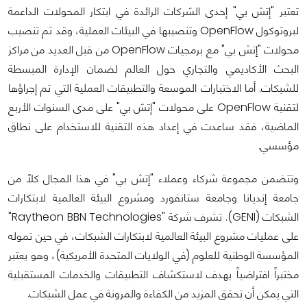
تعتبر "إتش بي" إحدى الشركات الرائدة في ابتكار المحولات الداعمة
لبروتوكول OpenFlow وتنصيبها في البيئات العملية، وقد تم تنصيب
محولات "إتش بي" مع برمجيات OpenFlow من قبل العديد من مراكز
البحث الأكاديمي والتجاري حول العالم لضمان الإدارة المبسطة
للشبكات. أما الاختبارات الموسعة والتطبيقات العملية التي تم إجراؤها
لتقنية OpenFlow على محولات "إتش بي" على مدى السنوات الأربع
الماضية، فقد ساعدت في إعداد هذه التقنية للاستخدام على نطاق
مؤسسي.
وتتضمن مجموعة شركاء وعملاء "إتش بي" في هذا المجال كلاً من
جامعة إنديانا وجامعة ستانفورد ومشروع البيئة العالمية لابتكارات
الشبكات (GENI). تشرف شركة "Raytheon BBN Technologies"
على عمليات مشروع البيئة العالمية لابتكارات الشبكات، في حين تموله
المؤسسة الوطنية للعلوم (في الولايات المتحدة الأمريكية)، وهو يعتبر
مختبراً افتراضياً يهدف لاستكشاف التطبيقات والخدمات المستقبلية
التي يمكن أن تحقق المزيد من الكفاءة والمرونة في عمل الشبكات.