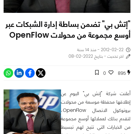
"إتش بي" تضمن بساطة إدارة الشبكات عبر
أوسع مجموعة من محولات OpenFlow
2012-02-22 - منذ 14 سنة
اخر تحديث - بتاريخ 2022-02-08
0
895
أعلنت شركة "إتش بي" اليوم عن
إطلاقها محفظة موسعة من محولات
بروتوكول الاتصال OpenFlow،
لتقدم بذلك لعملائها أوسع مجموعة
من الخيارات التي تتيح لهم تبسيط