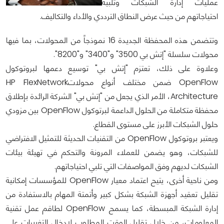
عمليات إدارة الشبكات وتلبية
احتياجاتهم من حيث عرض النطاق الترددي والأداء والتكاليف.
وتتضمن هذه المحفظة الجديدة 16 نموذجاً من المحولات، بما فيها
محولات سلسلة "إتش بي 3500" و"3400" و"8200".
وعلاوة على ذلك، تعتزم "إتش بي" توسيع دعمها لبروتوكول
OpenFlow ضمن مختلف أنواع محولاتHP FlexNetwork
Architecture، الأمر الذي يجعل من "إتش بي" الشركة الرائدة بإطلاق
محفظة متكاملة من الحلول الداعمة لبرتوكول OpenFlow بين مزودي
حلول الشبكات الأبرز على مستوى القطاع.
ويعتبر بروتوكول OpenFlow من التقنيات الحديثة للتمثيل الافتراضي
للشبكات، وهو يضمن للعملاء المرونة والتحكم في تهيئة بيئات
الشبكات لديهم وفق المواصفات التي تلبي احتياجاتهم.
ومن ناحية أخرى، يتيح اعتماد معيار OpenFlow للمؤسسات إمكانية
تقليل تعقيد أجهزة الشبكة بشكل كبير وأتمتة المهام بالاستفادة من
إدارة الشبكة المبسطة، كما يسمح OpenFlow لطاقم عمل تقنية
المعلومات، من خلال تقليل الوقت المطلوب لإدخال التغييرات على