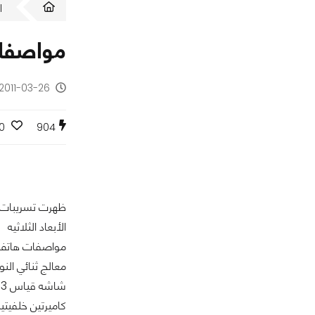
ا
مواصفات هات
2011-03-26 - منذ 15 سنة
0
904
الأبعاد الثلاثيه
مواصفات هاتف C EVO 3D
معالج ثنائي النواة بسرع
شاشه قياس 4.3 بدقة 960*540 من نوع qHD