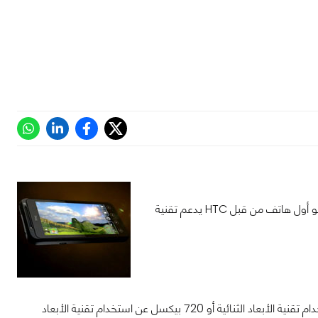
ظهرت تسريبات عن هاتف HTC EVO 3D الحصري لشركة الاتصالات الأمريكية Sprint وهو أول هاتف من قبل HTC يدعم تقنية
كاميرتين خلفيتين بدقة 5 ميجابيكسل مع إمكانية تصوير فيديو 1080 بيكسل في حال استخدام تقنية الأبعاد الثنائية أو 720 بيكسل عن استخدام تقنية الأبعاد