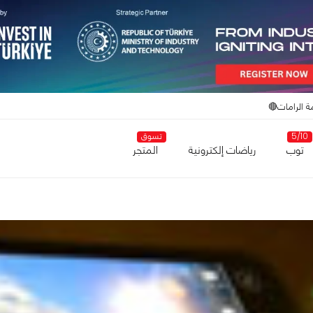
ة الرامات🔴
5/10
تسوق
توب
رياضات إلكترونية
المتجر