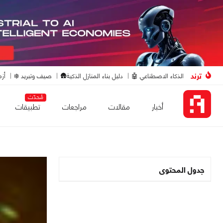
ترند
الذكاء الاصطناعي 🤖
دليل بناء المنازل الذكية🛖
صيف وتبريد ❄️
أزم
مُحدّث
أخبار
مقالات
مراجعات
تطبيقات
جدول المحتوى