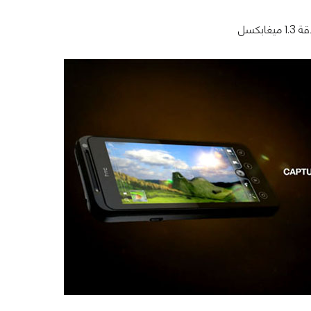
ابكسل