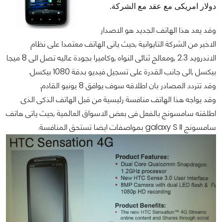
دولار امريكى مع عقد مع الشركة.
وقد يعد هذا الهاتف الجديد هو الاصدار
الاخير من الشركة التايوانية ,حيث ياتى الهاتف معتمدا على نظام
الاندرويد 2.3 ,ومعالج ثنائى النواه ,وكاميرا بجودة عاليه تصل الى 8 ميجا
بيكسل ,الى جانب القدرة على تسجيل فيديو بدقة 1080 بيكسل.
وقد تتردد المصادر بان اطلاقه سوف يوافق 8 يونيو القادم.
وقد يواجه هذا الهاتف منافسة رئيسية من قبل الهاتف الذكى الذى
اطلقته سامسونج بالفعل فى بعض الاسواق العالمية ,حيث ياتى هاتف
سامسونج galaxy S II بمواصفات ايضا تستحق المنافسة.