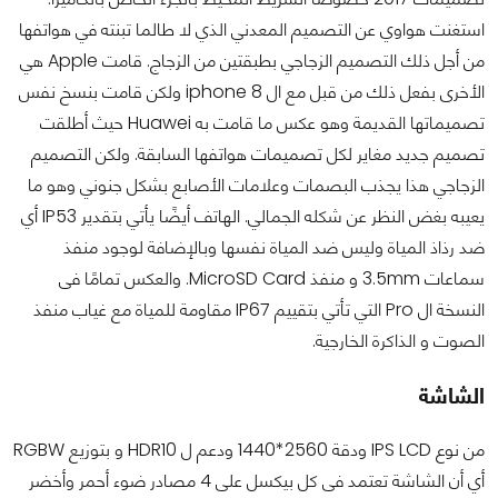
استغنت هواوي عن التصميم المعدني الذي لا طالما تبنته في هواتفها
من أجل ذلك التصميم الزجاجي بطبقتين من الزجاج. قامت Apple هي
الأخرى بفعل ذلك من قبل مع ال iphone 8 ولكن قامت بنسخ نفس
تصميماتها القديمة وهو عكس ما قامت به Huawei حيث أطلقت
تصميم جديد مغاير لكل تصميمات هواتفها السابقة. ولكن التصميم
الزجاجي هذا يجذب البصمات وعلامات الأصابع بشكل جنوني وهو ما
يعيبه بغض النظر عن شكله الجمالي. الهاتف أيضًا يأتي بتقدير IP53 أي
ضد رذاذ المياة وليس ضد المياة نفسها وبالإضافة لوجود منفذ
سماعات 3.5mm و منفذ MicroSD Card. والعكس تمامًا فى
النسخة ال Pro التي تأتي بتقييم IP67 مقاومة للمياة مع غياب منفذ
الصوت و الذاكرة الخارجية.
الشاشة
من نوع IPS LCD ودقة 2560*1440 ودعم ل HDR10 و بتوزيع RGBW
أي أن الشاشة تعتمد فى كل بيكسل على 4 مصادر ضوء أحمر وأخضر