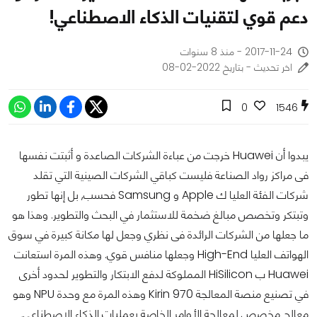
دعم قوي لتقنيات الذكاء الاصطناعي!
2017-11-24 - منذ 8 سنوات
اخر تحديث - بتاريخ 2022-02-08
0
1546
يبدوا أن Huawei خرجت من عباءة الشركات الصاعدة و أثبتت نفسها
فى مراكز رواد الصناعة فليست كباقي الشركات الصينية التي تقلد
شركات الفئة العليا ك Apple و Samsung فحسب, بل إنها تطور
وتبتكر وتخصص مبالغ ضخمة للاستثمار في البحث والتطوير. وهذا هو
ما جعلها من الشركات الرائدة فى نظري وجعل لها مكانة كبيرة في سوق
الهواتف العليا High-End وجعلها منافس قوي. وهذه المرة استعانت
Huawei ب HiSilicon المملوكة لدفع الابتكار والتطوير لحدود أخرى
في تصنيع منصة المعالجة Kirin 970 وهذه المرة مع وحدة NPU وهو
معالج مخصص لمعالجة الأوامر الخاصة بعمليات الذكاء الاصطناعي.