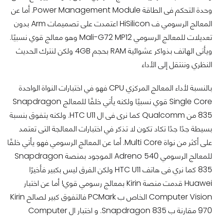
وحدة التحكم فى الطاقة Power Management Module. أما عن
المعالج الرسومي ف HiSilicon اعتمدت على تصميمات Arm بدون
تعديلات للمعالج الرسومي Mali-G72 MP12 وهو معالج قوي نسبيًا.
ويأتى الهاتف بذواكر عشوائية RAM بحجم 4GB ولكن لنترك الحديث
النظري وننتقل إلى الأداء
بالنسبة لأداء المعالج المركزي CPU فهو في اختبارات النواة الواحدة
Single Core قوي نسبيًا ولكنه يأتي خلفًا للمعالج Snapdragon
835 من Qualcomm كما نرى فى ال HTC U11. ولكنه يتفوق بنسبة
بسيطة جدًا جدًا تكاد تكون لا تذكر في اختبارات المعالجة التى تعتمد
على أكثر من نواة Multi Core. أما عن المعالج الرسومي فهو يأتي خلفًا
للمعالج الرسومي Adreno 540 الموجود بمنصة Snapdragon
835 كما نري فى هاتف HTC U11 ولكن الفرق ليس بكبير فأخيرًا
Huawei قدمت منصة Kirin بمعالج رسومي قوي! أما عن اختبار
Computer Vision الخاص ب PCMark فالتفوق كبير لصالح Kirin
970 مقارنة ب Snapdragon 835. و اختبار ال Computer