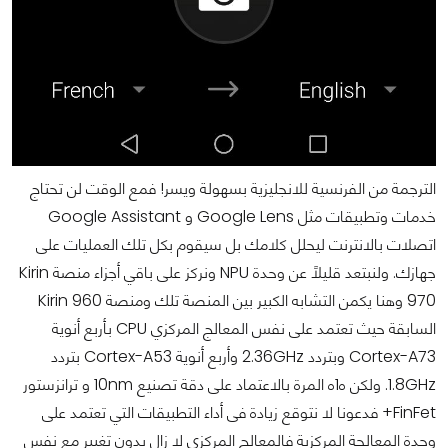
الترجمة من الفرنسية للانجليزية بسهولة ويسر! فمع الوقت لن تحتاج
خدمات وتطبيقات مثل Google Lens و Google Assistant
اتصلات بالانترنت ليحلل كلامك بل سيقوم بكل تلك العمليات على
جهازك. ولنبتعد قليلًا عن وحدة NPU ونركز على باقي أجزاء منصة Kirin
970 وهنا يكمن التشابه الكبير بين المنصة تلك ومنصة Kirin 960
السابقة حيث تعتمد على نفس المعالج المركزي CPU بأربع أنوية
Cortex-A73 وبتردد 2.36GHz وأربع أنوية Cortex-A53 بتردد
1.8GHz. ولكن ه1ه المرة بالاعتماد على دقة تصنيع 10nm و ترانزستور
FinFet+ فدعونا لا نتوقع زيادة فى أداء التطبيقات التي تعتمد على
وحدة المعالجة المركزية فالمعالج المركزي لا زال بدون تغيير مع نفس