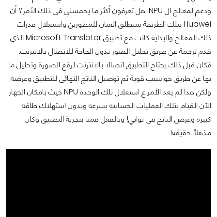
ودعم لمعالج ال NPU. هل تعرفون أكثر ما يحمسني فى ذلك الأمر؟ أن
Huawei بتلك الطريقة ستطلق العنان للمطورين واستغلال قدرات
ذلك المعالج والبداية كانت مع تطبيق Microsoft Translator الذي
قدم ترجمة عن طريق تحليل الصور بدون الحاجة للاتصال بالانترنت.
فكان قبل ذلك يحتاج التطبيق اتصالا بالانترنت لرفع الصورة وتحليل ما
بها عن طريق حواسيب قوية ثم توصيل الناتج النهائي للتطبيق وعرضه.
ولكن هذا لم يعد الأمر ع استغلال تلك الوحدة NPU حيث بامكان الجهاز
الآن القيام بتلك العمليات الحسابية بسرعة وبدون استهلاك طاقة
كبيرة وعرض الناتج فى ثواني! وبالفعل قمنا بتجربة التطبيق وكان
مذهلًا حقيقًة!