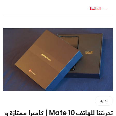
الخاتمة
تقنية
تجربتنا للهاتف Mate 10 | كاميرا ممتازة و