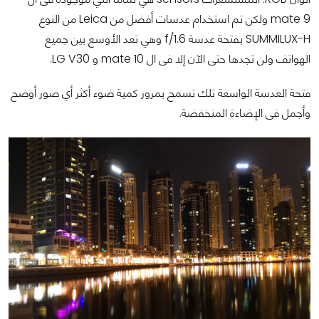
mate 9 ولكن تم استخدام عدسات أفضل من Leica من النوع
SUMMILUX-H بفتحة عدسة f/1.6 وهي تعد الأوسع بين جميع
الهواتف ولن تجدها حتى الآن إلا فى ال mate 10 و LG V30.
فتحة العدسة الواسعة تلك تسمح بمرور كمية ضوء أكثر أي صور أوضح
وأجمل فى الإضاءة المنخفضة.