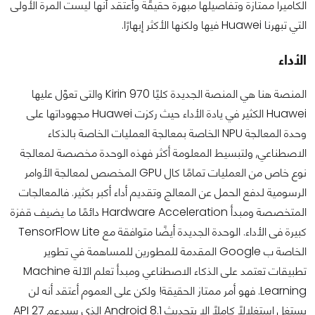
الكاميرا ممتازة وتفاصيلها مبهرة حقيقًة وأعتقد أنها ليست المرة الأولى
التي تبهرنا Huawei فيها ولكنها الأكثر إبهارًا.
الأداء
المنصة هنا هي المنصة الجديدة كليًا Kirin 970 والتى تعوّل عليها
Huawei الكثير في يادة الأداء حيث ركزت Huawei مجهوداتها على
وحدة المعالجة NPU الخاصة بمعالجة العمليات الخاصة بالذكاء
الاصطناعي, ولتبسيط المعلومة أكثر فهذه الوحدة مخصصة لمعالجة
نوع خاص من العمليات تمامًا كال GPU المخصص لمعالجة الأوامر
الرسومية لدفع الحمل عن المعالج وتقديم أداء أكبر بكثير. فالمعالجات
المتخصصة ومبدأ Hardware Acceleration دائمًا ما يضيف قفزة
كبيرة فى الأداء. الوحدة الجديدة أيضًا متوافقة مع TensorFlow Lite
الخاصة ب Google المقدمة للمطورين للمساهمة في تطوير
تطبيقات تعتمد على الذكاء الاصطناعي ومبدأ تعلم الآلة Machine
Learning. فهو أمر ممتاز الحقيقة! ولكن على العموم أعتقد أنه لن
يستغل إستغلالًا كاملًا إلا بتحديث Android 8.1 الذي سيدعم API 27