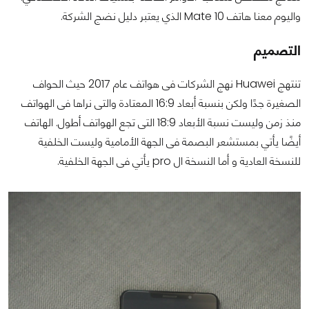
واليوم معنا هاتف Mate 10 الذي يعتبر دليل نضج الشركة.
التصميم
تنتهج Huawei نهج الشركات فى هواتف عام 2017 حيث الحواف
الصغيرة جدًا ولكن بنسبة أبعاد 16:9 المعتادة والتى نراها فى الهواتف
منذ زمن وليست نسبة الأبعاد 18:9 التى تجع الهواتف أطول. الهاتف
أيضًا يأتي بمستشعر البصمة فى الجهة الأمامية وليست الخلفية
للنسخة العادية و أما النسخة ال pro يأتي فى الجهة الخلفية.