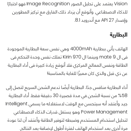
Vision يعتمد على تحليل الصور Image Recognition فهو اختبارًا
للذكاء الاصطناعي. وأتوقع أن يزداد ذلك الفارق مع تركيز المطورين
وإصدار API 27 مع أندرويد 8.1.
البطارية
الهاتف يأتي ببطارية 4000mAh وهي نفس سعة البطارية الموجودة
فى ال mate 9 وبينما ال Kirin 970 تملك نفس وحدة التحكم فى
الطاقة ونفس المعالج المركزي فلا أتوقع زيادة كبيرة فى أداء البطارية
عن ذي قبل والذي كان مميزًا للغاية بالمناسبة!
أداء البطارية منافس جدًا. البطارية أيضًا تدعم الشحن السريع لتصل إلى
58% من نسبة الشحن في مدة قصيرة 30 دقيقة فقط. أداء البطارية
جيد وأعتقد أنه سيتحسن مع الوقت لاستغلاله ما يسمي Intelligent
Power Management وهو يستغل قدرات الذكاء الاصطناعي
لتحليل استخدام المستخدم وضبطه لتوفير الطاقة وأعتقد أن لنا عودة
مرة أخرى بعد استخدام الهاتف لفترة أطول لإضافة بعد النتائج.