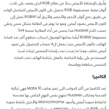
وأزرق بالإضافة للأبيض بدلًا من نظام RGB الذي يعتمد على ثلاث
ألوان فقط. فمصفوفة RGB تحصل على اللون الأبيض للبيكسل الواحد
عن طريق دمج ألوان الأحمر والأخضر والأزرق أما RGBW تصل إلى
اللون الأبيض بضوء أبيض. وهو ما يوفر فى الطاقة بشكل نسبي وعلى
حسب كلام Huawei هذا يحسن من أداء البطارية بنسبة 14%.
مصفوفة RGBW أيضًا يمكنها الوصول لدرجات سطوع أكبر عند اضاءة
الهاتف باللون الأبيض حيث يعمل ال4 مصادر للحصول على ضوء
أبيض مكثف وهذا ما يحدث تحت إضاءة الشمس لزيادة قدرة
المستخدم على رؤية الشاشة. بالفعل شاشة الهاتف تحت اضاءة
الشمس ساطعة وواضحة.
الكاميرا
تعد الكاميرا من أكثر الجوانب التى تميز هاتف Mate 10 فهي ثنائية
العدسة ومازالت Huawei تنتهج نفس النهج الخاص بها فعدسة
لالتقاط صورة أبيض وأسود Monochrome والأخرى تلتقط صورة
ألوان RGB. المستشعرات sensors هي تمامًا التي موجودة فى ال