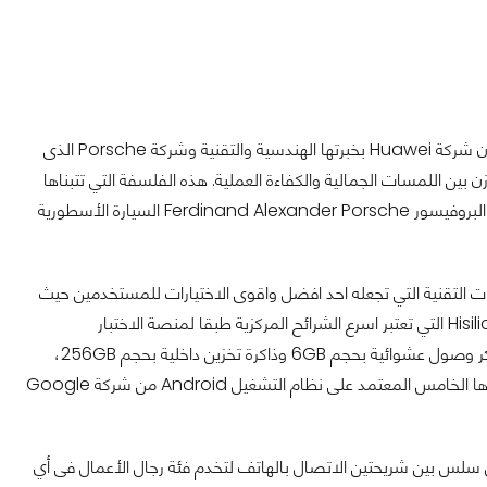
ون شركة
Huawei
بخبرتها الهندسية والتقنية وشركة
Porsche
الذى
ن بين اللمسات الجمالية والكفاءة العملية
.
هذه الفلسفة التي تتبناها
البروفيسور
Alexander Porsche
Ferdinand
السيارة الأسطورية
فات التقنية التي تجعله احد افضل واقوى الاختيارات للمستخدمين حيث
Hisil
التي تعتبر اسرع الشرائح المركزية طبقا لمنصة الاختبار
كر وصول عشوائية بحجم
6GB
وذاكرة تخزين داخلية بحجم
256GB
،
ا الخامس المعتمد على نظام التشغيل
Android
من شركة
Google
ل سلس بين شريحتين الاتصال بالهاتف لتخدم فئة رجال الأعمال فى أي