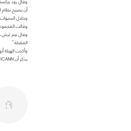
أن يصبح نظام ال
وخلال السنوات الأخيرة، تلقت ا
وقالت المجموعة 
وقال بيتر ثرش، ر
المقبلة."
وأكدت الهيئة أن
يذكر أن ICANN هي مؤسسة غير ربحية تأسست في عام 1998، وهدفها تنظيم العمل عبر الإنترنت.