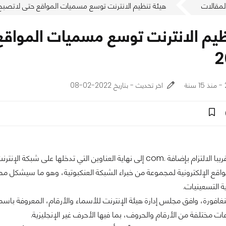
لمقالات
هيئة تنظيم الانترنت توسع مسميات المواقع حتى لاتصبح ".com"هى الوحيدة فى 2
اخر تحديث - بتاريخ 2022-02-08
لن يكون عليك قريبا الالتزام بإضافة .com إلى نهاية العناوين التي تدخ
 التسعينيات.
 مختلفة من الأرقام والحروف، بما فيها الأحرف غير الإنجليزية.