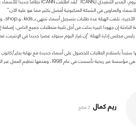
وقال رود بيكستروم، المدير التنفيذي ل
أسماء والعناوين في الشبكة العنكبوتية أفضل بكثير مما هو عليه الآن."
لهيئة عدة طلبات بتسجيل أسماء تنتهي بـ.kids، و.shop، و.nyc، حتى أن المواقع الإباحية طلبت استخدام .xxx.
الباحثة إن جهودا كبيرة بذلت من أجل تلبية متطلبات جميع الناس، إضافة إلى
ئيس مجلس إدارة الهيئة: "إن قرار اليوم سيولد عصرا جديدا في الإنترنت. فمن
ها ستبدأ باستلام الطلبات للحصول على أسماء جديدة مع نهاية يناير/كانون ال
ريم كمال
2 متابع