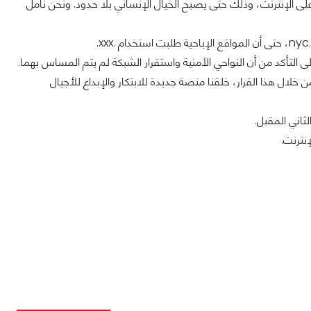
ـICANN: "لقد أطلقت ICANN نظاما جديدا للأسماء على الإنترنت، وذلك حتى يصبح الخيال الإنساني بلا حدود. ونحن نأمل
 التأكد من أن النواحي الأمنية واستقرار الشبكة لم يتم المساس بهما.
 خلال هذا القرار، خلقنا منصة جديدة للابتكار والإبداع للأجيال
ثاني المقبل.