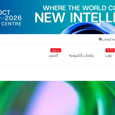
ة الرامات🔴
5/10
تسوق
توب
رياضات إلكترونية
المتجر