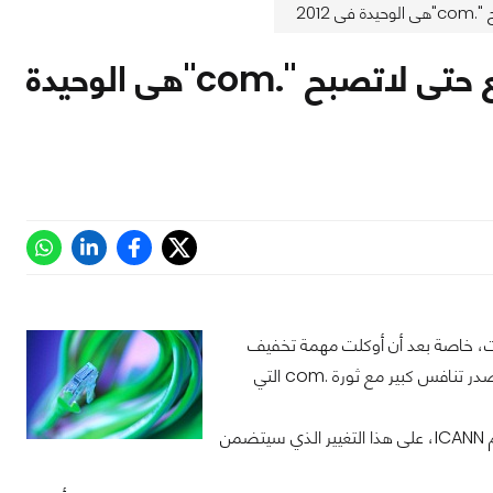
201
هيئة تنظيم الانترنت توسع مسميات المواقع حتى لاتصبح ".com"هى الوحيدة
لها على شبكة الإنترنت، خاصة بعد أن أوكلت مهمة تخفيف
الضغط على المواقع الإلكترونية لمجموعة من خبراء الشبكة العنكبوتية، وهو ما سيشكل مصدر تنافس كبير مع ثورة .com التي
ففي اجتماع بسنغافورة، وافق مجلس إدارة هيئة الإنترنت للأسماء والأرقام، المعروفة باسم ICANN، على هذا التغيير الذي سيتضمن