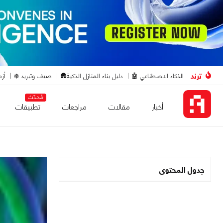
ترند
الذكاء الاصطناعي 🤖
دليل بناء المنازل الذكية🛖
صيف وتبريد ❄️
أزم
مُحدّث
أخبار
مقالات
مراجعات
تطبيقات
جدول المحتوى