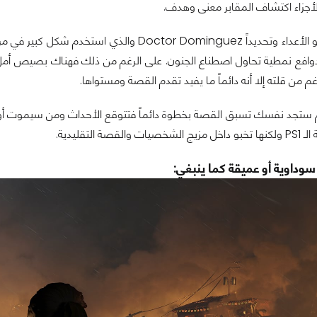
جزاء اكتشاف المقابر معنى وهدف.
الاحباط الأبرز هو الأعداء وتحديداً r Dominguez
م من قلته إلا أنه دائماً ما يفيد تقدم القصة ومستواها.
ستجد نفسك تسبق القصة بخطوة دائماً فتتوقع الأحداث ومن سيموت أو م
قصة التقليدية.
داوية أو عميقة كما ينبغي: