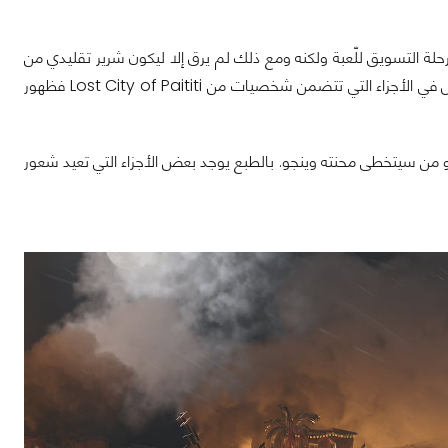
Docto والذي استخدم شكل كبير في مرحلة التسويق للّعبة ولكنه ومع ذلك لم يرق إلا ليكون شرير تقليدي من
أشرار الألعاب بدوافع نمطية تحاول اصطناع الجنون. على الرغم من ذلك فهناك بصيص أمل في الأجزاء التي تتضمن شخصيات من Lost City of Paititi فظهور
ن سيتخطى محنته وينجو. بالطبع يوجد بعض الأجزاء التي تعيد شعور