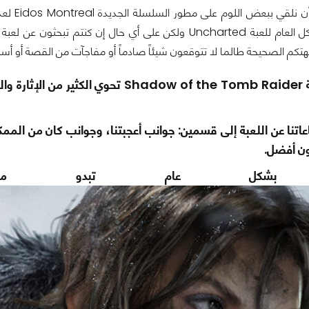
بالتأكي
مع ذلك فلعبة adow of the Tomb Raider
تنا عن اللعبة إلى قسمين: جوانب أعجبتنا، وجوانب كان من الممك
ون أفضل.
ة بشكل عام تبدو مألو