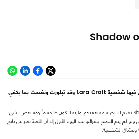
مع صدور Shadow of the Tomb Raider تصل بنا القصة إلى مرحلة نرى فيها شخصية Lara Croft وقد تبلورت ونضجت بما يكفي.
برغم التشكك الذي يحيط اللعبة من بعض اللاعبين ولكن Shadow of the Tomb Raider تقدم لنا تجربة ممتعة بحق ولربما تكون خاتمة مألوفة بعض الشيء
يجابية بشكل عام حتى ولو لم يتم النصح بشرائها منذ اليوم الأول إلا أن اللعبة تعبر عن ناتج
عبة وعشاق الشخصية.