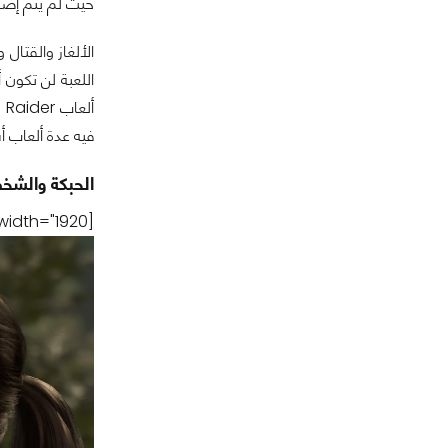
حيث لم يتم إضاف
الألغاز والقتال
فيه عدة ألعاب أشهرها  Creed
الحبكة والشخص
[caption id="attachment_220703" align="aligncenter" width="1920"]