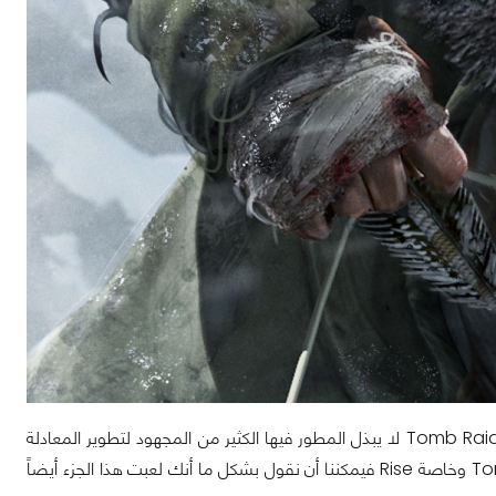
ماذا نعني بذلك؟ الأمر بسيط وواضح وربما هو الانتقاد الأبرز بالنسبة للعبة. فسلسلة Tomb Raider لا يبذل المطور فيها الكثير من المجهود لتطوير المعادلة
الرئيسية لأسلوب اللعب وعرض القصة. إن كنتم جربتم الجزئين السابقين من Tomb Raider وخاصة Rise فيمكننا أن نقول بشكل ما أنك لعبت هذا الجزء أيضاً