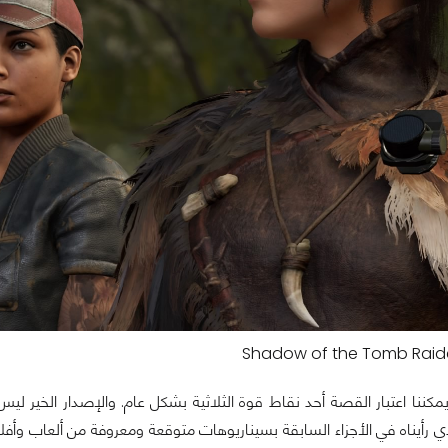
Shadow of the Tomb Raide
مكننا اعتبار القصة أحد نقاط قوة الثلاثية بشكل عام. والإصدار الخير ليس ا
ي رأيناه في الأجزاء السابقة بسيناريوهات متوقعة ومعروفة من ألعاب وأ