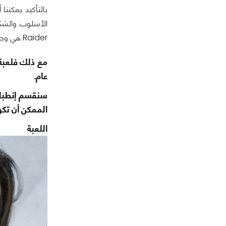
Raider هي وجهتكم الصحيحة طالما لا تتوقعون شيئاً صادماً أو مفاجآت من القصة أو أسلوب اللعب.
عام.
سنقسم إنطباعا
الممكن أن تك
اللعب