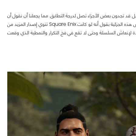
اً بل قد تجدون بعض الأجزاء تصل لدرجة التطابق. مما يجعلنا أن نقول أن
اللعبة لن تكون أحد تلك الألعاب التي تتذكرونها بعد عدة سنوات من الآن. ويمكننا أن نلخص هذه الجزئية بقول أنه لو كانت Square Enix تنوي إصدار المزيد من
تلفة وجديدة لإنعاش السلسلة وحتى لا تقع في فخ التكرار والنمطية الذي وقعت