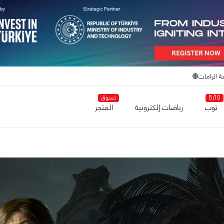
ة الرامات🔴
5/10
تسوق
توب
رياضات إلكترونية
المتجر