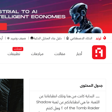
ترند
الذكاء الاصطناعي 🤖
دليل بناء المنازل الذكية🛖
صيف وتبريد ❄️
أزم
مُحدّث
أخبار
مقالات
مراجعات
تطبيقات
جدول المحتوى
البداية كانت من هنا وتلك انطباعاتنا عن
اللعبة. ما هي انطباعاتكم عن لعبة Shadow
of the Tomb Raider ؟ وهل كنتم