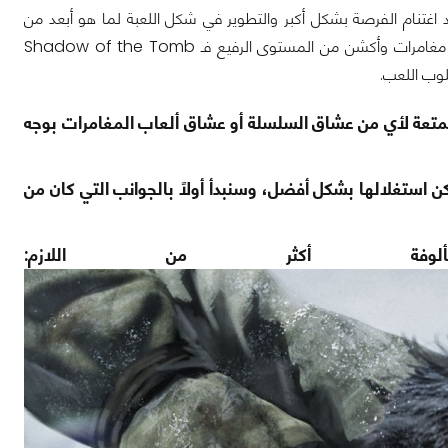
د يمكننا أن نلقي ببعض اللوم على مطور السلسلة الجديدة Eidos Montreal لعد اغتنام الفرصة بشكل أكبر والتطوير في شكل اللعبة لما هو أبعد من
الأسلوب والشكل العام للعبة Uncharted ولكن على أي حال إن كنتم تبحثون عن لعبة مغامرات وأكشن من المستوى الرفيع فـ Shadow of the Tomb
Sh تحوي الكثير من الإثارة والمتعة لأي من عشاق السلسلة أو عشاق ألعاب المغامرات بوجه
ن استغلالها بشكل أفضل، وسنبدأ أولاً بالجوانب التي كان من
فة أكثر من اللازم: