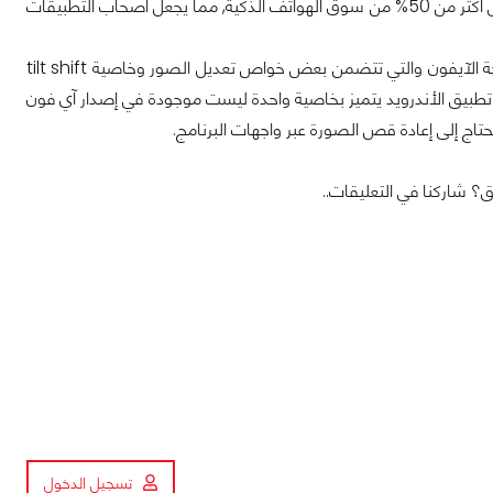
ولكن الجدير بالذكر أن أجهزة الأندرويد اصبحت تمثل قوة لايستهان بها حيث تُسيطر الآن على أكثر من 50% من سوق الهواتف الذكية, مما يجعل أصحاب التطبيقات
ولكن لازالت نسخة الأندرويد من تطبيق انستجرام تفتقد بعض الخواص الموجودة في نسخة الآيفون والتي تتضمن بعض خواص تعديل الصور وخاصية tilt shift
تطبيق الأندرويد يتميز بخاصية واحدة ليست موجودة في إصدار آي فون
؟ شاركنا في التعليقات..
تسجيل الدخول