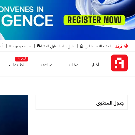
ترند
الذكاء الاصطناعي 🤖
دليل بناء المنازل الذكية🛖
صيف وتبريد ❄️
أزم
مُحدّث
أخبار
مقالات
مراجعات
تطبيقات
جدول المحتوى