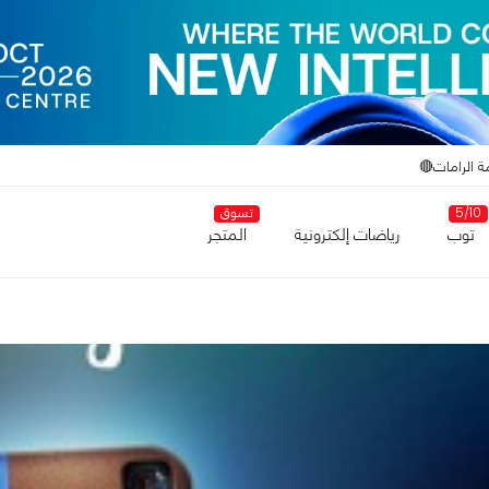
ة الرامات🔴
5/10
تسوق
توب
رياضات إلكترونية
المتجر