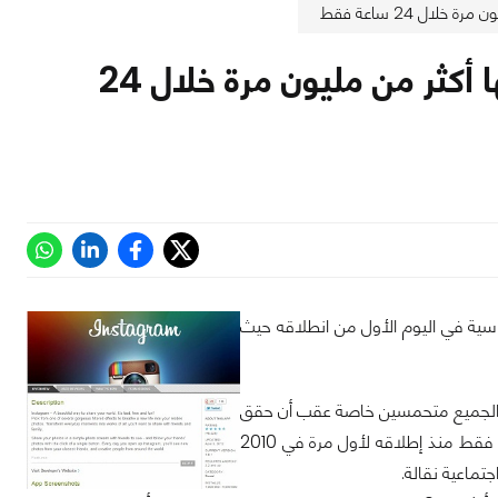
ال 24 ساعة فقط
تطبيقات انستجرام لأنظمة أندرويد تم تحميلها أكثر من مليون مرة خلال 24
اسية في اليوم الأول من انطلاقه حيث
عل الجميع متحمسين خاصة عقب أن حقق
هذا التطبيق شعبية لامثيل لها لدى مستخدمي آي فون, فقد كان يقتصر على أنظمة iOS فقط منذ إطلاقه لأول مرة في 2010