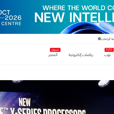
ة الرامات🔴
5/10
تسوق
توب
رياضات إلكترونية
المتجر