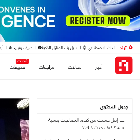
ترند
الذكاء الاصطناعي 🤖
دليل بناء المنازل الذكية🛖
صيف وتبريد ❄️
أزم
مُحدّث
أخبار
مقالات
مراجعات
تطبيقات
جدول المحتوى
إنتل حسنت من كفاءة المعالجات بنسبة
15%؟ كيف حدث ذلك؟