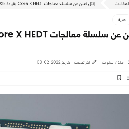
لمقالات
إنتل تعلن عن سلسلة معالجات Core X HEDT بقيادة i9-9980XE القادم مع 18 نواة
تقنية
ت
اخر تحديث - بتاريخ 2022-02-08