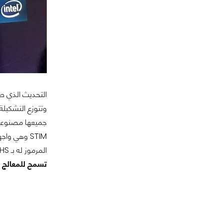
STIM وهي و
المرموز له بـ IHS.
تسمح للمعالج ب