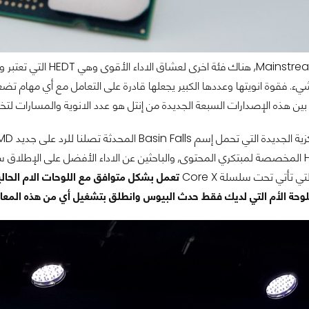
بعيداً عن فئة nstream
ء. فقوة انويتها وعددها الكبير يجعلها قادرة على التعامل مع أي مهام تضعها
ين هذه الإصدارات السبعة الجديدة من إنتل هو عدد الانوية والمسارات لتختا
بمعالجات HEDT المخصصة لمبتكري المحتوى, والباحثين عن الاداء الأفضل على الإطل
 تأتي تحت سلسلة Core X
لوحة الأم التي لديك فقط حدث البيوس وانطلق بتشغيل أي من هذه المعالج