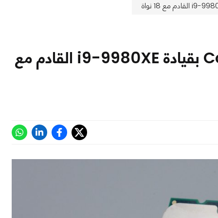
إنتل تعلن عن سلسلة معالجات Core X HEDT بقيادة i9-9980XE القادم مع