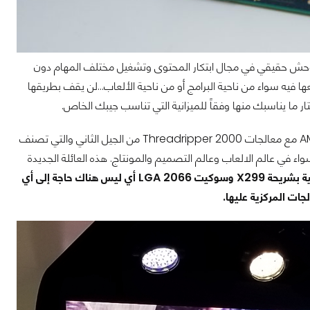
Mai, هناك فئة اخرى لعشاق الاداء الأقوى وهي HEDT التي تعتبر وحش حقيقي في مجال ابتكار المحتوى وتشغيل مختلف المهام دون
 فيه سواء من ناحية البرامج أو من ناحية الألعاب...لن يقف بطريقها
ر ما يناسبك منها وفقاً للميزانية التي تناسب جيبك الخاص.
المعالجات المركزية الجديدة التي تحمل إسم Basin Falls المحدثة تصلنا للرد على جديد AMD مع معالجات Threadripper 2000 من الجيل الثاني والتي تصنف
اق سواء في عالم الالعاب وعالم التصميم والمونتاج. هذه العائلة الجديدة
تعمل بشكل متوافق مع اللوحات الام الحالية بشريحة X299 وسوكيت LGA 2066 أي ليس هناك حاجة إلى أي
ات المركزية عليها.