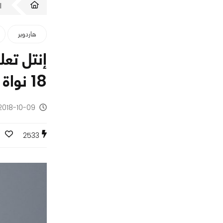
ا
هاردوير
18 نواة
2018-10-09 - منذ 7 سنوا
0
2533