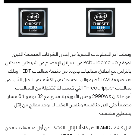
وصلت أخر المعلومات المقربة من إحدى الشركات المصنعة الكبرى
لموقع Pcbuildersclub عن نية إنتل الإفصاح عن شريحتين جديدتين
بالتزامن مع إطلاق معالجات جديدة من منصة معالجات HEDT وذلك
بعد ضربة AMD الأخيرة والتي تجسدت في الكشف عن الجيل الثاني من
معالجات Threadripper التي قدمت لنا تشكيلة من المعالجات
أقواها كان 2990WX وحش الأنوية بلا منازع مع 32 نواة و 64 مسار
محطماً حتى الان منافسيه وبنفس الوقت لا يوجد معالج من إنتل
يستطيع منافسته.
قبل كشف AMD الأخير فاجأتنا إنتل بالكشف عن أول عينه هندسية من