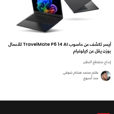
آيسر تكشف عن حاسوب TravelMate P6 14 AI للأعمال
بوزن يقل عن كيلوغرام
إبداع منقطع النظير
بقلم محمد هشام شوقي
منذ أسبوع