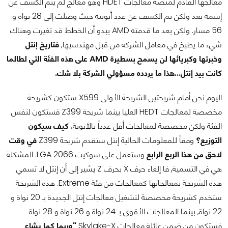
معالجها القادم لمنصة معالجات HDET وهو معالج لم يتم الكشف عن
إسمه بعد ولكن تم الكشف عن عدد أنويته حيث وصلت إلى 28 نواة و
56 مسار. ولكن بعد ما قدمته AMD يبدو أن الخطط قد تغيرت وهناك
شيء ما يطبخ في معامل الشركة من قبل مهندسيها,
فتاريخ إنتل
وخبرتها وكبريائها لن يسمح بسطيرة AMD على هذه الفئة التي لطالما
كانت بيد إنتل...هذا ما يردده مسؤولي الشركة بلا شك.
اليوم نحن أمام شريحتين الشريحة الأولى X599 ستكون كشريحة
مخصصة لمعالجات HEDT العليا بينما شريحة Z399 فستكون لنفس
الفئة ولكن مخصصة لمعالجات أقل عدداً بالأنوية
. كيف سيكون
التوزيع؟
وفقاً للمعلومات الحالية إنتل ستقدم شريحة Z399
في وقت
لاحق من هذا الربع الرابع
وستعمل على سوكيت LGA 2066. المشكلة
هي في التسمية, فا إلغاء حرف X بحرف Z يشير إلى أن إنتل لا تسمي
هذه الشريحة بمعالجاتها كمعالجات من فئة Extreme. هذه الشريحة
ستخدم كشريحة مخصصة لتشغيل معالجات إنتل الجديدة بـ 20 نواة و
22 نواة, بينما المعالجات الأقوى بـ 24 نواة و 26 نواة و 28 نواة
فستكون من ضمن عائلة معالجات Skylake-X
"وربما كما يشاع