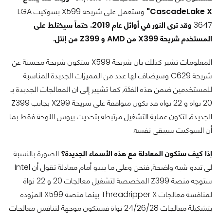
CascadeLake X"
وستعمل على شريحة X599 بسوكيت LGA
3647
وقد ترى النور في أوائل عام 2019.
حتماً سيختلط على
المستخدم شريحة X399 من AMD و Z399 من إنتل.
المعلومات تشير كذلك بان شريحة X599 ستكون شريحة محسنة عن
شريحة C629 وسيضاف لها عدد من المميزات الجديدة المناسبة
للمستخدمين ضمن هذه الفئة, كما تشيير إلى ان المعالجات الجديدة بـ
20 نواة و 22 نواة قد تكون متوافقة على شريحة X299 بجانب Z399
الجديدة, لتكون عملية التشغيل مرتبطه بتحديث بيوس اللوحة فقط بما
أن السوكيت سيبقى نفسه.
إذا كيف ستكون المعادلة مع هذه الأسماء الجديدة؟
الصورة بالنسبة
لي تبدو شبه واضحة, فنحن وعلى ما يبدو أمام معادلة تقول أن Intel
ستوجه منصة Z399 المخصصة لتشغيل معالجات 20 و 22 نواة
لمنافسة معالجات Threadripper X بينما منصة X599 المزوده
بتشكيلة معالجات 24/26/28 نواة فستكون موجهة لتنافس معالجات