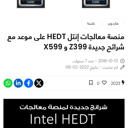
هاردوير
تقنية
منصة معالجات إنتل HEDT على موعد مع
شرائح جديدة Z399 و X599
2018-10-01 - منذ 7 سنوات
اخر تحديث - بتاريخ 2022-02-08
0
2023