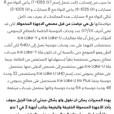
ما سرب من إصدارت كانت تحمل إسم i7-1065 G7 رباعي النواة مع 8
مسارات و i5-1035 G1 رباعي النواة مع 8 مسارات, و i3-1005 G1
ثنائي النواة مع 4 مسارات. هذه المعالجات لا يعرف بعد كامل
مواصفاتها
بل هي عرضت من قبل مصنعي الاجهزة المحمولة
, لكن قد
تعني أحرف G7/G1 عدد وحدات الحوسبة الخاصة بالمعالج الرسومي,
المؤكد من إنتل أن فئة معالجات Ice Lake-U و Ice Lake-Y
ستحصلان كليهما على عدد وحدات حوسبة تصل إلى 64EU لكن أغلب
الظن وهو المتوقع حتى بالنسبة لي ان تكون فئة Ice Lake-Y بترددات
معالج رسومي منخفضة نظراً لاستهلاكها المنخفض من الطاقة. بينما
فئة Ice Lake-U فهي ستنقسم إلى قسمين الاولى منها ستحصل
على معالج رسومي تحت إسم Ice Lake U UHD وستتضمن 32 وحدة
حوسبة بينما Ice Lake U Iris Plus فستحصل على معالج رسومي بـ
48 وحدة حوسبة و 64 وحدة حوسبة وكلها ستعمل بترددات مرتفعة.
بهذه المميزات يمكن ان نقول ولو بشكل مبدئي ان هذا الجيل سوف
يأخذ الأجهزة المحمولة الخفيفة والرفيعة بجانب أجهزة 2 في 1 نحو