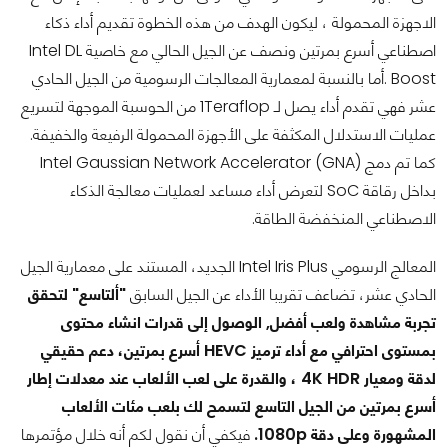
الاجهزة المحمولة ، ليكون الهدف من هذه الخطوة تقديم أداء ذكاء
اصطناعي أسرع بمرتين ونصف عن الجيل الحالي مع خاصية Intel DL
Boost .أما بالنسبة لمعمارية المعالجات الرسومية من الجيل الحادي
عشر فهي تقدم أداء يصل لـ 1Teraflop من الحوسبة الموجهة لتسريع
عمليات الاستدلال المكثفة على الأجهزة المحمولة الرفيعة والخفيفة.
كما تم دمج Intel Gaussian Network Accelerator (GNA)
بداخل رقاقة SoC لتعرض أداء مساعد لعمليات معالجة الذكاء
الاصطناعي المنخفضة الطاقة.
المعالج الرسومي Intel Iris Plus الجديد، المستند على معمارية الجيل
الحادي عشر، تضاعف تقريبا الأداء عن الجيل السابق
"ألتاسع"
لتحقق
تجربة مشاهدة ولعب أفضل, الوصول إلى قدرات انشاء محتوى
بمستوى احترافي مع أداء ترميز HEVC أسرع بمرتين، دعم حقيقي
لدقة ومعيار 4K HDR ، والقدرة على لعب الألعاب عند معدلات إطار
أسرع بمرتين من الجيل التاسع لتسمح لك بلعب مئات الألعاب
المشهورة وعلى دقة 1080p.
فيكفي أن نقول لكم أنه خلال مؤتمرها