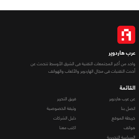
عرب هاردوير
واحد من أكبر المجتمعات التقنية فى الشرق الأوسط تتحدث عن
أحدث التقنيات فى مجال الهاردوير والألعاب والهواتف
القائمة
عن عرب هاردوير
فريق التحرير
اتصل بنا
وثيقة الخصوصية
خريطة الموقع
دليل الشركات
هواتف
اكتب معنا
السياسة التحريرية