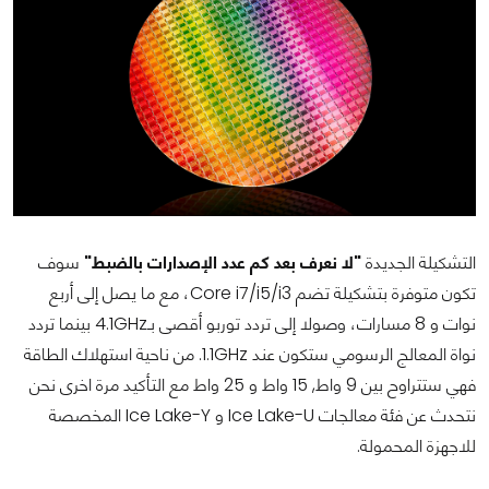
التشكيلة الجديدة
"لا نعرف بعد كم عدد الإصدارات بالضبط"
سوف
تكون متوفرة بتشكيلة تضم Core i7/i5/i3، مع ما يصل إلى أربع
نوات و 8 مسارات، وصولا إلى تردد توربو أقصى بـ4.1GHz بينما تردد
نواة المعالج الرسومي ستكون عند 1.1GHz. من ناحية استهلاك الطاقة
فهي ستتراوح بين 9 واط, 15 واط و 25 واط مع التأكيد مرة اخرى نحن
نتحدث عن فئة معالجات Ice Lake-U و Ice Lake-Y المخصصة
للاجهزة المحمولة.