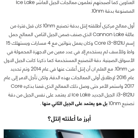
العناوين كما أصبحتهم تعلمون معالجات الجيل العاشر Ice Lake
المصنوعة بدقة 10nm.
أول معالج مركزي أطلقته إنتل بدقة تصنيع 10nm كان قبل فترة من
عائلة Cannon Lake الذي صنف ضمن الجيل الثامن. المعالج حمل
إسم Core i3-8121U وكان يعمل بنواتين مع 4 مسارات ويستهلك 15
واط وللأسف لم يستخدم إلا في عدد معين من الاجهزة المحمولة في
الأسواق الصينية. دقة التصنيع المستخدمة كما ذكرنا كانت الجيل الاول
من 10nm. مع العلم ان أن إنتل أعلنت عنها في عام 2014 وتم تحديد
عام 2016 لإطلاق أولى المعالجات بهذه الدقة, ولكن تأجل الامر إلى عام
2017 واستمر الأمر حتى وصل ذلك المعالج الذي قمنا بذكره Core
i3-8121U. الجيل الجديد Ice Lake لا يعتمد على نفس الجيل من دقة
تصنيع 10nm
بل هو يعتمد على الجيل الثاني منها
.
أبرز ما أعلنته إنتل؟