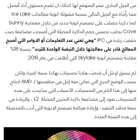
من الجيل الحادي عشر المتوقع لها كذلك ان تقدم مستوى أداء أفضل
مما رأيناه مع الجيل الحالي بنسبة مقبولة. انوية معالجات Ice Lake
كما ذكرنا حصلت على تصميم انوية جديد من خلال معمارية Sunny
Cove بجانب تحسين حجم الذاكرة المخبئة التي أصبحت مضاعفة حيث
حققت زيادة في IPC
“وهي تعني عدد التعليمات أو الاوامر التي أصبح
المعالج قادر على معالجتها خلال النبضة الواحدة للتردد”
بنسبة 18%
مقارنة بتصميم انوية Skylake التي أطلقت في عام 2016.
لم يسبق لإنتل أن قدمت هكذا تحسينات بهكذا نسبة كبيرة, ولكن
بسبب الوضع الحرج التي تعاني منه إنتل في منافستها لـ AMD احتاج
منها إلى هذا الكم من التحسينات. الأسباب التي ساعدت على هذه
التحسينات تعود إلى مضاعفة ذاكرة التخزين المخبئة L2 ، والزيادة في
سعة منافذ التنفيذ، وإعادة هيكلية تصميم الانوية التي أدت بالمحصلة
إلى هذه النتيجة الجيدة.