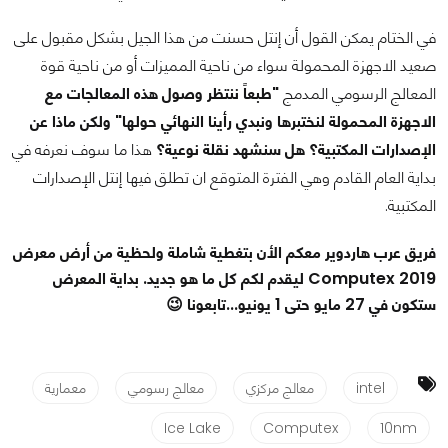
في الختام يمكن القول أن إنتل حسنت من هذا الجيل بشكل مقبول على
صعيد الاجهزة المحمولة سواء من ناحية المميزات أو من ناحية قوة
المعالج الرسومي المدمج
"طبعاً ننتظر وصول هذه المعالجات مع
الاجهزة المحمولة لنختبرها ونبدي رأينا النهائي حولها"
ولكن ماذا عن
الإصدارات المكتبية؟ هل سنشهد نقلة نوعية؟
هذا ما سوف نعرفه في
بداية العام القادم وهي الفترة المتوقع ان تطلق فيها إنتل الإصدارات
المكتبية.
فريق عرب هاردوير معكم الأن بتغطية شاملة ولحظية من أرض معرض
Computex 2019 ليقدم لكم كل ما هو جديد. بداية المعرض
ستكون في 27 مايو حتى 1 يونيو...تابعونا 😉
intel
معالج مركزي
معالج رسومي
معمارية
Ice Lake
Computex
10nm