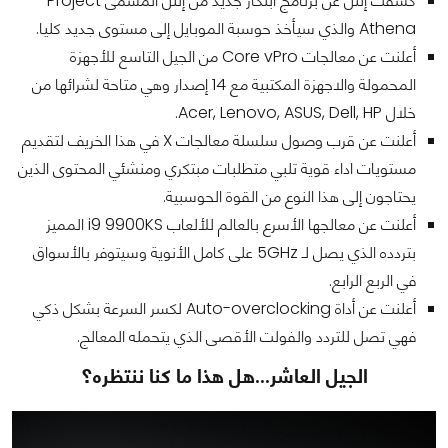
كشفت إنتل عن برنامج ابتكار جديد من إنتل المسمى Project
Athena والذي سيأخذ حوسبة الموبايل إلى مستوى جديد كليا.
أعلنت عن معالجات Core vPro من الجيل التاسع للأجهزة
المحمولة والاجهزة المكتبية مع 14 إصدار وهي متاحة لشرائها من
خلال Acer, Lenovo, ASUS, Dell, HP.
أعلنت عن قرب وصول سلسلة معالجات X في هذا الخريف لتقديم
مستويات اداء قوية تلبي متطلبات مبتكري ومنشئي المحتوى الذين
يحتاجون إلى هذا النوع من القوة الحوسبية.
أعلنت عن معالجها الأسرع بالعالم للألعاب i9 9900KS المميز
بتردده الذي يصل لـ 5GHz على كامل الأنوية وسيتوفر بالأسواق
في الربع الرابع.
أعلنت عن أداة Auto-overclocking لكسر السرعة بشكل ذكي
فهي تصل للتردد والفولت الأقصى الذي يتحمله المعالج.
الجيل العاشر...هل هذا ما كنا ننتظره؟