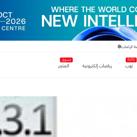
ة الرامات🔴
5/10
تسوق
توب
رياضات إلكترونية
المتجر