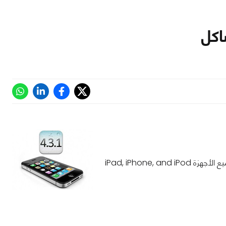
مثل : AV-out و الرسوم في iPod touch و مشاكل الشبكة و غيرها و التحديث أصدر لجميع الأجهزة iPad, iPhone, and iPod