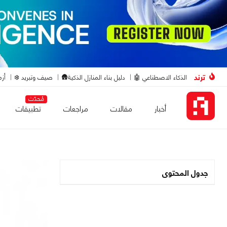
ترند
الذكاء الاصطناعي 🤖
دليل بناء المنازل الذكية🛖
صيف وتبريد ❄️
أزم
مُحدّث
أخبار
مقالات
مراجعات
تطبيقات
جدول المحتوى