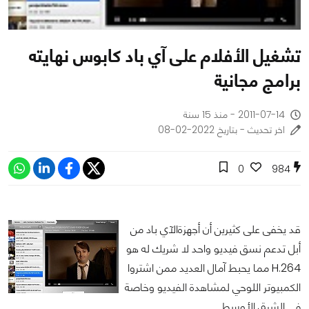
تشغيل الأفلام على آي باد كابوس نهايته
برامج مجانية
2011-07-14 - منذ 15 سنة
اخر تحديث - بتاريخ 2022-02-08
0
984
قد يخفى على كثيرين أن أجهزةالآي باد من
أبل تدعم نسق فيديو واحد لا شريك له هو
H.264 مما يحبط آمال العديد ممن اشتروا
الكمبيوتر اللوحي لمشاهدة الفيديو وخاصة
فى الشرق الأوسط.