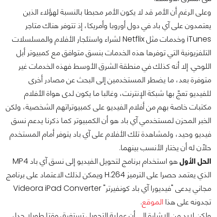
وعلى الرغم أن الأمر قد لا يكون الأمر محبطا بالنسبة لهؤلاء الذين
يعتمدون على آي باد في دول أوروبا وأمريكا، إذ تتوفر هناك متاجر
iTunes وخدمات مثل Netflix لشراء واستئجار الأفلام والمسلسلات
التلفزيونية التي توفرها هذه الخدمات بنسق متوافق مع كمبيوتر أبل
اللوحي. إلا أنه كذلك في منطقة الشرق الأوسط فهذه الخدمات غير
متوفرة بعد، ما يضطر المستخدمين إلى البحث عن مصادر أخرى
للفيديو تعجّ بها شبكة الإنترنت، وغالبا ما يكون لدى هواة الأفلام
مكتبات خاصة بهم من أفلام الفيديو على كمبيوتراتهم الشخصية، ولكن
الخبر المحزن لمستخدمي آي باد هو أن الكمبيوتر كما ذكرنا يدعم نسق
فيديو وحيد، ولمشاهدة تلك الأفلام على آي باد يتوفر أمام المستخدم
حلّان له أن يختار الأنسب بينهما.
الحل الأول
هو استخدام برنامج لتحويل الفيديو إلى نسق آي باد MP4
الذي يعتمد حصرا على الترميز H.264 ويمكن لذلك الاعتماد على برنامج
مجاني يدعى "فيديورا آي باد كونفيرتر" Videora iPad Converter
تجدونه على هذا
الموقع
.
ولكن لابد من الإشارة إلى أن عملية التحويل تستغرق وقتا طويلا جدا،