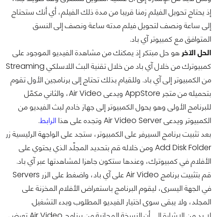
إذ يحتاج تحويل الفيلم زمنا قريبا من مدة ذلك الفيلم، أي أنك ستحتاج
إلى ساعة ونصف لتحويل فيلم مدته ساعة ونصف إلى النسق
المتوافق مع كمبيوتر آي باد.
الحل الآخر
هو حل مبتكر إذ يمكنك من مشاهدة الفيديو الموجود على
كمبيوترك من خلال آي باد من خلال تقنية البث اللاسلكي Streaming
من الكمبيوتر إلى آي باد. وللقيام بذلك تحتاج إلى برنامجين الأول تقوم
بتحميله من متجر AppStore ويدعى Air Video، والثاني مكمّل
للبرنامج الأولى وهو يحول الكمبيوتر إلى جهاز خادم لبث الفيديو من
الكمبيوتر ويدعى Air Video Server وتجده على هذا
الرابط
.
بعد تثبيت برنامج السيرفر على الكمبيوتر، ستجد على الواجهة الرئيسية زر
Add Disk Folder ومن خلاله قم بتحديد المجلّد الذي يحتوي على
الأفلام في كمبيوترك، وعندها ستكون جاهزا لمشاهدتها عبر آي باد.
قم بتثبيت برنامج Air Video على آي باد، واضغط على الزر Servers
في الجهة اليسرى، ليقوم البرنامج باستعراض الأفلام المخزنة على
المجلد، ولا يبقى سوى اختيار الفيديو المطلوب وبدء التشغيل.
لا بد من الإشارة إلى أن النسخة المجانية من برنامج Air Video تعرض