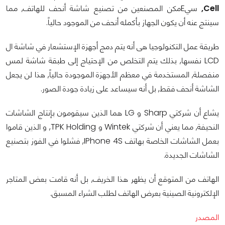
Cell,
سيEمكن المصنعين من تصنيع شاشة أنحف للهاتف, مما
سينتج عنه أن يكون الجهاز بأكمله أنحف من الموجود حالياً.
طريقة عمل التكنولوجيا هى أنه يتم دمج أجهزة الإستشعار في شاشة ال
LCD نفسها, بذلك يتم التخلص من الإحتياج إلى طبقة شاشة لمس
منفصلة, المستخدمة في معظم الأجهزة الموجودة حالياً, هذا لن يجعل
الشاشة أنحف فقط, بل أنه سيساعد على زيادة جودة الصور.
يشاع أن شركتي Sharp و LG هما الذين سيقومون بإنتاج الشاشات
النحيفة, مما يعني أن شركتي Wintek و TPK Holding, و الذين قاموا
بعمل الشاشات الخاصة بهاتف IPhone 4S, فشلوا في الفوز بتصنيع
الشاشات الجديدة.
الهاتف من المتوقع أن يظهر هذا الخريف, بل أنه قامت بعض المتاجر
الإلكترونية الصينية بعرض الهاتف لطلب الشراء المسبق.
المصدر