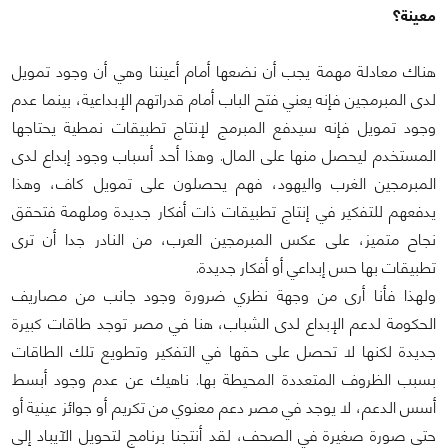
معينة؟
هناك معادلة مهمة يجب أن نضعها أمام أعيننا وهي أن وجود تمويل
لدى المبرمجين فإنه يعني فتح الباب أمام قدراتهم الإبداعية، بينما عدم
وجود تمويل فإنه سيدفع المبرمج لإنتاج تطبيقات نمطية يحتاجها
المستخدم ليحصل منها على المال. وهذا أحد أسباب وجود إبداع لدى
المبرمجين الغرب واليهود، فهم يحصلون على تمويل كاف، وهذا
يدفعهم للتفكير في إنتاج تطبيقات ذات أفكار جديدة وملهمة فتحقق
نجاح متميز، على عكس المبرمجين العرب، من النادر جدا أن ترى
تطبيقات بها حس إبداعي أو أفكار جديدة.
ولهذا فأنا أرى من وجهة نظري ضرورة وجود جانب من مصاريف
الحكومة لدعم الإبداع لدى الشباب، هنا في مصر توجد طاقات كبيرة
جديدة لكنها لا تحصل على حقها في التفكير وتطويع تلك الطاقات
بسبب الظروف المتعددة المحيطة بها. ناهيك عن عدم وجود أبسط
أسس الدعم، لا يوجد في مصر دعم معنوي من تكريم أو جوائز عينية أو
حتى صورة صغيرة في الصحف، لقد أنتجنا برنامج لتحويل الآيباد إلى