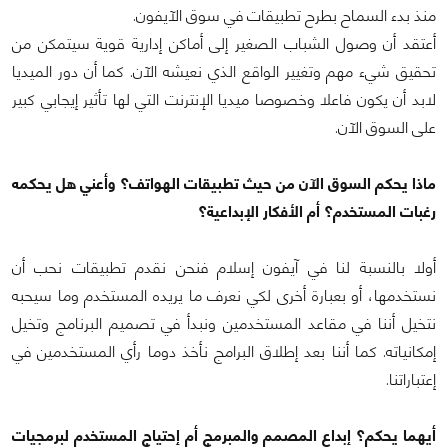
منذ بدء السماح بطرح تطبيقات في سوق الآيفون.
أعتقد أن وصول الشباب الصغير إلى أماكن إدارية قوية سيتمكن من
تحقيق شيء مهم وتغيير الواقع الذي نعيشه الآن. كما أن دور الميديا
لابد أن يكون فاعلا وخصوصا ميديا الإنترنت التي لها تأثير إيجابي كبير
على السوق الآن.
ماذا يحكم السوق الآن من حيث تطبيقات الهواتف؟ وأعني هل يحكمه
رغبات المستخدم؟ أم الأفكار الإبداعية؟
أولا بالنسبة لنا في آيفون إسلام فنحن نقدم تطبيقات نحب أن
نستخدمها، أو بعبارة أخرى لكي نعرف ما يريده المستخدم وما سيحبه
نتخيل أننا في مقاعد المستخدمين ونبدأ في تصميم البرنامج وتخيل
إمكانياته. كما أننا بعد إطلاق البرامج نأخذ دوما رأي المستخدمين في
إعتباراتنا.
أيهما يحكم؟ إبداع المصمم والمبرمج أم إحتياج المستخدم لبرمجيات