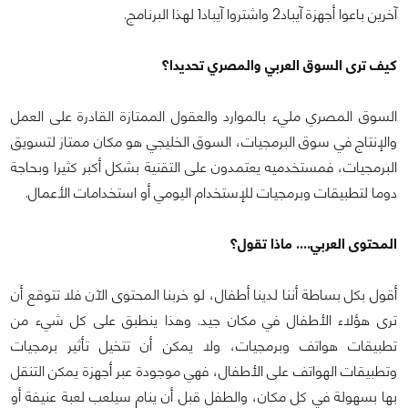
آخرين باعوا أجهزة آيباد2 واشتروا آيباد1 لهذا البرنامج.
كيف ترى السوق العربي والمصري تحديدا؟
السوق المصري مليء بالموارد والعقول الممتازة القادرة على العمل
والإنتاج في سوق البرمجيات، السوق الخليجي هو مكان ممتاز لتسويق
البرمجيات، فمستخدميه يعتمدون على التقنية بشكل أكبر كثيرا وبحاجة
دوما لتطبيقات وبرمجيات للإستخدام اليومي أو استخدامات الأعمال.
المحتوى العربي.... ماذا تقول؟
أقول بكل بساطة أننا لدينا أطفال، لو خربنا المحتوى الآن فلا تتوقع أن
ترى هؤلاء الأطفال في مكان جيد. وهذا ينطبق على كل شيء من
تطبيقات هواتف وبرمجيات، ولا يمكن أن تتخيل تأثير برمجيات
وتطبيقات الهواتف على الأطفال، فهي موجودة عبر أجهزة يمكن التنقل
بها بسهولة في كل مكان، والطفل قبل أن ينام سيلعب لعبة عنيفة أو