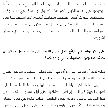
هاتف، اتصلنا بالصحف المصرية فقالوا لنا هذا البرنامج قديم، رغم أننا
الوحيدون في العالم الذين أنتجوا هذا التطبيق، وللأسف في ذات الوقت
استضافتنا قنوات أجنبية وصحف ومجلات أجنبية، كما استضافتنا قناة
المجد السعودية. لا يمكن أن تتخيل ما يمكن أن تحدثه مثل هذه
المواقف مع الشباب العربي عندما يبتكر شيء جديد ولا يجد أي دعم أو
تشجيع.
على ذكر برنامجكم الرائع الذي حول الآيباد إلى هاتف، هل يمكن أن
تحدثنا عنه وعن الصعوبات التي واجهتكم؟
بداية لابد أن يعرف القاريء أن جهاز آيباد يمكنه استخدام شريحة اتصال
بيانات للاتصال بانترنت، ولقد وجدنا أن الآيباد به نفس امكانيات
الآيفون تماما، لكن مزايا الهاتف تم تعطيلها. وحقيقة لأننا عملنا على
تعريب الجهاز في السابق تعريبا احترافيا، حتى أبل نفسها استفادت من
هذا التعريب لاحقا، وهذه الخبرة الطويلة أعطتنا فكرة عن خبايا النظام
وعرفنا مداخله وكثير من أسراره، وهذا ساعدنا على العمل على التطبيق