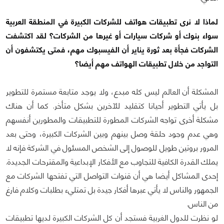
لماذا لا نرى تطبيقات هواتف للشركات الكبيرة في المنطقة العربية
سواء بنوك أو شركات سيارات أو غيرها من الشركات؟ لقد اكتشفت
الشركات فجأة بعد ثورة يناير أن الفيسبوك مهم، فمتى يكتشفون أن
التواجد من خلال تطبيقات الهواتف مهم أيضا؟
المشكلة أن العالم ليس كله مبدع، ولا يوجد متابعة مستمرة للتطوير
بل يأتي التطوير أحيانا كتقليد للآخرين بشكل متأخر. كما أن هناك
مشكلة أخرى تواجه الشركات المطورة للتطبيقات والمطورين أنفسهم
وهي عدم وجود حلقة وصل بينهم وبين الشركات الكبيرة، وحتى بعد
المرور بروتين طويل للوصول إلى الشخص المسئول في الشركة فإنه لا
يملك القدرة الكافية للتجاوب مع الأفكار الإبداعية والمقترحات الجديدة.
إحدى المشاكل أيضا هي أن قنوات التواصل التي تفتحها الشركات مع
الجمهور والناس لا يأتي عبرها أفكار جيدة بل تمتليء بطلبات وكلام فارغ
من الناس.
لو نظرت للدول الغربية فستجد أن كل الشركات الكبيرة لديها تطبيقات