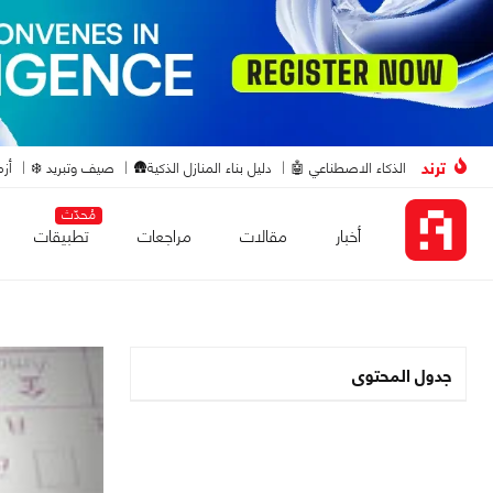
ترند
الذكاء الاصطناعي 🤖
دليل بناء المنازل الذكية🛖
صيف وتبريد ❄️
أزم
مُحدّث
أخبار
مقالات
مراجعات
تطبيقات
جدول المحتوى