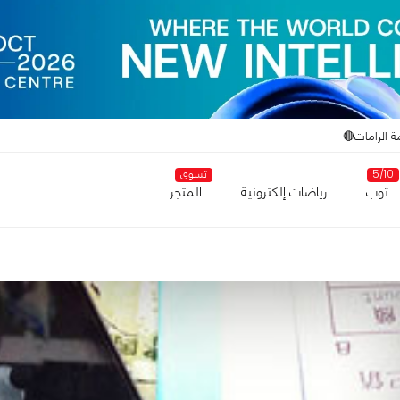
ة الرامات🔴
5/10
تسوق
توب
رياضات إلكترونية
المتجر