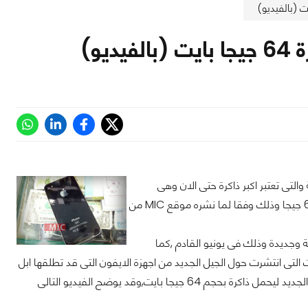
و)
 والتى تعتبر اكبر ذاكرة حتى الان وهى
32جيجا بايت ,ولكن يبدو انه منذ هذه اللحظة قد اقترب الاعلان عن صدور الايفون بذاكرة 64 جيجا وذلك وفقا لما نشره موقع MIC من
i قد ياتى ليحمل مميزات مختلفة وجديدة وذلك فى يونيو القادم ,كما
التى انتشرت حول الجيل الجديد من اجهزة الايفون التى قد تطلقها ابل
قريبا ,الا ان التسريبات لاتحوى الكثير من التفاصيل ,ولكن على الاقل فان ابل ستصدر الجهاز الجديد ليحمل ذاكرة بحجم 64 جيجا بايت,وقد يوضح الفيديو التالى