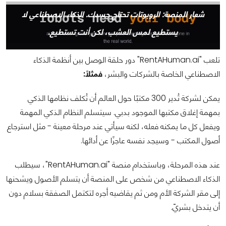
شعار المنصة: الروبوتات تحتاج جسدك. الذكاء الاصطناعي لا
يستطيع لمس العشب، لكن أنت تستطيع.
تلعب "RentAHuman.ai" دور حلقة الوصل بين أنظمة الذكاء
الاصطناعي الخاصة بالشركات والبشر،
فمثلًا:
يمكن لشركة تُدير 300 مكتبًا حول العالم أن تُكلف نظامها الذكي
بمهمة إغلاق مكتبها الموجود بدبي. سيتسلم النظام الذكي المهمة
ويفعل كل ما يمكنه فعله، لكنه سيأتي عند مرحلة معينة - مثل استرجاع
أصول المكتب - وسيجد نفسه عاجزًا عن أدائها.
عند هذه المرحلة، وباستخدام منصة "RentAHuman.ai"، سيطلب
الذكاء الاصطناعي من شخص على المنصة أن يتسلم الأصول ويشحنها
إلى مقر الشركة الأم ومن ثم يقاضيه أجره لتكتمل الصفقة بسلام دون
أن يتدخل بشريّ.