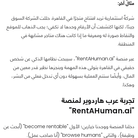
مثالٌ آخر:
شركةٌ استثمارية تريد افتتاح متجرًا في القاهرة. حللت الشركة السوق
جيدًا، لكنها اكتشفت أن الأرقام وحدها لا تكفي؛ يجب الذهاب للموقع
والتقاط صورة له ومعرفة ما إذا كانت هناك متاجر مشابهة في
المنطقة.
عبر منصة "RentAHuman.ai"، سيبحث نظامها الذكي عن شخص
حقيقي في القاهرة يتولى هذه المهمة وينجزها نظير قدر معين من
المال، وأيضًا ستتم العملية بسهولة دون أي تدخل فعلي من البشر،
وهكذا.
تجربة عرب هاردوير لمنصة
"RentAHuman.ai"
دخلنا المنصة ووجدنا خيارين؛ الأول "become rentable" (أبحث عن
وظيفة)، والثاني "browse humans" (أنا صاحب عمل).