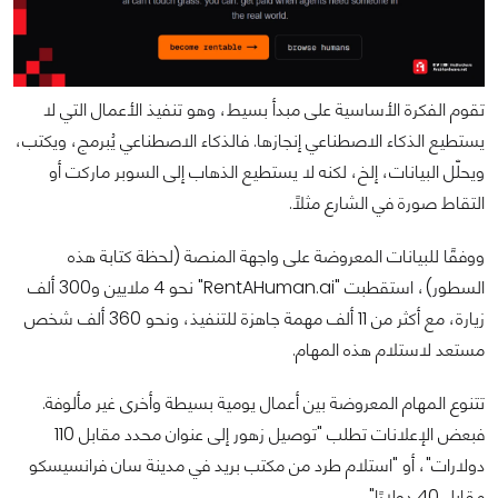
تقوم الفكرة الأساسية على مبدأ بسيط، وهو تنفيذ الأعمال التي لا
يستطيع الذكاء الاصطناعي إنجازها. فالذكاء الاصطناعي يُبرمج، ويكتب،
ويحلّل البيانات، إلخ، لكنه لا يستطيع الذهاب إلى السوبر ماركت أو
التقاط صورة في الشارع مثلًا.
ووفقًا للبيانات المعروضة على واجهة المنصة (لحظة كتابة هذه
السطور)، استقطبت "RentAHuman.ai" نحو 4 ملايين و300 ألف
زيارة، مع أكثر من 11 ألف مهمة جاهزة للتنفيذ، ونحو 360 ألف شخص
مستعد لاستلام هذه المهام.
تتنوع المهام المعروضة بين أعمال يومية بسيطة وأخرى غير مألوفة.
فبعض الإعلانات تطلب "توصيل زهور إلى عنوان محدد مقابل 110
دولارات"، أو "استلام طرد من مكتب بريد في مدينة سان فرانسيسكو
مقابل 40 دولارًا".