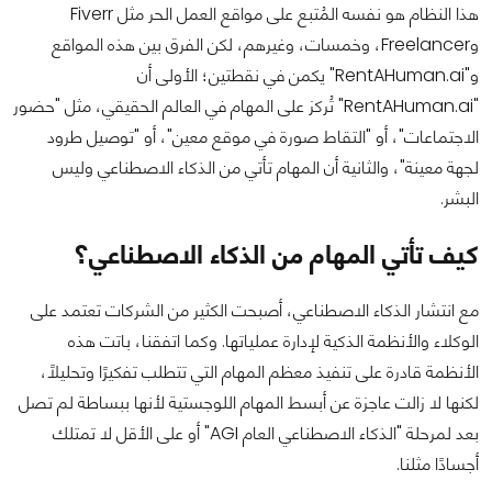
هذا النظام هو نفسه المُتبع على مواقع العمل الحر مثل Fiverr
وFreelancer، وخمسات، وغيرهم، لكن الفرق بين هذه المواقع
و"RentAHuman.ai" يكمن في نقطتين؛ الأولى أن
"RentAHuman.ai" تُركز على المهام في العالم الحقيقي، مثل "حضور
الاجتماعات"، أو "التقاط صورة في موقع معين"، أو "توصيل طرود
لجهة معينة"، والثانية أن المهام تأتي من الذكاء الاصطناعي وليس
البشر.
كيف تأتي المهام من الذكاء الاصطناعي؟
مع انتشار الذكاء الاصطناعي، أصبحت الكثير من الشركات تعتمد على
الوكلاء والأنظمة الذكية لإدارة عملياتها. وكما اتفقنا، باتت هذه
الأنظمة قادرة على تنفيذ معظم المهام التي تتطلب تفكيرًا وتحليلًا،
لكنها لا زالت عاجزة عن أبسط المهام اللوجستية لأنها ببساطة لم تصل
بعد لمرحلة "الذكاء الاصطناعي العام AGI" أو على الأقل لا تمتلك
أجسادًا مثلنا.