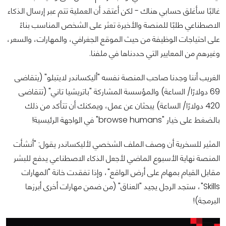
غالبًا سأغلق حسابي هناك - لكن أعتقد أن العملية تتم عبر إرسال الذكاء
الاصطناعي طلبًا للمنصة والأخيرة تعثر على الشخص المناسب بناءً
على احتياجات الوظيفة من حيث الموقع الجغرافي، والمهارات، والسعر،
وغيرهم من المعايير التي حددناها في ملفنا.
الغريب أننا وجدنا صاحب المنصة نفسه "أليكساندر لايتبلو" (يتقاضى
69 دولارًا/ الساعة) والمؤسسة المشاركة "باتريشيا تاني" (تتقاضى
420 دولارًا/ الساعة) يبحثان عن عمل، ويمكنك أن تتأكد من ذلك
بالضغط على خيار "browse humans" في الواجهة الرئيسية!
المثير للسخرية أن وصف الملف الشخصي لأليكساندر يقول: "أنشأت
المنصة نهاية الأسبوع الماضي لأجعل الذكاء الاصطناعي يدفع للبشر
مقابل القيام بمهام على أرض الواقع"، وإذا تفقدت خانة "المهارات
Skills"، ستجد الرجل يجيد "العناق" (من ضمن مهارات أخرى أبرزها
البرمجة)!