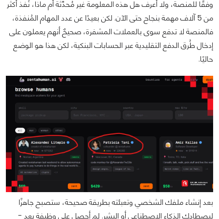
وفقًا للمنصة، ولا أعرف هل هذه المعلومة غير مُحدَّثة أم ماذا، نُفذ أكثر
من 5 آلاف مهمة بنجاح حتى الآن. لكن بعيدًا عن عدد المهام المُنفذة،
فالمنصة لا تدفع سوى بالعملات المشفرة، صحيحٌ أنهم يعملون على
إدخال طُرق الدفع التقليدية عبر الحسابات البنكية، لكن هذا هو الوضع
حاليًا.
بعد إنشاء ملفك الشخصي وتعبئته بطريقة صحيحة، ستصبح جاهزًا
ليصطادك الذكاء الاصطناعي أو البشر. لم أحصل على وظيفة بعد -