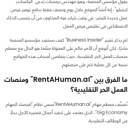
يقول مؤسس المنصة، وهو مهندس برمجيات يُدعى "أليكساندر
لايتبلو"، إنه أنشأ الموقع خلال يوم ونصف فقط بدافع توفير فرص
عمل جديدة للبشر، في وقت تتزايد فيه المخاوف من أن يتسبب الذكاء
الاصطناعي في تقليص فرص العمل.
لم يذكر تقرير "Business Insider" كيف يستفيد مؤسسو المنصة
ماديًا، لكن أتوقع أن الأمر قائم على العمولة مثلما هو الحال مع معظم
منصات العمل الحر التقليدية، حيث يتقاضى أصحاب هذه المواقع
نسبة عن كل عملية تتم على منصتهم.
ما الفرق بين "RentAHuman.aI" ومنصات
العمل الحر التقليدية؟
تُصنَّف معظم مهام "RentAHuman.ai"ضمن نظام "اقتصاد المهام
Gig Economy"، الذي يعتمد على تنفيذ أعمال قصيرة الأجل بدلًا
من الوظائف التقليدية.