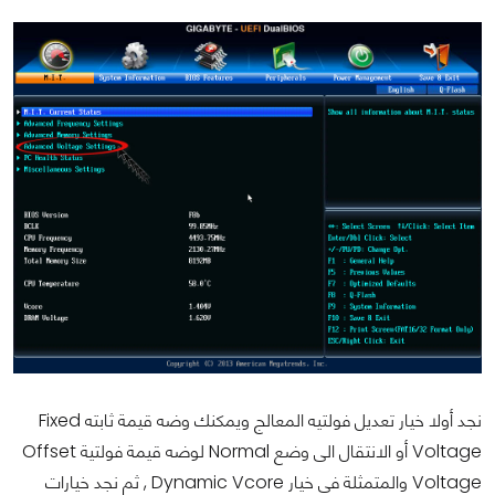
نجد أولا خيار تعديل فولتيه المعالج ويمكنك وضه قيمة ثابته Fixed
Voltage أو الانتقال الى وضع Normal لوضه قيمة فولتية Offset
Voltage والمتمثلة فى خيار Dynamic Vcore , ثم نجد خيارات