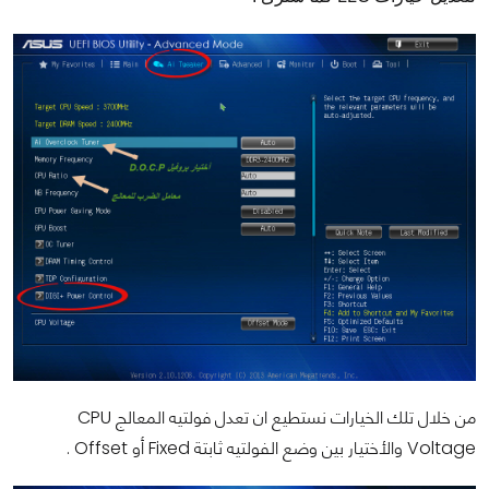
من خلال تلك الخيارات نستطيع ان تعدل فولتيه المعالج CPU
Voltage والأختيار بين وضع الفولتيه ثابتة Fixed أو Offset .