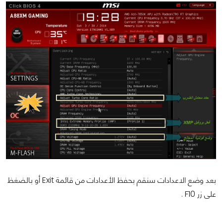
بعد وضع الاعدادات سنقم بحفظ الأعدادات من قائمة Exit أو بالضغظ
على زر F10 .