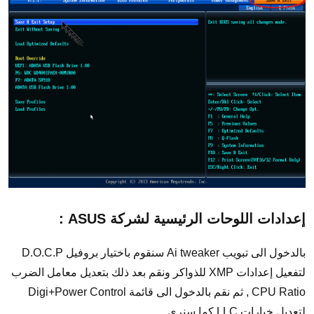
إعدادات اللوحات الرئيسية لشركة ASUS :
بالدخول الى تبويب Ai tweaker سنقوم باختيار بروفيل D.O.C.P
لتفعيل إعدادات XMP للذواكر ونقم بعد ذلك بتعديل معامل الضرب
CPU Ratio , ثم نقم بالدخول الى قائمة Digi+Power Control
لتعديل خيارات LLC كما سنرى .