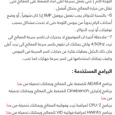
اللوحة الأم ) حتى تعمل بسرعة أعلى أثناء الضغط على المعالج حتى
تقلل من حرارة المعالج بشكل أفضل .
6- بالنسبة للذواكر يجب تفعيل بروفيل XMP إذا كان متوفراً , أو وضع
أعدادات الرام يدوياً من بيوس اللوحة حتى لا تحدث مشاكل بسبب
توقيتات أو تردد الذواكر .
7- ملاحظة أخيرة ان الموضوع لا يحجرك ان تكسر سرعة المعالج الى
تردد 4.5Ghz ولكن يمكنك ان تقوم بكسر سرعة المعالج الى تردد أعلى
فان ذلك الدليل يعطيك فكرة عن خيارات كسر السرعة فى البيوس
وكيف يمكنك استخدامها فى كسر سرعة جهازك كما تحب .
البرامج المستخدمة :
برنامج AIDA64 للضغط على المعالج ويمكنك تحميله من
هنا
برنامج إختيارى Cinebench للضغط على المعالج ويمكنك تحميله
من
هنا
برنامج CPU-Z لمراقبة تردد وفولتيه المعالج ويمكنك تحميله من
هنا
برنامج HWinfo لمراقبة فولتيه VID للمعالج ويمكنك تحميله من
هنا