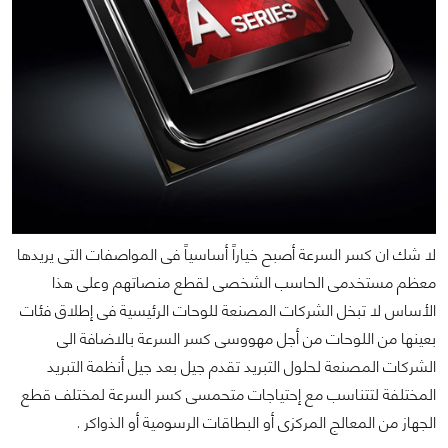
لا شك ان كسر السرعة أصبح خياراً أساسياً فى المواصفات التى يريدها
معظم مستخدمى الحاسب الشخصى لقطع منصاتهم وعلى هذا
الأساس لا تبخل الشركات المصنعة للوحات الرئيسية فى إطلاق فئات
بعينها
من اللوحات من أجل مهووسى كسر السرعة بالاضافة الى
الشركات المصنعة لحلول التبريد تقدم جيل بعد جيل أنظمة التبريد
المختلفة لتتناسب مع إحتياجات متحمسى كسر السرعة لمختلف قطع
الجهاز من المعالج المركزى أو البطاقات الرسومية أو الذواكر .