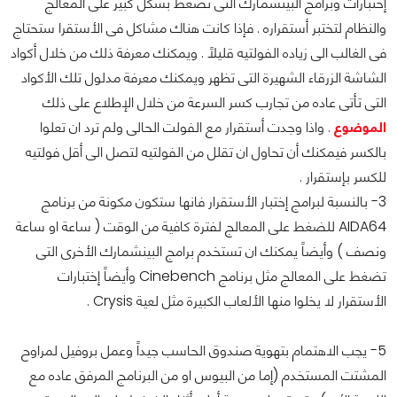
إختبارات وبرامج البينشمارك التى تضغط بشكل كبير على المعالج
والنظام لتختبر أستقراره . فإذا كانت هناك مشاكل فى الأستقرا ستحتاج
فى الغالب الى زياده الفولتيه قليلاً . ويمكنك معرفة ذلك من خلال أكواد
الشاشة الزرقاء الشهيرة التى تظهر ويمكنك معرفة مدلول تلك الأكواد
التى تأتى عاده من تجارب كسر السرعة من خلال الإطلاع على ذلك
الموضوع
. واذا وجدت أستقرار مع الفولت الحالى ولم ترد ان تعلوا
بالكسر فيمكنك أن تحاول ان تقلل من الفولتيه لتصل الى أقل فولتيه
للكسر بإستقرار .
3- بالنسبة لبرامج إختبار الأستقرار فانها ستكون مكونة من برنامج
AIDA64 للضغط على المعالج لفترة كافية من الوقت ( ساعة او ساعة
ونصف ) وأيضاً يمكنك ان تستخدم برامج البينشمارك الأخرى التى
تضغط على المعالج مثل برنامج Cinebench وأيضاً إختبارات
الأستقرار لا يخلوا منها الألعاب الكبيرة مثل لعية Crysis .
5- يجب الاهتمام بتهوية صندوق الحاسب جيداً وعمل بروفيل لمراوح
المشتت المستخدم (إما من البيوس او من البرنامج المرفق عاده مع