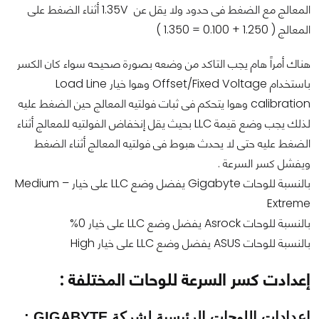
المعالج مع الضغط فى حدود ولا يقل عن 1.35V أثناء الضغط على
المعالج ( 1.250 + 0.100 = 1.350 )
هناك أمراً هام يجب التاكد من وضعه بصورة صحيحه سواء كان الكسر
باستخدام Offset/Fixed Voltage وهوا خيار Load Line
calibration وهوا يتحكم فى ثبات فولتيه المعالج حين الضغط عليه
لذلك يجب وضع قيمة LLC بحيث يقل إنخفاض الفولتيه للمعالج أثناء
الضغط عليه حتى لا يحدث هبوط فى فولتيه المعالج أثناء الضغط
ويفشل كسر السرعة .
بالنسبة للوحات Gigabyte يفضل وضع LLC على خيار Medium –
Extreme
بالنسبة للوحات Asrock يفضل وضع LLC على خيار 0%
بالنسبة للوحات ASUS يفضل وضع LLC على خيار High
إعدادت كسر السرعة للوحات المختلفة :
إعدادات اللوحات الرئيسية لشركة GIGABYTE :