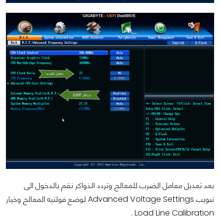
بعد تعديل معامل الضرب للمعالج وتردد الذواكر نقم بالدخول الى
تبويب Advanced Voltage Settings لوضع فولتيه المعالج وخيار
Load Line Calibration .