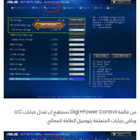
من قائمة Digi+Power Control نستطيع ان نعدل خيارات LLC
وباقى خيارات المتعلقة بتوصيل الطاقة للمعالج .