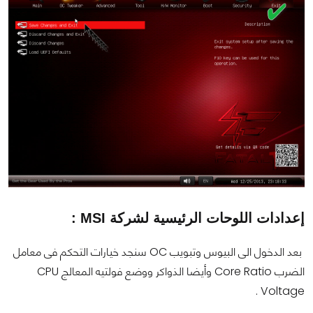
إعدادات اللوحات الرئيسية لشركة MSI :
بعد الدخول الى البيوس وتبويب OC سنجد خيارات التحكم فى معامل
الضرب Core Ratio وأيضا الذواكر ووضع فولتيه المعالج CPU
Voltage .