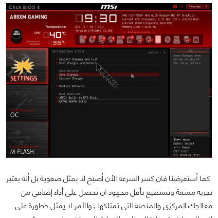
كما أستعرضنا فان كسر السرعة الأن أصبح لا يمثل صعوية بل أنه يعتبر
تجربه ممتعة وتستطيع بأقل مجهود ان تحصل على أداء إضافى من
معالجك المركزى والمنصة التى تمتلكها , والأمر لا يمثل خطورة على