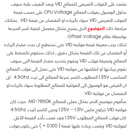
يعتمد على الفولت التعريفى للمعالج VID وبعد التعرف عليه سوف
نحاول الوصول بفولت المعالج CPU Voltage على حسب قيمة
الفولت التعريفى VID سواء بالزياده او النقصان عن قيمة VID . يمكنك
مراجعة ذلك
الموضوع
الذى يشرح بشكل مفصل كيفية كسر السرعة
بواسطة نظام Offset Voltage .
لذلك يجب معرفة قيمة فولتيه VID حتى نستطيع ان نحدد مقدار الزياده
أو النقصان عن تلك القيمة بشكل دقيق , لذلك سنقوم بالضغط على
المعالج ومعرفة فولت VID ونقوم بتحديد مقدار القيمة التى سوف
نقوم بزيادتها او انقاصها من فولتيه VID حتى نصل الى فولت المعالج
المناسب 1.35V المطلوب لكسر سرعة المعالج الى تردد 4.5Ghz . اى
ان الغرض هو الوصول الى الفولتيه للمعالج المطلوبة سواء بالزياده او
النقصان عن فولتيه VID .
سأقوم بتوضيح الامر بمثال عملى للمعالج A10-7850K حيث كان
فولتيه VID تتراوح مابين 1.25V – 1.31V وحين الكسر لتردد 4.5Ghz
كان فولت المعالج المطلوب 1.35V فقد قمت بأخذ القيمة الأقل
لفولتيه VID وقمت بزياده عليها قيمة ( 0.100 + ) حتى يكون فولت