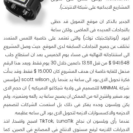
المشاريع الابداعيه على شبكة الانترنت).
الجدير بالذكر ان موقع التمويل قد حظى
بالنجاحات العديده فى الماضى ,ولكن ساعة
ايبود (لوناتيك,تيك توك) والتى تعتمد على خاصية اللمس المتعدد
تختلف عن جميع النجاحات السابقه لدى الموقع. حيث وصل المشروع
الى استنتاجاته النهائيه فى مساء يوم الخميس, بعد ان استطاع جلب
941.648 $ من قبل 13.511 داعمين خلال 30 يوم فقط. ويعد هذا الرقم
مذهل للغايه خاصة ان هدف المشروع كان 15.000 $ فقط. وقد بدأت
فكرة تحويل الاى بود الى ساعة يد عندما راى scott wilson (مؤسس
شركة MINIMAL للتصميم فى ولاية شيكاغو الامريكيه ) ان حجم الاى
بود صغير واقترح انه من الممكن ان يصبح ساعة يد رائعه ومتميزه، ولم
يكن ويلسون وحده يفكر فى ذلك بل استعدت الشركات لتصميم
الاحزمه والاكسسوارات الازمه لتحويل الاى بود الى ساعه عظيمه.
عندما رأى ويلسون ان نجاح TikTok, LunaTik اصبح واضحا, اخذ
الاجراءات اللازمه لرفع مستوى الانتاج فى المصانع فى الصين, كما