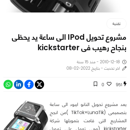
تقنية
مشروع تحويل IPod الى ساعة يد يحظى
بنجاح رهيب فى kickstarter
2010-12-18 - منذ 15 سنة
اخر تحديث - بتاريخ 2022-02-08
0
951
يعد مشروع تحويل النانو ايبود الى ساعة
بتصميمى (TikTok+LunaTik )من انجح
المشاريع التى قامت بتمويلها شركة
kickstarter (وهى تعمل على تمويل