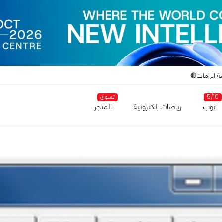
ة الرامات🔴
5/10
تسوق
توب
رياضات إلكترونية
المتجر