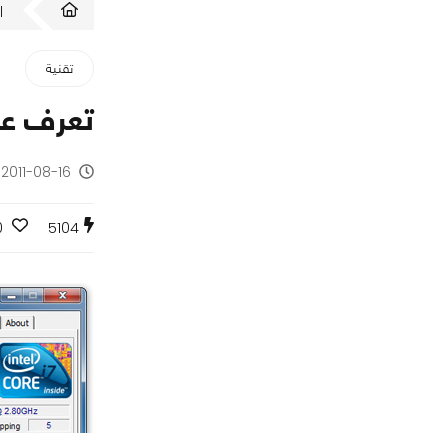
ا
تقنية
تعرف على
2011-08-16 - منذ 14 سنة
0
5104