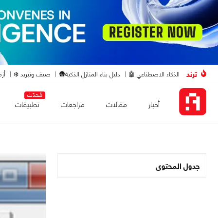
ترند
الذكاء الاصطناعي 🤖
دليل بناء المنازل الذكية🛖
صيف وتبريد ❄️
أزم
مُحدّث
أخبار
مقالات
مراجعات
تطبيقات
جدول المحتوى