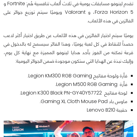
تقدم لينوفو مسابقات يومية في ثلاث ألعاب تنافسية هُم: Fortnite و
Forza Horizon 5، و Valorant ويوميًا سيتم توزيع جوائز على
الفائزين في هذه الألعاب.
يوميًا سيتم اختيار الفائزين في هذه الألعاب عن طريق اختيار أكثر لاعب
حصداً للنقاط في كل لعبة يوميًا، وهذا الفائز سيسمح له بالدخول في
قرعة تمكنه من الفوز بأحد هدايا لينوفو المميزة مع نهاية كل يوم،
وإليك نبذة عن الهدايا التي ستكون موجودة ضمن الجوائز اليومية:
فأرة ولوحة مفاتيح Legion KM300 RGB Gaming.
فأرة Legion M500 RGB Gaming.
لوحة مفاتيح Legion K300 Black PN-GY40Y57722.
ماوس باد Gaming XL Cloth Mouse Pad.
حقيبة Lenovo B210