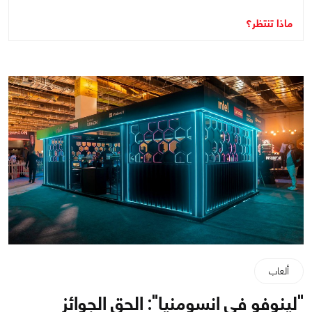
ماذا تنتظر؟
ألعاب
"لينوفو في انسومنيا": الحق الجوائز