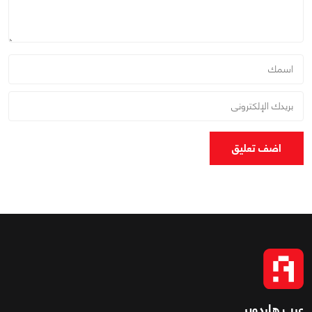
اضف تعليق
عرب هاردوير