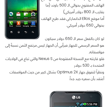
الهاتف المفتوح بحوالي الـ 500 باوند (ما
يقارب الـ 800 دولار أمريكي)
أما موقع Ellos الدانماركي فقد طرح الهاتف
بحوالي 650 دولار أمريكي.
لو كان بالفعل سعر الـ 650 دولار سيكون
هو السعر الرسمي للجهاز فبرأيي أن الجهاز ليس مرتفع الثمن نسبةً إلى
مواصفاته,
فلو قارنته مع النسخة المفتوحة من Nexus S والتي تباع في الولايات
المتحدة بـ 530 دولار
ونظراً لتفوق جهاز Optimus 2X بشكل كبير من حيث المواصفات
أعتقد بأن سعره جيد جداً.