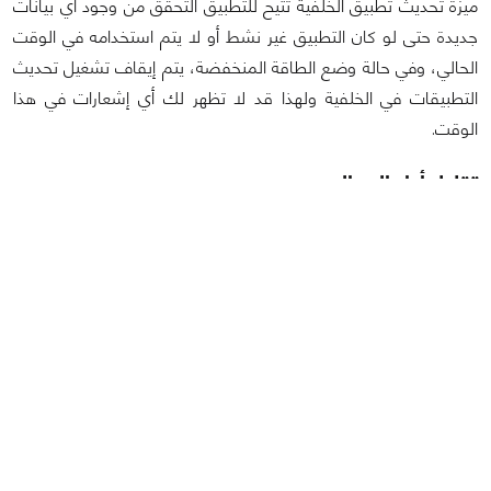
ميزة تحديث تطبيق الخلفية تتيح للتطبيق التحقق من وجود أي بيانات
جديدة حتى لو كان التطبيق غير نشط أو لا يتم استخدامه في الوقت
الحالي، وفي حالة وضع الطاقة المنخفضة، يتم إيقاف تشغيل تحديث
التطبيقات في الخلفية ولهذا قد لا تظهر لك أي إشعارات في هذا
الوقت.
تقليل أداء المعالج
عند تنشيط نمط الطاقة المنخفضة، يقوم نظام iOS في الآيفون
بخفض أداء وحدة المعالجة المركزية والرسومات ولهذا السبب، قد
تلاحظ أن جهاز الآيفون الخاص بك قد لا يكون بنفس السرعة والكفاءة
المعتادةوحتى الرسومات لن تعمل بنفس السلاسة هي الأخرى، ولكن
هذا الأمر يتم من أجل إطالة عمر البطارية وتقليل عملية استنزاف
الطاقة.
أخيرا، هذه كانت بعض الميزات والوظائف التي يتم تعطيلها أو تقليل
تأثيرها عندما يتم تنشيط وضع الطاقة المنخفضة في جهاز الآيفون،