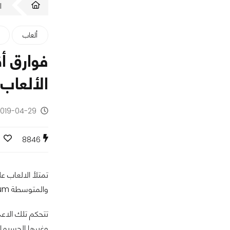
ا
ألعاب
الألعاب
2019-04-29 - منذ 7 سنو
8846
والمتوسطة Medium والعليا High والقصوي Ultra.
تتحكم تلك الاع
وغيرها الجسيمات