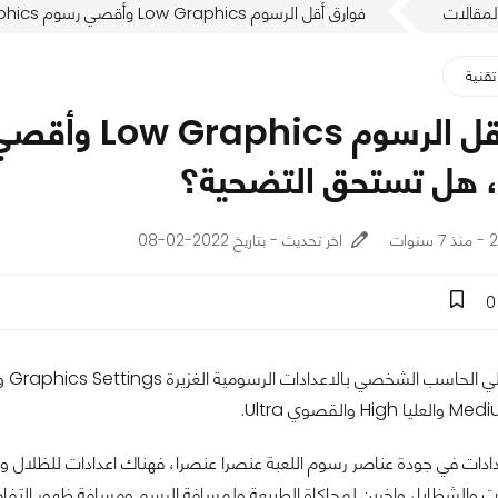
لمقالات
فوارق أقل الرسوم Low Graphics وأقصي رسوم Ultra Graphics في الألعاب، هل تستحق التضحية؟
تقنية
، هل تستحق التضحية؟
ات
اخر تحديث - بتاريخ 2022-02-08
0
دادات في جودة عناصر رسوم اللعبة عنصرا عنصرا، فهناك اعدادات للظلال 
 والشظايا، واخرين لمحاكاة الطبيعة ولمسافة الرسم ومسافة ظهور التفاصيل