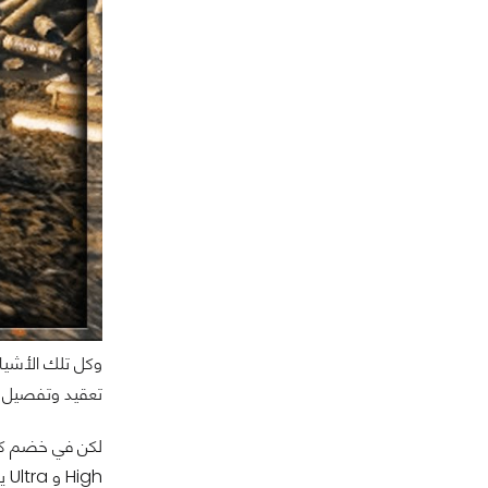
وكل تلك الأشياء
تعقيد وتفصيل رس
لكن في خضم كل 
High و Ultra يكاد يكون معدوما، الفارق بين القصوي والوسطي ضئيل للغاية، بل ان الفارق بين القصوي والدنيا يكون صغيرا ايضا في احيان كثيرة!