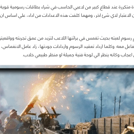
Grap دون الاعتبار لاي شئ اخر، ومهما كلفت هذه الاعدادات من اداء، علي اساس
وم لعبته بحيث تغمس في براثنها اللاعب لتزيد من عمق تجربته وواقعيتها،
اعل معه. وكلما ازداد تعقيد الرسوم وازدادات جودتها، زاد عامل الانغماس، 
اعجاب وكانه ينظر الي لوحة فنية جميلة او منظر طبيعي خلاب.