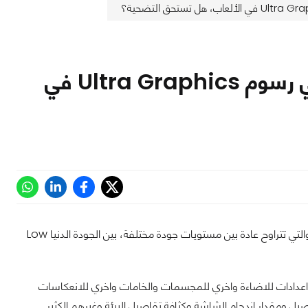
فوارق أقل الرسوم Low Graphics وأقصي رسوم Ultra Graphics في
تمتلأ الالعاب علي الحاسب الشخصي بالاعدادات الرسومية الغزيرة Graphics Settings والتي تتراوح عادة بين مستويات جودة مختلفة، بين الجودة الدنيا Low
واعدادات للاضاءة واخري للمجسمات والخامات واخري للانعكاسات
 ومقدار ازدحام الشاشة وكثافة تقاصيل البيئة وغيرهم الكثير.