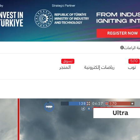
ة الرامات🔴
5/10
تسوق
توب
رياضات إلكترونية
المتجر