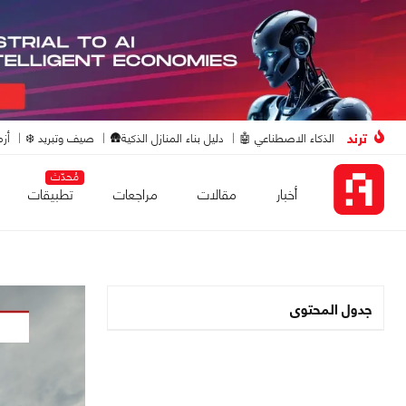
ترند
الذكاء الاصطناعي 🤖
دليل بناء المنازل الذكية🛖
صيف وتبريد ❄️
أزم
مُحدّث
أخبار
مقالات
مراجعات
تطبيقات
جدول المحتوى