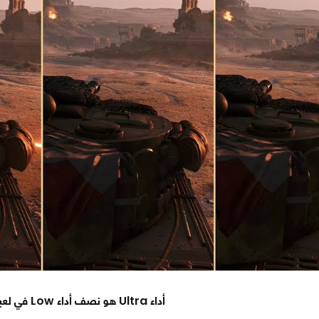
أداء Ultra هو نصف أداء Low في لعبة Battlefield V