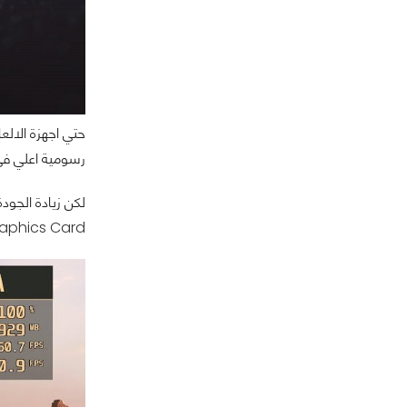
حتي اجهزة الالع
رسومية اعلي ف
لكن زيادة الجودة
Graphics Card عليا ومعالجات مركزية CPUs عل