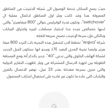
حيث يمنح السكان خدمة الوصول الى شبكه الانترنت فى المناطق
المعزوله. هذا وقد كانت ويلز اول المناطق لاكمال عملية ال
"switchover"، وتكون قدرة الوايرليس حوالى "800 ميغاهيرتز" والتى
لديها خصائص جيده جدا لاجتياز مسافات كبيره واختراق البيانات
وبالتالى فإن سرعة الإنترنت تصبح سريعه للغايه.
شركة "Arqiva" تخطط الان لتشغيل هذه التجربه ذات التردد 800 ميغا
هرتز, وايضا تجربة المدى البعيد LTE. ويبدو انها ستكون الجيل الجديد
لشبكة الهاتف الخلوى والتى تدعى "4G". جدير بالذكر أنه ومع المسافه
الطويله بين اجهزة الارسال المشتركه فى ويلز ,اظهرت التقارير الاوليه
والتى تجرى بسرعه معتدله بقدر 23 ميل، توفير الاتصال بالقرى
والبلدات التى عاده ما تكون غير قادره على استقبال اشارات المحمول.