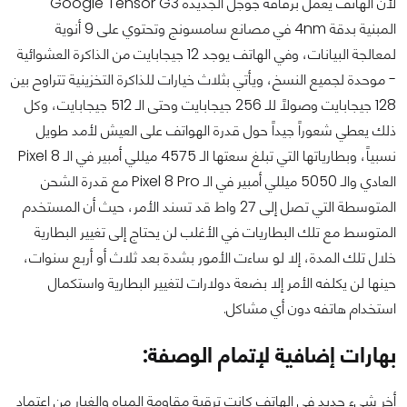
لأن الهاتف يعمل برقاقة جوجل الجديدة Google Tensor G3
المبنية بدقة 4nm في مصانع سامسونج وتحتوي على 9 أنوية
لمعالجة البيانات، وفي الهاتف يوجد 12 جيجابايت من الذاكرة العشوائية
- موحدة لجميع النسخ، ويأتي بثلاث خيارات للذاكرة التخزينية تتراوح بين
128 جيجابايت وصولاً للـ 256 جيجابايت وحتى الـ 512 جيجابايت، وكل
ذلك يعطي شعوراً جيداً حول قدرة الهواتف على العيش لأمد طويل
نسبياً، وبطارياتها التي تبلغ سعتها الـ 4575 ميللي أمبير في الـ Pixel 8
العادي والـ 5050 ميللي أمبير في الـ Pixel 8 Pro مع قدرة الشحن
المتوسطة التي تصل إلى 27 واط قد تسند الأمر، حيث أن المستخدم
المتوسط مع تلك البطاريات في الأغلب لن يحتاج إلى تغيير البطارية
خلال تلك المدة، إلا لو ساءت الأمور بشدة بعد ثلاث أو أربع سنوات،
حينها لن يكلفه الأمر إلا بضعة دولارات لتغيير البطارية واستكمال
استخدام هاتفه دون أي مشاكل.
بهارات إضافية لإتمام الوصفة:
أخر شيء جديد في الهاتف كانت ترقية مقاومة المياه والغبار من اعتماد