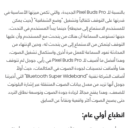
بالنسبة للـ Pixel Buds Pro الجديدة، والتي تكمن ميزتها الأساسية في
قدرتها على التوقف تلقائياً وتشغيل "وضع الشفافية" (حيث يمكن
للمستخدم الاستماع إلى محيطه) حينما يبدأ المستخدم في التحدث،
حينها تستوعب السماعة أن هناك من يتحدث مع المستخدم وأن عليها
التوقف ليتمكن من الاستماع إلى من يتحدث له، وحين الإنتهاء من
المحادثة تعود السماعة للعمل مرة أخرى واستكمال تشغيل الصوت،
وهذا أفضل ما أضيف للـ Pixel Buds Pro في رأيي. جوجل لم تتوقف
هنا وأضافت تحسينات لجودة الصوت في المكالمات، حيث أولاً
أضافت الشركة تقنية "Bluetooth Super Wideband" التي أخبرتنا
جوجل أنها تزيد من معدل بيانات الصوت المنتقلة عبر إشارة البلوتوث
للضعف، وهذا يفتح مجالاً لزيادة جودة الصوت وتوسعة نطاق التردد
حتى يصبح الصوت أكثر واقعية ونقاءاً عن السابق.
انطباع أولي عام: