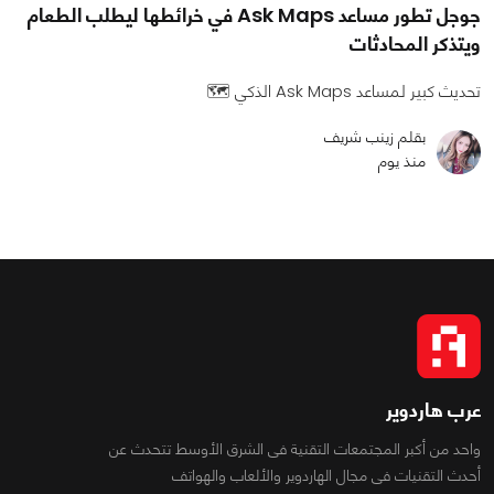
جوجل تطور مساعد Ask Maps في خرائطها ليطلب الطعام
ويتذكر المحادثات
تحديث كبير لمساعد Ask Maps الذكي 🗺️
بقلم زينب شريف
منذ يوم
عرب هاردوير
واحد من أكبر المجتمعات التقنية فى الشرق الأوسط تتحدث عن
أحدث التقنيات فى مجال الهاردوير والألعاب والهواتف