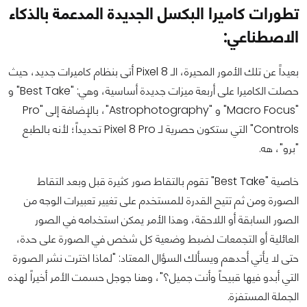
تطورات كاميرا البكسل الجديدة المدعمة بالذكاء
الاصطناعي:
بعيداً عن تلك الأمور المحيرة، الـ Pixel 8 أتى بنظام كاميرات جديد، حيث
حصلت الكاميرا على أربعة ميزات جديدة أساسية، وهي: "Best Take" و
"Macro Focus" و "Astrophotography"، بالإضافة إلى "Pro
Controls" التي ستكون حصرية لـ Pixel 8 Pro تحديداً؛ لأنه بالطبع
"برو"، هه.
خاصية "Best Take" تقوم بالتقاط صور كثيرة قبل وبعد التقاط
الصورة ومن ثم تتيح القدرة للمستخدم على تغيير تعبيرات الوجه من
الصور السابقة أو اللاحقة، وهذا الأمر يمكن استخدامه في الصور
العائلية أو التجمعات لضبط وضعية كل شخص في الصورة على حدة،
حتى لا يأتي أحدهم ويسألك السؤال المعتاد: "لماذا اخترت نشر الصورة
التي أبدو فيها قبيحاً وأنت جميل؟"، وهنا جوجل حسمت الأمر أخيراً لهذه
الجملة المستفزة.