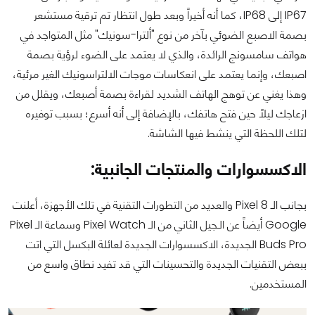
IP67 إلى IP68، كما أنه أخيراً وبعد طول انتظار تم ترقية مستشعر
بصمة الاصبع الضوئي بآخر من نوع "ألترا-سونيك" مثل المتواجد في
هواتف سامسونج الرائدة، والذي لا يعتمد على الضوء لرؤية بصمة
اصبعك، وإنما يعتمد على انعكاسات موجات الالتراسونيك الغير مرئية،
وهذا يغني عن توهج الهاتف الشديد لقراءة بصمة أصبعك، ويقلل من
ازعاجك ليلاً حين فتح هاتفك، بالإضافة إلى أنه أسرع؛ بسبب توفيره
لتلك اللحظة التي ينشط فيها الشاشة.
الاكسسوارات والمنتجات الجانبية:
بجانب الـ Pixel 8 والعديد من التطورات التقنية في تلك الأجهزة، أعلنت
Google أيضاً عن الـجيل الثاني من الـ Pixel Watch وسماعة الـ Pixel
Buds Pro الجديدة، الاكسسوارات الجديدة لعائلة البكسل التي اتت
ببعض التقنيات الجديدة والتحسينات التي قد تفيد نطاق واسع من
المستخدمين.