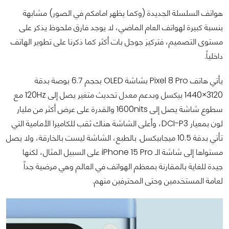
هواتف السلسلة الجديدة (وكما يظهر امامكم في الصور) مشابهة
بنسبة كبيرة لهواتف العام الماضي، لا يوجد فارق ملحوظ يذكر على
مستوى التصميم، فتركيز جوجل بات أكثر كما ذكرنا على تطوير الهاتف
داخلياً.
يأتي هاتف Pixel 8 Pro بشاشة OLED بحجم 6.7 بوصة بدقة
3120×1440 بيكسل وبدعم معدل تحديث متغير يصل إلى 120Hz مع
سطوع شاشة يصل إلى 1600nits والقدرة على عرض أكثر من مليار
لون بمعيار DCI-P3، وأعلى الشاشة هناك ثقب للكاميرا الأمامية التي
تأتي بدقة 10.5 ميجابيكسل. بالطبع، الشاشة ليست بالخارقة، ولا يصل
مستواها إلى شاشة الـ iPhone 15 Pro على السبيل المثال، لكنها
جيدة للغاية بالمقارنة بمعظم الهواتف في العالم وهي مرضية جداً
لعامة المستخدمين وحتى المحترفين منهم.