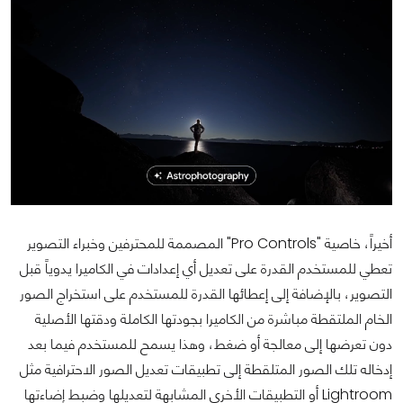
أخيراً، خاصية "Pro Controls" المصممة للمحترفين وخبراء التصوير
تعطي للمستخدم القدرة على تعديل أي إعدادات في الكاميرا يدوياً قبل
التصوير، بالإضافة إلى إعطائها القدرة للمستخدم على استخراج الصور
الخام الملتقطة مباشرة من الكاميرا بجودتها الكاملة ودقتها الأصلية
دون تعرضها إلى معالجة أو ضغط، وهذا يسمح للمستخدم فيما بعد
إدخاله تلك الصور المتلقطة إلى تطبيقات تعديل الصور الاحترافية مثل
Lightroom أو التطبيقات الأخرى المشابهة لتعديلها وضبط إضاءتها