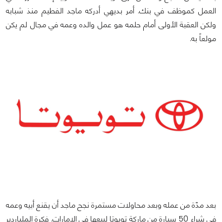
العمل كموظف في بنك. أمر بديهي أدركه ماجد الفطيم منذ شبابه
ولكن العقبة الأولى أمام حلمه هو عمل والده وعمه في مجال لم يكن
مولعاً به.
بعد مدّة من عمله وبعد محاولات مستمرة نجح ماجد أن يقنع أبيه وعمه
في شراء 50 سيارة من ماركة تويوتا لبيعها في الإمارات. فكرة الملياردير