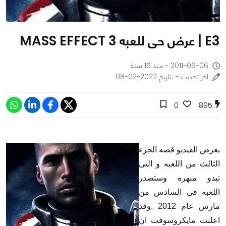
E3 | عرض حى للعبه MASS EFFECT 3
2011-06-06 - منذ 15 سنة
اخر تحديث - بتاريخ 2022-02-08
0
895
يعرض الفيديو قصه الجزء
الثالث من اللعبه و التى
تبدو مبهره وستصدر
اللعبه فى السادس من
مارس عام 2012 ,وقد
اعلنت مايكروسوفت ان