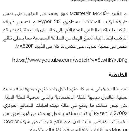
ام المٌبرد MasterAir MA410P فهو يعتمد فى التركيب على نفس
طريقة تركيب المشتت الاسطوري Hyper 212 م تحسين طريقة
التركيب للبراكيت الخلفي للوحة الأم، الى جانب ان راعت مقارنة بطريقة
التركيب ابتعاد اتجاه تدفق الهواء عن البطاقة الرسومية مما يعطى نتائج
أفضل فى عملية التبريد، على عكس ما كان فى المُبرد MA620P.
https://www.youtube.com/watch?v=8LwHkYXJDFg
الخلاصة
نعم هناك فرق فى سعر كلا منهما فكل واحد منهم موجهة لفئة سعرية
بعينها، فالاول موجهة للفئة الاقتصادية والثاني موجهة للفئة العليا،
لكن ليس هنالك ما يمنع في حالة نيتك امتلاك المعالج المركزي
Ryzen 7 2700X أو كنت تمتلكه بالفعل وتبحث عن مٌبرد اقوى من
المٌبردات الافتراضى فانت الان امام نتائج مٌبردات من شركة Cooler
Master مع اختلاف الفئة السعرية والتقنية المستخدمة.