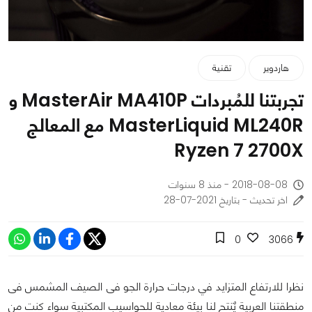
هاردوير
تقنية
تجربتنا للمُبردات MasterAir MA410P و
MasterLiquid ML240R مع المعالج
Ryzen 7 2700X
2018-08-08 - منذ 8 سنوات
اخر تحديث - بتاريخ 2021-07-28
0
3066
نظرا للارتفاع المتزايد في درجات حرارة الجو فى الصيف المشمس فى
منطقتنا العربية يٌنتج لنا بيئة معادية للحواسيب المكتبية سواء كنت من