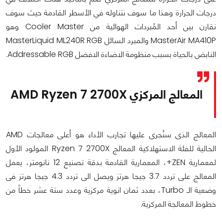
درجات الحرارة وهذا ما سوف نتناوله في الأسطر القادمة حيث سوف
نقارن بين أحد المُبردات الهوائية من Cooler Master وهو
MasterAir MA410P والمبرد السائل MasterLiquid ML240R RGB
النابض بالحياة بسبب منظومة الاضاءة الافضل Addressable RGB.
المعالج المركزي AMD Ryzen 7 2700X
المعالج الذى سنُجرى عليها تجارب الأداء هو أعلى معالجات AMD
الحالية للفئة الاستهلاكية المعالج Ryzen 7 2700X المولود الأول
لمعمارية ZEN+، المعمارية القادمة بدقة تصنيع 12 نانومتر، يعمل
المعالج على تردد 3.7 جيجا هرتز ويصل الى تردد 4.3 جيجا هرتز فى
وضعية الـ Turbo، بعدد ثمان انوية مركزية وعدد ستة عشر خطاً من
خطوط المعالجة المركزية.