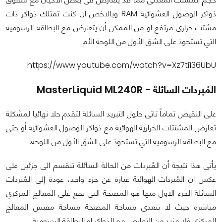
ذواكر الوصول العشوائية RAM وبالاخص ان كنت تمتلك ذواكر ذات
مشتت حراري مرتفع او من الممكن أن يتعارض مع البطاقة الرسومية
التي تستحوذ على الشق الأول من اللوحة الأم.
https://www.youtube.com/watch?v=Xz7ti136UbU
المُبردات السائلة - MasterLiquid ML240R
على النقيض تماماً تاتى حلول التبريد السائلة لتقدم حلا نهائيا لمشكلة
تعارض المشتتات الحرارية الهوائية مع ذواكر الوصول العشوائية أو حتى
مع البطاقة الرسومية التي تستحوذ على الشق الأول من اللوحة.
يأتي هذا نتيجة أن المُبردات من الحالة السائلة تنقسم الى جزئين على
عكس ان المُبردات الهوائية عبارة عن جزء واحد، عودة إلى المُبردات
السائلة الجزء الاول منها هو المضخة التي تقع على المعالج المركزي
مباشرة حيث لا تتعدى مساحة المضخة مساحة مقبس المعالج
المركزي فلا مزيد من التعارض مع الذواكر او البطاقة الرسومية.