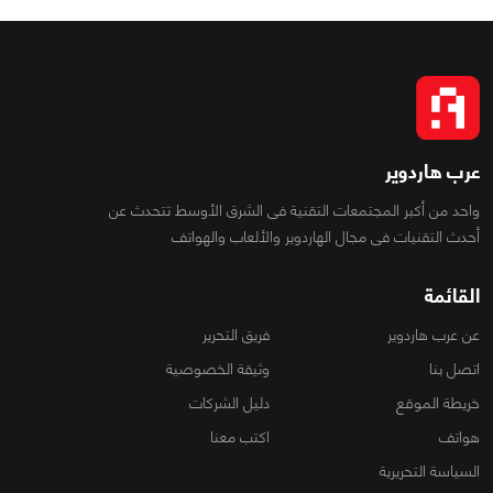
عرب هاردوير
واحد من أكبر المجتمعات التقنية فى الشرق الأوسط تتحدث عن
أحدث التقنيات فى مجال الهاردوير والألعاب والهواتف
القائمة
عن عرب هاردوير
فريق التحرير
اتصل بنا
وثيقة الخصوصية
خريطة الموقع
دليل الشركات
هواتف
اكتب معنا
السياسة التحريرية