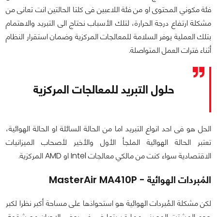
فئة مكوني المحتوى او من فئة اللاعبين فى كلتا الحالتين انت تعانى من
مشكلة ارتفاع درجة الحرارة، لتلك الأسباب نحتاج الى التبريد والاهتمام
بتلك العملية يوفر السلامة للمعالجات المركزية وضمان استقرار النظام
أثناء فترات العمل المتواصلة.
حلول التبريد للمعالجات المركزية
الحل هو فى احد انواع التبريد اما من الحالة السائلة او الحالة الهوائية،
تعتبر الحالة الهوائية الملجأ الأول والأخير لأصحاب الميزانيات
الاقتصادية سواء كنت من مالكي معالجات Intel او AMD المركزية.
المُبردات الهوائية - MasterAir MA410P
لكن مشكلة المُبردات الهوائية هو استحواذها على مساحة أكبر نظرا لكبر
حجم المشتت المعدنى مما قد يتعارض فى بعض الاحيان مع شقوق